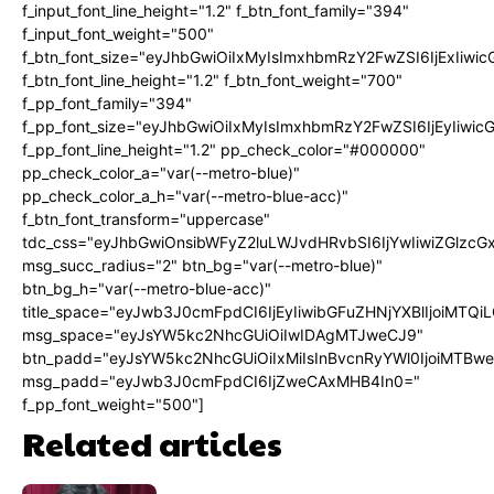
f_input_font_line_height="1.2" f_btn_font_family="394"
f_input_font_weight="500"
f_btn_font_size="eyJhbGwiOiIxMyIsImxhbmRzY2FwZSI6IjExIiw
f_btn_font_line_height="1.2" f_btn_font_weight="700"
f_pp_font_family="394"
f_pp_font_size="eyJhbGwiOiIxMyIsImxhbmRzY2FwZSI6IjEyIiwi
f_pp_font_line_height="1.2" pp_check_color="#000000"
pp_check_color_a="var(--metro-blue)"
pp_check_color_a_h="var(--metro-blue-acc)"
f_btn_font_transform="uppercase"
tdc_css="eyJhbGwiOnsibWFyZ2luLWJvdHRvbSI6IjYwIiwiZGlz
msg_succ_radius="2" btn_bg="var(--metro-blue)"
btn_bg_h="var(--metro-blue-acc)"
title_space="eyJwb3J0cmFpdCI6IjEyIiwibGFuZHNjYXBlIjoiMTQi
msg_space="eyJsYW5kc2NhcGUiOiIwIDAgMTJweCJ9"
btn_padd="eyJsYW5kc2NhcGUiOiIxMiIsInBvcnRyYWl0IjoiMTBw
msg_padd="eyJwb3J0cmFpdCI6IjZweCAxMHB4In0="
f_pp_font_weight="500"]
Related articles