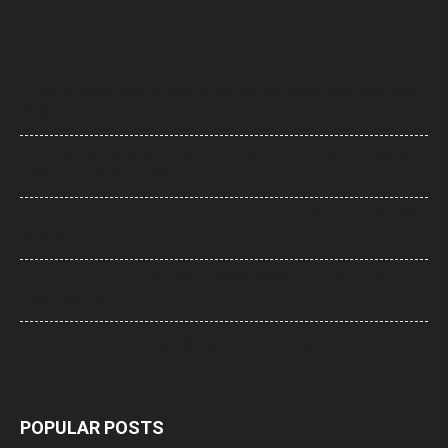
UP News: अतीक अहमद के परिवार पर फिर टूटा दुखों का पहाड़, हादसे में बेटे आबान
की मौत
UP News: लखनऊ-कानपुर एक्सप्रेसवे पर सियासी घमासान, सड़क धंसने और मरम्मत
के वीडियो पर अखिलेश का योगी सरकार पर हमला
Arvind Kejriwal: इंस्टाग्राम अकाउंट बैन होने का दावा, केजरीवाल बोले- पीएम मोदी
के आगे झुका Meta
Bombay High Court: यौन उत्पीड़न मामले में हाईकोर्ट ने पलटा फैसला, तरुण
तेजपाल दोषी करार
Gold- Silver Price: सोना हुआ और महंगा, चांदी ने भी दिखाई मजबूती
POPULAR POSTS