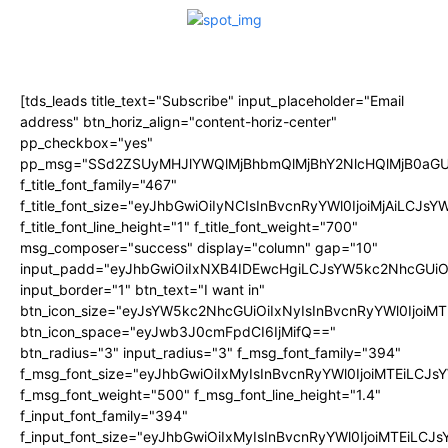
[tds_leads title_text="Subscribe" input_placeholder="Email
address" btn_horiz_align="content-horiz-center"
pp_checkbox="yes"
pp_msg="SSd2ZSUyMHJlYWQlMjBhbmQlMjBhY2NlcHQlMjB0aGU
f_title_font_family="467"
f_title_font_size="eyJhbGwiOiIyNCIsInBvcnRyYWl0IjoiMjAiLCJs
f_title_font_line_height="1" f_title_font_weight="700"
msg_composer="success" display="column" gap="10"
input_padd="eyJhbGwiOiIxNXB4IDEwcHgiLCJsYW5kc2NhcGUiO
input_border="1" btn_text="I want in"
btn_icon_size="eyJsYW5kc2NhcGUiOiIxNyIsInBvcnRyYWl0IjoiMT
btn_icon_space="eyJwb3J0cmFpdCI6IjMifQ=="
btn_radius="3" input_radius="3" f_msg_font_family="394"
f_msg_font_size="eyJhbGwiOiIxMyIsInBvcnRyYWl0IjoiMTEiLCJ
f_msg_font_weight="500" f_msg_font_line_height="1.4"
f_input_font_family="394"
f_input_font_size="eyJhbGwiOiIxMyIsInBvcnRyYWl0IjoiMTEiLC