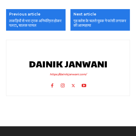
Previous article
Next article
लकड़ियों से भरा ट्रक अनियंत्रित होकर
गृह क्लेश के चलते युवक ने फांसी लगाकर
पलटा, चालक घायल
की आत्महत्या
DAINIK JANWANI
https://dainikjanwani.com/