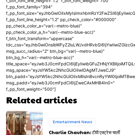
f_btn_font_line_height="1.2" f_btn_font_weight="700"
f_pp_font_family="394"
f_pp_font_size="eyJhbGwiOiIxMyIsImxhbmRzY2FwZSI6IjEyIiwi
f_pp_font_line_height="1.2" pp_check_color="#000000"
pp_check_color_a="var(--metro-blue)"
pp_check_color_a_h="var(--metro-blue-acc)"
f_btn_font_transform="uppercase"
tdc_css="eyJhbGwiOnsibWFyZ2luLWJvdHRvbSI6IjYwIiwiZGlz
msg_succ_radius="2" btn_bg="var(--metro-blue)"
btn_bg_h="var(--metro-blue-acc)"
title_space="eyJwb3J0cmFpdCI6IjEyIiwibGFuZHNjYXBlIjoiMTQi
msg_space="eyJsYW5kc2NhcGUiOiIwIDAgMTJweCJ9"
btn_padd="eyJsYW5kc2NhcGUiOiIxMiIsInBvcnRyYWl0IjoiMTBw
msg_padd="eyJwb3J0cmFpdCI6IjZweCAxMHB4In0="
f_pp_font_weight="500"]
Related articles
Entertainment News
Charlie Chauhan: टीवी एक्ट्रेस चार्ली