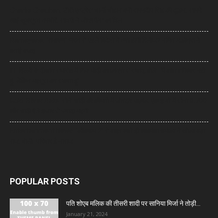
Charlie Chauhan: टीवी एक्ट्रेस चार्ली चौहान बनीं रामनदीप सिंह की दुल्हन, सामने
आईं खूबसूरत तस्वीरें, सादगी ने जीता फैंस का दिल
Ramayana: ‘रामायण’ भारत से पहले विदेशों में क्यों होगी रिलीज? नमित मल्होत्रा ने
बताई वजह
IIT दिल्ली के दीक्षांत समारोह में PM मोदी का छात्रों से संवाद, बोले- ‘मैं बाबा बागेश्वर नहीं
हूं, लेकिन महसूस कर सकता हूं’
Gold-Silver Rate: सोने-चांदी की कीमतों में जोरदार उछाल, एक हफ्ते में सोना ₹6,700
और चांदी ₹13 हजार से ज्यादा महंगी
Entertainment News: ‘लॉकअप 2’ से बाहर आते ही आकांक्षा चमोला ने खोला बड़ा
राज, बोलीं- परिवार है नाराज
POPULAR POSTS
पति शोएब मलिक की तीसरी शादी पर सानिया मिर्जा ने तोड़ी...
January 21, 2024