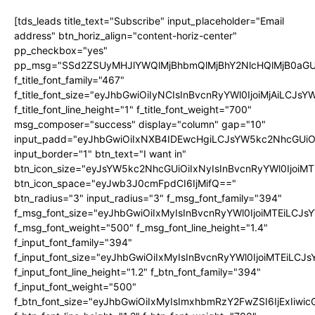
[tds_leads title_text="Subscribe" input_placeholder="Email
address" btn_horiz_align="content-horiz-center"
pp_checkbox="yes"
pp_msg="SSd2ZSUyMHJlYWQlMjBhbmQlMjBhY2NlcHQlMjB0aGU
f_title_font_family="467"
f_title_font_size="eyJhbGwiOiIyNCIsInBvcnRyYWl0IjoiMjAiLCJs
f_title_font_line_height="1" f_title_font_weight="700"
msg_composer="success" display="column" gap="10"
input_padd="eyJhbGwiOiIxNXB4IDEwcHgiLCJsYW5kc2NhcGUiO
input_border="1" btn_text="I want in"
btn_icon_size="eyJsYW5kc2NhcGUiOiIxNyIsInBvcnRyYWl0IjoiMT
btn_icon_space="eyJwb3J0cmFpdCI6IjMifQ=="
btn_radius="3" input_radius="3" f_msg_font_family="394"
f_msg_font_size="eyJhbGwiOiIxMyIsInBvcnRyYWl0IjoiMTEiLCJ
f_msg_font_weight="500" f_msg_font_line_height="1.4"
f_input_font_family="394"
f_input_font_size="eyJhbGwiOiIxMyIsInBvcnRyYWl0IjoiMTEiLC
f_input_font_line_height="1.2" f_btn_font_family="394"
f_input_font_weight="500"
f_btn_font_size="eyJhbGwiOiIxMyIsImxhbmRzY2FwZSI6IjExIiw