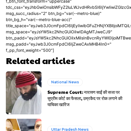
f_btn_font_transform="uppercase"
tdc_css="eyJhbGwiOnsibWFyZ2luLWJvdHRvbSI6IjYwIiwiZGlz
msg_succ_radius="2" btn_bg="var(--metro-blue)"
btn_bg_h="var(--metro-blue-acc)"
title_space="eyJwb3J0cmFpdCI6IjEyIiwibGFuZHNjYXBlIjoiMTQi
msg_space="eyJsYW5kc2NhcGUiOiIwIDAgMTJweCJ9"
btn_padd="eyJsYW5kc2NhcGUiOiIxMiIsInBvcnRyYWl0IjoiMTBw
msg_padd="eyJwb3J0cmFpdCI6IjZweCAxMHB4In0="
f_pp_font_weight="500"]
Related articles
National News
Supreme Court: नारायण साईं की सजा पर
सुप्रीम कोर्ट का फैसला, उम्रकैद पर रोक लगाने की
याचिका खारिज
Uttar Pradesh News