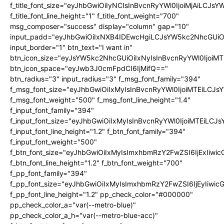
f_title_font_size="eyJhbGwiOiIyNCIsInBvcnRyYWl0IjoiMjAiLCJs
f_title_font_line_height="1" f_title_font_weight="700"
msg_composer="success" display="column" gap="10"
input_padd="eyJhbGwiOiIxNXB4IDEwcHgiLCJsYW5kc2NhcGUiO
input_border="1" btn_text="I want in"
btn_icon_size="eyJsYW5kc2NhcGUiOiIxNyIsInBvcnRyYWl0IjoiMT
btn_icon_space="eyJwb3J0cmFpdCI6IjMifQ=="
btn_radius="3" input_radius="3" f_msg_font_family="394"
f_msg_font_size="eyJhbGwiOiIxMyIsInBvcnRyYWl0IjoiMTEiLCJ
f_msg_font_weight="500" f_msg_font_line_height="1.4"
f_input_font_family="394"
f_input_font_size="eyJhbGwiOiIxMyIsInBvcnRyYWl0IjoiMTEiLC
f_input_font_line_height="1.2" f_btn_font_family="394"
f_input_font_weight="500"
f_btn_font_size="eyJhbGwiOiIxMyIsImxhbmRzY2FwZSI6IjExIiw
f_btn_font_line_height="1.2" f_btn_font_weight="700"
f_pp_font_family="394"
f_pp_font_size="eyJhbGwiOiIxMyIsImxhbmRzY2FwZSI6IjEyIiwi
f_pp_font_line_height="1.2" pp_check_color="#000000"
pp_check_color_a="var(--metro-blue)"
pp_check_color_a_h="var(--metro-blue-acc)"