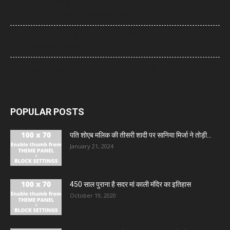
UP: विज्ञापन खर्च और एक्सप्रेसवे को लेकर अखिलेश का योगी सरकार पर हमला, बोले-
7,000 करोड़ से बन सकती थीं विश्वस्तरीय यूनिवर्सिटियां
Jharkhand Protest: झारखंड के प्रदर्शनकारी छात्रों के समर्थन में उतरी CJP,
प्रतिनिधिमंडल करेगा मुलाकात
World News: थाईलैंड के स्कूल में गोलीबारी, 6 लोगों की मौत, कई घायल
POPULAR POSTS
पति शोएब मलिक की तीसरी शादी पर सानिया मिर्जा ने तोड़ी...
January 21, 2024
450 साल पुराना है सदर मां काली मंदिर का इतिहास
October 19, 2020