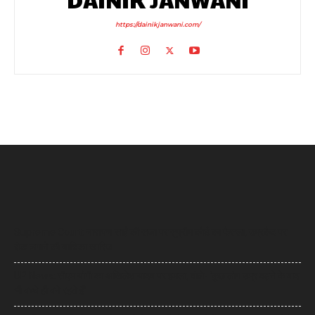
https://dainikjanwani.com/
Supreme Court: नारायण साईं की सजा पर सुप्रीम कोर्ट का फैसला, उम्रकैद पर
रोक लगाने की याचिका खारिज
UP News: सीएम योगी का अखिलेश यादव पर हमला, बोले- ‘कुछ लोग उम्र बढ़ने के बाद
भी बच्चे ही बने रहते हैं’