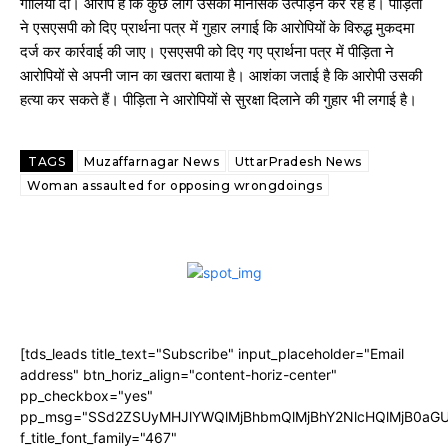
गालियां दी। आरोप है कि कुछ लोग उसका मानसिक उत्पीड़न कर रहे हैं। पीड़िता
ने एसएसपी को दिए प्रार्थना पत्र में गुहार लगाई कि आरोपियों के विरुद्ध मुकदमा
दर्ज कर कार्रवाई की जाए। एसएसपी को दिए गए प्रार्थना पत्र में पीड़िता ने
आरोपियों से अपनी जान का खतरा बताया है। आशंका जताई है कि आरोपी उसकी
हत्या कर सकते हैं। पीड़िता ने आरोपियों से सुरक्षा दिलाने की गुहार भी लगाई है।
TAGS
Muzaffarnagar News
UttarPradesh News
Woman assaulted for opposing wrongdoings
[tds_leads title_text="Subscribe" input_placeholder="Email
address" btn_horiz_align="content-horiz-center"
pp_checkbox="yes"
pp_msg="SSd2ZSUyMHJlYWQlMjBhbmQlMjBhY2NlcHQlMjB0aGU
f_title_font_family="467"