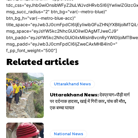
tdc_css="eyJhbGwiOnsibWFyZ2luLWJvdHRvbSI6IjYwIiwiZGlz
msg_succ_radius="2" btn_bg="var(--metro-blue)"
btn_bg_h="var(--metro-blue-acc)"
title_space="eyJwb3J0cmFpdCI6IjEyIiwibGFuZHNjYXBlIjoiMTQi
msg_space="eyJsYW5kc2NhcGUiOiIwIDAgMTJweCJ9"
btn_padd="eyJsYW5kc2NhcGUiOiIxMiIsInBvcnRyYWl0IjoiMTBw
msg_padd="eyJwb3J0cmFpdCI6IjZweCAxMHB4In0="
f_pp_font_weight="500"]
Related articles
Uttarakhand News
Uttarakhand News: देवप्रयाग-पौड़ी मार्ग
पर दर्दनाक हादसा, खाई में गिरी कार, पांच की मौत,
एक बच्चा घायल
National News