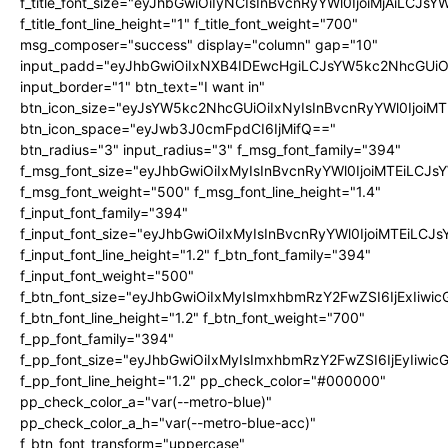
f_title_font_size="eyJhbGwiOiIyNCIsInBvcnRyYWl0IjoiMjAiLCJs
f_title_font_line_height="1" f_title_font_weight="700"
msg_composer="success" display="column" gap="10"
input_padd="eyJhbGwiOiIxNXB4IDEwcHgiLCJsYW5kc2NhcGUiO
input_border="1" btn_text="I want in"
btn_icon_size="eyJsYW5kc2NhcGUiOiIxNyIsInBvcnRyYWl0IjoiMT
btn_icon_space="eyJwb3J0cmFpdCI6IjMifQ=="
btn_radius="3" input_radius="3" f_msg_font_family="394"
f_msg_font_size="eyJhbGwiOiIxMyIsInBvcnRyYWl0IjoiMTEiLCJ
f_msg_font_weight="500" f_msg_font_line_height="1.4"
f_input_font_family="394"
f_input_font_size="eyJhbGwiOiIxMyIsInBvcnRyYWl0IjoiMTEiLC
f_input_font_line_height="1.2" f_btn_font_family="394"
f_input_font_weight="500"
f_btn_font_size="eyJhbGwiOiIxMyIsImxhbmRzY2FwZSI6IjExIiw
f_btn_font_line_height="1.2" f_btn_font_weight="700"
f_pp_font_family="394"
f_pp_font_size="eyJhbGwiOiIxMyIsImxhbmRzY2FwZSI6IjEyIiwi
f_pp_font_line_height="1.2" pp_check_color="#000000"
pp_check_color_a="var(--metro-blue)"
pp_check_color_a_h="var(--metro-blue-acc)"
f_btn_font_transform="uppercase"