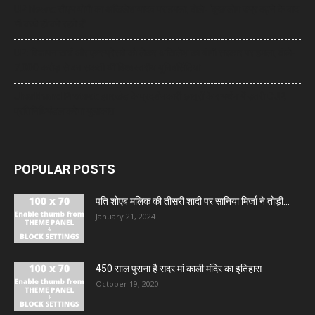
UP News: सीएम योगी का अखिलेश यादव पर हमला, बोले- ‘कुछ लोग उम्र बढ़ने के बाद
भी बच्चे ही बने रहते हैं’
UP: विज्ञापन खर्च और एक्सप्रेसवे को लेकर अखिलेश का योगी सरकार पर हमला, बोले-
7,000 करोड़ से बन सकती थीं विश्वस्तरीय यूनिवर्सिटियां
Jharkhand Protest: झारखंड के प्रदर्शनकारी छात्रों के समर्थन में उतरी CJP,
प्रतिनिधिमंडल करेगा मुलाकात
POPULAR POSTS
पति शोएब मलिक की तीसरी शादी पर सानिया मिर्जा ने तोड़ी...
January 21, 2024
450 साल पुराना है सदर मां काली मंदिर का इतिहास
October 19, 2020