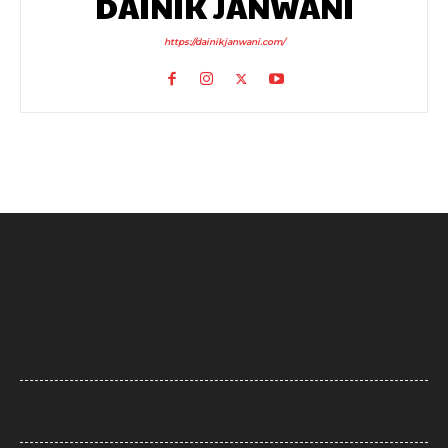
DAINIK JANWANI
https://dainikjanwani.com/
Uttarakhand News: देवप्रयाग-पौड़ी मार्ग पर दर्दनाक हादसा, खाई में गिरी कार, पांच
की मौत, एक बच्चा घायल
Supreme Court: नारायण साईं की सजा पर सुप्रीम कोर्ट का फैसला, उम्रकैद पर
रोक लगाने की याचिका खारिज