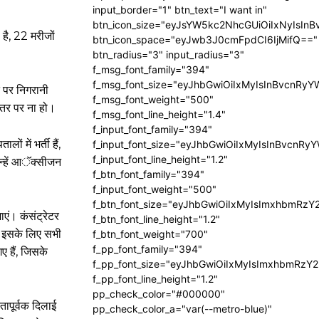
input_border="1" btn_text="I want in"
btn_icon_size="eyJsYW5kc2NhcGUiOiIxNyIsInB
 है, 22 मरीजों
btn_icon_space="eyJwb3J0cmFpdCI6IjMifQ=="
btn_radius="3" input_radius="3"
f_msg_font_family="394"
f_msg_font_size="eyJhbGwiOiIxMyIsInBvcnRyY
ि पर निगरानी
f_msg_font_weight="500"
स्तर पर ना हो।
f_msg_font_line_height="1.4"
f_input_font_family="394"
 में भर्ती हैं,
f_input_font_size="eyJhbGwiOiIxMyIsInBvcnRy
f_input_font_line_height="1.2"
न्हें आॅक्सीजन
f_btn_font_family="394"
f_input_font_weight="500"
f_btn_font_size="eyJhbGwiOiIxMyIsImxhbmRzY
एं। कंसंट्रेटर
f_btn_font_line_height="1.2"
ए। इसके लिए सभी
f_btn_font_weight="700"
f_pp_font_family="394"
गए हैं, जिसके
f_pp_font_size="eyJhbGwiOiIxMyIsImxhbmRzY2
f_pp_font_line_height="1.2"
pp_check_color="#000000"
तापूर्वक दिलाई
pp_check_color_a="var(--metro-blue)"