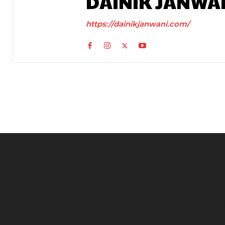
DAINIK JANWA
https://dainikjanwani.com/
Charlie Chauhan: टीवी एक्ट्रेस चार्ली चौहान बनीं रामनदीप सि
की दुल्हन, सामने आईं खूबसूरत तस्वीरें, सादगी ने जीता फैंस का दिल