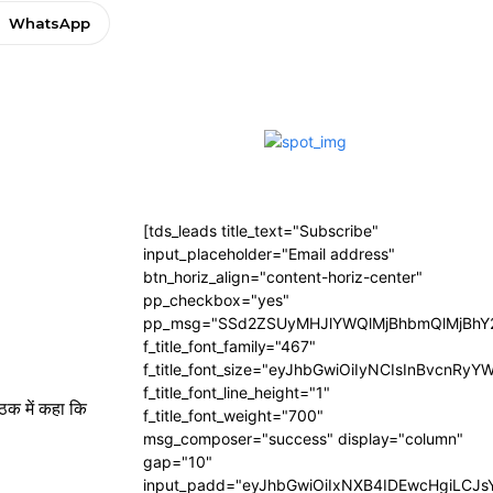
WhatsApp
[tds_leads title_text="Subscribe"
input_placeholder="Email address"
btn_horiz_align="content-horiz-center"
pp_checkbox="yes"
pp_msg="SSd2ZSUyMHJlYWQlMjBhbmQlMjBhY2
f_title_font_family="467"
f_title_font_size="eyJhbGwiOiIyNCIsInBvcnRyY
f_title_font_line_height="1"
ैठक में कहा कि
f_title_font_weight="700"
msg_composer="success" display="column"
gap="10"
input_padd="eyJhbGwiOiIxNXB4IDEwcHgiLCJ