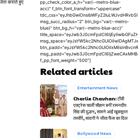
लित कराते हुए
pp_check_color_a_h="var(--metro-blue-
acc)" f_btn_font_transform="uppercase"
tdc_css="eyJhbGwiOnsibWFyZ2luLWJvdHRvbS
msg_succ_radius="2" btn_bg="var(--metro-
blue)" btn_bg_h="var(--metro-blue-acc)"
title_space="eyJwb3J0cmFpdCI6IjEyIiwibGFuZ
msg_space="eyJsYW5kc2NhcGUiOiIwIDAgMTJ
btn_padd="eyJsYW5kc2NhcGUiOiIxMiIsInBvcn
msg_padd="eyJwb3J0cmFpdCI6IjZweCAxMHB
f_pp_font_weight="500"]
Related articles
Entertainment News
Charlie Chauhan: टीवी
एक्ट्रेस चार्ली चौहान बनीं रामनदीप
सिंह की दुल्हन, सामने आईं खूबसूरत
तस्वीरें, सादगी ने जीता फैंस का दिल
Bollywood News