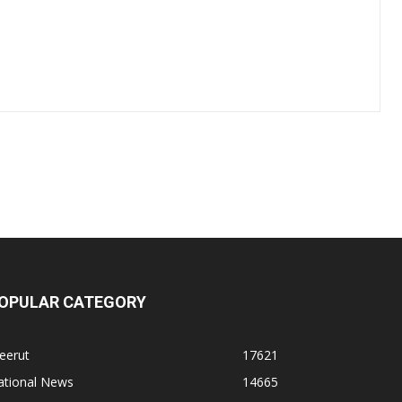
OPULAR CATEGORY
eerut
17621
ational News
14665