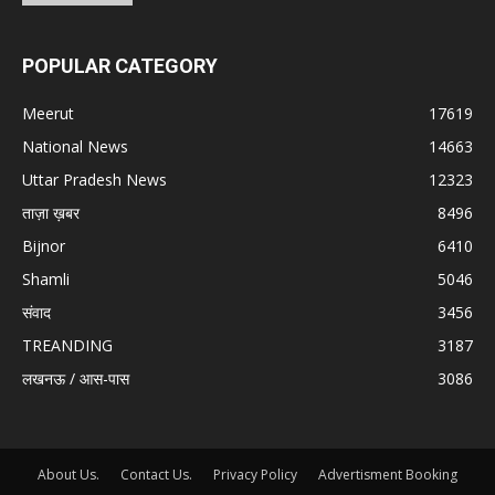
POPULAR CATEGORY
Meerut
17619
National News
14663
Uttar Pradesh News
12323
ताज़ा ख़बर
8496
Bijnor
6410
Shamli
5046
संवाद
3456
TREANDING
3187
लखनऊ / आस-पास
3086
About Us.
Contact Us.
Privacy Policy
Advertisment Booking