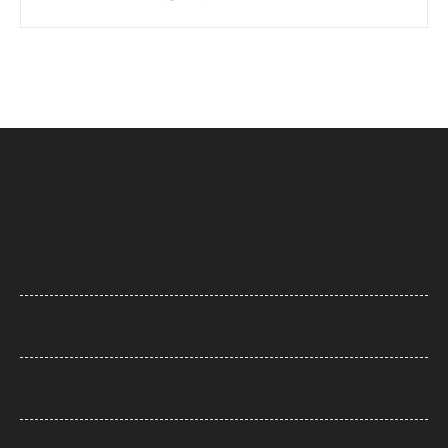
Uttarakhand News: देवप्रयाग-पौड़ी मार्ग पर दर्दनाक हादसा, खाई में गिरी कार, पांच
की मौत, एक बच्चा घायल
Supreme Court: नारायण साईं की सजा पर सुप्रीम कोर्ट का फैसला, उम्रकैद पर
रोक लगाने की याचिका खारिज
UP News: सीएम योगी का अखिलेश यादव पर हमला, बोले- ‘कुछ लोग उम्र बढ़ने के बाद
भी बच्चे ही बने रहते हैं’
UP: विज्ञापन खर्च और एक्सप्रेसवे को लेकर अखिलेश का योगी सरकार पर हमला, बोले-