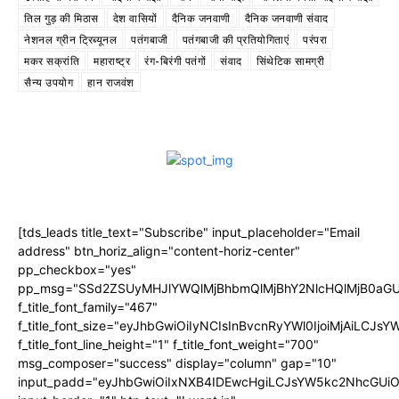
तिल गुड़ की मिठास
देश वासियों
दैनिक जनवाणी
दैनिक जनवाणी संवाद
नेशनल ग्रीन ट्रिब्यूनल
पतंगबाजी
पतंगबाजी की प्रतियोगिताएं
परंपरा
मकर सक्रांति
महाराष्ट्र
रंग-बिरंगी पतंगों
संवाद
सिंथेटिक सामग्री
सैन्य उपयोग
हान राजवंश
[tds_leads title_text="Subscribe" input_placeholder="Email
address" btn_horiz_align="content-horiz-center"
pp_checkbox="yes"
pp_msg="SSd2ZSUyMHJlYWQlMjBhbmQlMjBhY2NlcHQlMjB0aGU
f_title_font_family="467"
f_title_font_size="eyJhbGwiOiIyNCIsInBvcnRyYWl0IjoiMjAiLCJs
f_title_font_line_height="1" f_title_font_weight="700"
msg_composer="success" display="column" gap="10"
input_padd="eyJhbGwiOiIxNXB4IDEwcHgiLCJsYW5kc2NhcGUiO