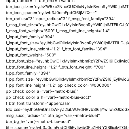
input_border="1" btn_text="I want in"
btn_icon_size="eyJsYW5kc2NhcGUiOiIxNyIsInBvcnRyYWl0IjoiMT
btn_icon_space="eyJwb3J0cmFpdCI6IjMifQ=="
btn_radius="3" input_radius="3" f_msg_font_family="394"
f_msg_font_size="eyJhbGwiOiIxMyIsInBvcnRyYWl0IjoiMTEiLCJ
f_msg_font_weight="500" f_msg_font_line_height="1.4"
f_input_font_family="394"
f_input_font_size="eyJhbGwiOiIxMyIsInBvcnRyYWl0IjoiMTEiLC
f_input_font_line_height="1.2" f_btn_font_family="394"
f_input_font_weight="500"
f_btn_font_size="eyJhbGwiOiIxMyIsImxhbmRzY2FwZSI6IjExIiw
f_btn_font_line_height="1.2" f_btn_font_weight="700"
f_pp_font_family="394"
f_pp_font_size="eyJhbGwiOiIxMyIsImxhbmRzY2FwZSI6IjEyIiwi
f_pp_font_line_height="1.2" pp_check_color="#000000"
pp_check_color_a="var(--metro-blue)"
pp_check_color_a_h="var(--metro-blue-acc)"
f_btn_font_transform="uppercase"
tdc_css="eyJhbGwiOnsibWFyZ2luLWJvdHRvbSI6IjYwIiwiZGlz
msg_succ_radius="2" btn_bg="var(--metro-blue)"
btn_bg_h="var(--metro-blue-acc)"
title_space="eyJwb3J0cmFpdCI6IjEyIiwibGFuZHNjYXBlIjoiMTQi