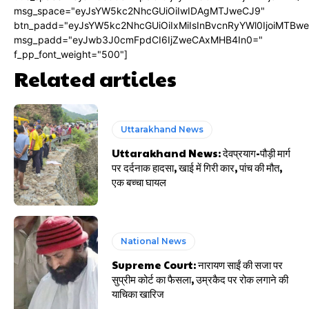
msg_space="eyJsYW5kc2NhcGUiOiIwIDAgMTJweCJ9"
btn_padd="eyJsYW5kc2NhcGUiOiIxMiIsInBvcnRyYWl0IjoiMTBw
msg_padd="eyJwb3J0cmFpdCI6IjZweCAxMHB4In0="
f_pp_font_weight="500"]
Related articles
Uttarakhand News
Uttarakhand News: देवप्रयाग-पौड़ी मार्ग
पर दर्दनाक हादसा, खाई में गिरी कार, पांच की मौत,
एक बच्चा घायल
National News
Supreme Court: नारायण साईं की सजा पर
सुप्रीम कोर्ट का फैसला, उम्रकैद पर रोक लगाने की
याचिका खारिज