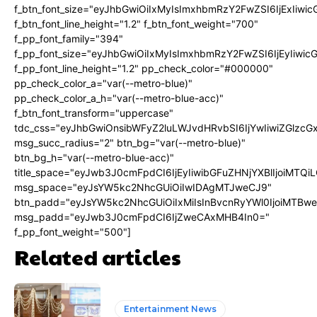
f_btn_font_size="eyJhbGwiOiIxMyIsImxhbmRzY2FwZSI6IjExIiw
f_btn_font_line_height="1.2" f_btn_font_weight="700"
f_pp_font_family="394"
f_pp_font_size="eyJhbGwiOiIxMyIsImxhbmRzY2FwZSI6IjEyIiwi
f_pp_font_line_height="1.2" pp_check_color="#000000"
pp_check_color_a="var(--metro-blue)"
pp_check_color_a_h="var(--metro-blue-acc)"
f_btn_font_transform="uppercase"
tdc_css="eyJhbGwiOnsibWFyZ2luLWJvdHRvbSI6IjYwIiwiZGlz
msg_succ_radius="2" btn_bg="var(--metro-blue)"
btn_bg_h="var(--metro-blue-acc)"
title_space="eyJwb3J0cmFpdCI6IjEyIiwibGFuZHNjYXBlIjoiMTQi
msg_space="eyJsYW5kc2NhcGUiOiIwIDAgMTJweCJ9"
btn_padd="eyJsYW5kc2NhcGUiOiIxMiIsInBvcnRyYWl0IjoiMTBw
msg_padd="eyJwb3J0cmFpdCI6IjZweCAxMHB4In0="
f_pp_font_weight="500"]
Related articles
Entertainment News