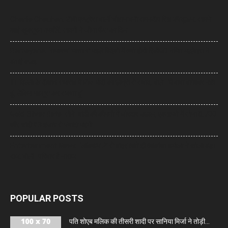
Charlie Chauhan: टीवी एक्ट्रेस चार्ली चौहान बनीं रामनदीप सिंह की दुल्हन, सामने
आईं खूबसूरत तस्वीरें, सादगी ने जीता फैंस का दिल
Ramayana: ‘रामायण’ भारत से पहले विदेशों में क्यों होगी रिलीज? नमित मल्होत्रा ने
बताई वजह
IIT दिल्ली के दीक्षांत समारोह में PM मोदी का छात्रों से संवाद, बोले- ‘मैं बाबा बागेश्वर नहीं
हूं, लेकिन महसूस कर सकता हूं’
Gold-Silver Rate: सोने-चांदी की कीमतों में जोरदार उछाल, एक हफ्ते में सोना ₹6,700
और चांदी ₹13 हजार से ज्यादा महंगी
Entertainment News: ‘लॉकअप 2’ से बाहर आते ही आकांक्षा चमोला ने खोला बड़ा
राज, बोलीं- परिवार है नाराज
POPULAR POSTS
पति शोएब मलिक की तीसरी शादी पर सानिया मिर्जा ने तोड़ी...