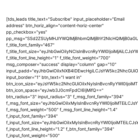
[tds_leads title_text="Subscribe" input_placeholder="Email
address" btn_horiz_align="content-horiz-center"
pp_checkbox="yes"
pp_msg="SSd2ZSUyMHJlYWQlMjBhbmQlMjBhY2NlcHQlMjB0aGU
f_title_font_family="467"
f_title_font_size="eyJhbGwiOiIyNCIsInBvcnRyYWl0IjoiMjAiLCJs
f_title_font_line_height="1" f_title_font_weight="700"
msg_composer="success" display="column" gap="10"
input_padd="eyJhbGwiOiIxNXB4IDEwcHgiLCJsYW5kc2NhcGUiO
input_border="1" btn_text="I want in"
btn_icon_size="eyJsYW5kc2NhcGUiOiIxNyIsInBvcnRyYWl0IjoiMT
btn_icon_space="eyJwb3J0cmFpdCI6IjMifQ=="
btn_radius="3" input_radius="3" f_msg_font_family="394"
f_msg_font_size="eyJhbGwiOiIxMyIsInBvcnRyYWl0IjoiMTEiLCJ
f_msg_font_weight="500" f_msg_font_line_height="1.4"
f_input_font_family="394"
f_input_font_size="eyJhbGwiOiIxMyIsInBvcnRyYWl0IjoiMTEiLC
f_input_font_line_height="1.2" f_btn_font_family="394"
f_input_font_weight="500"