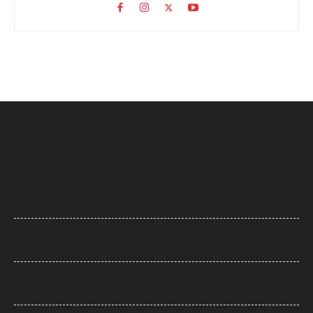
UP News: अतीक अहमद के परिवार पर फिर टूटा दुखों का पहाड़, हादसे में बेटे आबान
की मौत
UP News: लखनऊ-कानपुर एक्सप्रेसवे पर सियासी घमासान, सड़क धंसने और मरम्मत
के वीडियो पर अखिलेश का योगी सरकार पर हमला
Arvind Kejriwal: इंस्टाग्राम अकाउंट बैन होने का दावा, केजरीवाल बोले- पीएम मोदी
के आगे झुका Meta