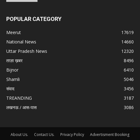
POPULAR CATEGORY
Meerut
17619
National News
14660
Uttar Pradesh News
12320
ताज़ा ख़बर
8496
Bijnor
6410
Shamli
5046
संवाद
3456
TREANDING
3187
लखनऊ / आस-पास
3086
About Us.
Contact Us.
Privacy Policy
Advertisment Booking