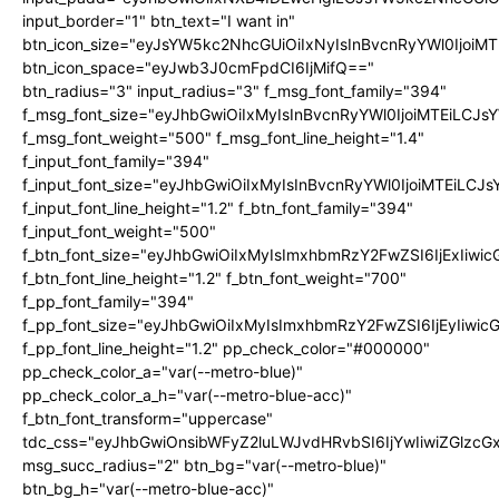
input_border="1" btn_text="I want in"
btn_icon_size="eyJsYW5kc2NhcGUiOiIxNyIsInBvcnRyYWl0IjoiMT
btn_icon_space="eyJwb3J0cmFpdCI6IjMifQ=="
btn_radius="3" input_radius="3" f_msg_font_family="394"
f_msg_font_size="eyJhbGwiOiIxMyIsInBvcnRyYWl0IjoiMTEiLCJ
f_msg_font_weight="500" f_msg_font_line_height="1.4"
f_input_font_family="394"
f_input_font_size="eyJhbGwiOiIxMyIsInBvcnRyYWl0IjoiMTEiLC
f_input_font_line_height="1.2" f_btn_font_family="394"
f_input_font_weight="500"
f_btn_font_size="eyJhbGwiOiIxMyIsImxhbmRzY2FwZSI6IjExIiw
f_btn_font_line_height="1.2" f_btn_font_weight="700"
f_pp_font_family="394"
f_pp_font_size="eyJhbGwiOiIxMyIsImxhbmRzY2FwZSI6IjEyIiwi
f_pp_font_line_height="1.2" pp_check_color="#000000"
pp_check_color_a="var(--metro-blue)"
pp_check_color_a_h="var(--metro-blue-acc)"
f_btn_font_transform="uppercase"
tdc_css="eyJhbGwiOnsibWFyZ2luLWJvdHRvbSI6IjYwIiwiZGlz
msg_succ_radius="2" btn_bg="var(--metro-blue)"
btn_bg_h="var(--metro-blue-acc)"