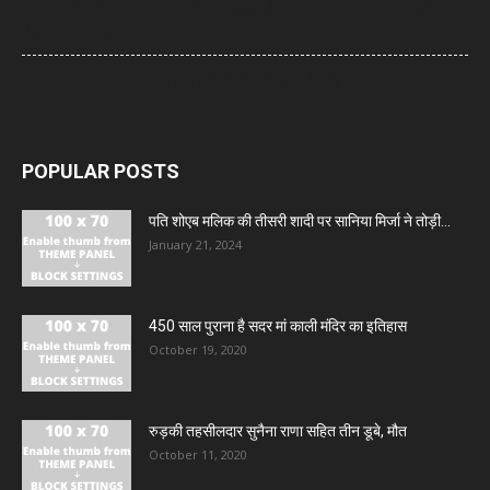
Bombay High Court: यौन उत्पीड़न मामले में हाईकोर्ट ने पलटा फैसला, तरुण
तेजपाल दोषी करार
Gold- Silver Price: सोना हुआ और महंगा, चांदी ने भी दिखाई मजबूती
POPULAR POSTS
पति शोएब मलिक की तीसरी शादी पर सानिया मिर्जा ने तोड़ी...
January 21, 2024
450 साल पुराना है सदर मां काली मंदिर का इतिहास
October 19, 2020
रुड़की तहसीलदार सुनैना राणा सहित तीन डूबे, मौत
October 11, 2020