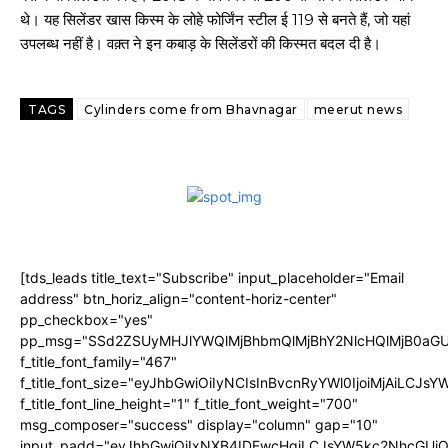
थे। यह सिलेंडर खास किस्म के लोहे फोर्जिंन स्टील ई 119 से बनते हैं, जो यहां
उपलब्ध नहीं है। वक़्त ने इन कबाड़ के सिलेंडरों की किस्मत बदल दी है।
TAGS
Cylinders come from Bhavnagar
meerut news
[tds_leads title_text="Subscribe" input_placeholder="Email
address" btn_horiz_align="content-horiz-center"
pp_checkbox="yes"
pp_msg="SSd2ZSUyMHJlYWQlMjBhbmQlMjBhY2NlcHQlMjB0aGU
f_title_font_family="467"
f_title_font_size="eyJhbGwiOiIyNCIsInBvcnRyYWl0IjoiMjAiLCJs
f_title_font_line_height="1" f_title_font_weight="700"
msg_composer="success" display="column" gap="10"
input_padd="eyJhbGwiOiIxNXB4IDEwcHgiLCJsYW5kc2NhcGUiO