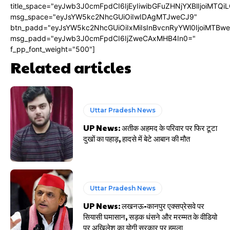
title_space="eyJwb3J0cmFpdCI6IjEyIiwibGFuZHNjYXBlIjoiMTQi
msg_space="eyJsYW5kc2NhcGUiOiIwIDAgMTJweCJ9"
btn_padd="eyJsYW5kc2NhcGUiOiIxMiIsInBvcnRyYWl0IjoiMTBw
msg_padd="eyJwb3J0cmFpdCI6IjZweCAxMHB4In0="
f_pp_font_weight="500"]
Related articles
Uttar Pradesh News
UP News: अतीक अहमद के परिवार पर फिर टूटा
दुखों का पहाड़, हादसे में बेटे आबान की मौत
Uttar Pradesh News
UP News: लखनऊ-कानपुर एक्सप्रेसवे पर
सियासी घमासान, सड़क धंसने और मरम्मत के वीडियो
पर अखिलेश का योगी सरकार पर हमला