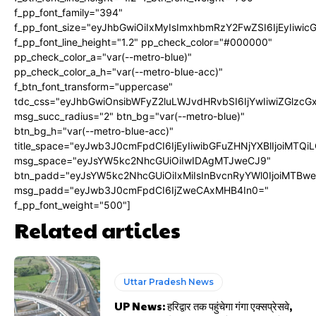
f_pp_font_family="394"
f_pp_font_size="eyJhbGwiOiIxMyIsImxhbmRzY2FwZSI6IjEyIiwi
f_pp_font_line_height="1.2" pp_check_color="#000000"
pp_check_color_a="var(--metro-blue)"
pp_check_color_a_h="var(--metro-blue-acc)"
f_btn_font_transform="uppercase"
tdc_css="eyJhbGwiOnsibWFyZ2luLWJvdHRvbSI6IjYwIiwiZGlz
msg_succ_radius="2" btn_bg="var(--metro-blue)"
btn_bg_h="var(--metro-blue-acc)"
title_space="eyJwb3J0cmFpdCI6IjEyIiwibGFuZHNjYXBlIjoiMTQi
msg_space="eyJsYW5kc2NhcGUiOiIwIDAgMTJweCJ9"
btn_padd="eyJsYW5kc2NhcGUiOiIxMiIsInBvcnRyYWl0IjoiMTBw
msg_padd="eyJwb3J0cmFpdCI6IjZweCAxMHB4In0="
f_pp_font_weight="500"]
Related articles
Uttar Pradesh News
UP News: हरिद्वार तक पहुंचेगा गंगा एक्सप्रेसवे,