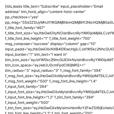
[tds_leads title_text="Subscribe" input_placeholder="Email
address" btn_horiz_align="content-horiz-center"
pp_checkbox="yes"
pp_msg="SSd2ZSUyMHJlYWQlMjBhbmQlMjBhY2NlcHQlMjB0aGU
f_title_font_family="467"
f_title_font_size="eyJhbGwiOiIyNCIsInBvcnRyYWl0IjoiMjAiLCJs
f_title_font_line_height="1" f_title_font_weight="700"
msg_composer="success" display="column" gap="10"
input_padd="eyJhbGwiOiIxNXB4IDEwcHgiLCJsYW5kc2NhcGUiO
input_border="1" btn_text="I want in"
btn_icon_size="eyJsYW5kc2NhcGUiOiIxNyIsInBvcnRyYWl0IjoiMT
btn_icon_space="eyJwb3J0cmFpdCI6IjMifQ=="
btn_radius="3" input_radius="3" f_msg_font_family="394"
f_msg_font_size="eyJhbGwiOiIxMyIsInBvcnRyYWl0IjoiMTEiLCJ
f_msg_font_weight="500" f_msg_font_line_height="1.4"
f_input_font_family="394"
f_input_font_size="eyJhbGwiOiIxMyIsInBvcnRyYWl0IjoiMTEiLC
f_input_font_line_height="1.2" f_btn_font_family="394"
f_input_font_weight="500"
f_btn_font_size="eyJhbGwiOiIxMyIsImxhbmRzY2FwZSI6IjExIiw
f_btn_font_line_height="1.2" f_btn_font_weight="700"