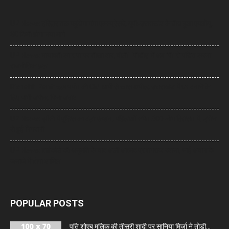
UP News: हरिद्वार तक पहुंचेगा गंगा एक्सप्रेसवे, यूपी-उत्तराखंड के बीच हुआ एमओयू,
30 किमी होगा नया मार्ग
UP News: मायावती का सपा पर तीखा वार, बोलीं- ‘पीडीए’ में अब ‘पी’ से पंडित करना
राजनीतिक छल
Rishabh Pant: ऋषभ पंत की CM धामी से खास अपील, उत्तराखंड में घर बनाने के
लिए मांगी जमीन, मिला जवाब
UP News: झांसी में पुलिस का बड़ा एक्शन, महिलाओं समेत 300 लोग हिरासत में, ड्रोन
से हुई निगरानी
UP News: हाईकोर्ट की अनुमति के बाद अली अहमद प्रयागराज रवाना, भाई अबान के
जनाजे में होगा शामिल
POPULAR POSTS
पति शोएब मलिक की तीसरी शादी पर सानिया मिर्जा ने तोड़ी...