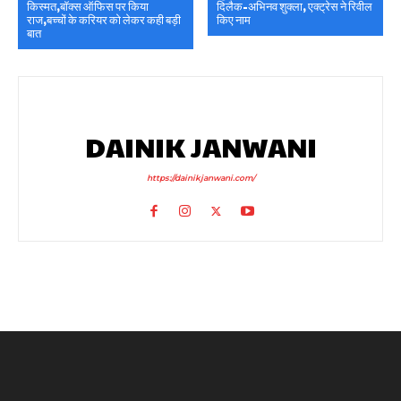
किस्मत,बॉक्स ऑफिस पर किया
दिलैक-अभिनव शुक्ला, एक्ट्रेस ने रिवील
राज,बच्चों के करियर को लेकर कही बड़ी
किए नाम
बात
DAINIK JANWANI
https://dainikjanwani.com/