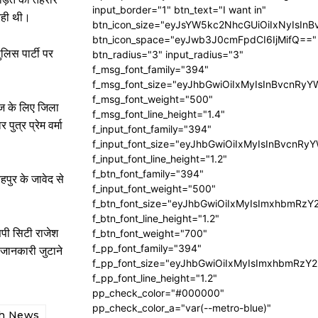
input_border="1" btn_text="I want in"
 रही थी।
btn_icon_size="eyJsYW5kc2NhcGUiOiIxNyIsInB
btn_icon_space="eyJwb3J0cmFpdCI6IjMifQ=="
िस पार्टी पर
btn_radius="3" input_radius="3"
f_msg_font_family="394"
f_msg_font_size="eyJhbGwiOiIxMyIsInBvcnRyY
f_msg_font_weight="500"
ाज के लिए जिला
f_msg_font_line_height="1.4"
ुत्र प्रेम वर्मा
f_input_font_family="394"
f_input_font_size="eyJhbGwiOiIxMyIsInBvcnRy
f_input_font_line_height="1.2"
f_btn_font_family="394"
पुर के जावेद से
f_input_font_weight="500"
f_btn_font_size="eyJhbGwiOiIxMyIsImxhbmRzY
f_btn_font_line_height="1.2"
सपी सिटी राजेश
f_btn_font_weight="700"
f_pp_font_family="394"
 जानकारी जुटाने
f_pp_font_size="eyJhbGwiOiIxMyIsImxhbmRzY2
f_pp_font_line_height="1.2"
pp_check_color="#000000"
pp_check_color_a="var(--metro-blue)"
sh News