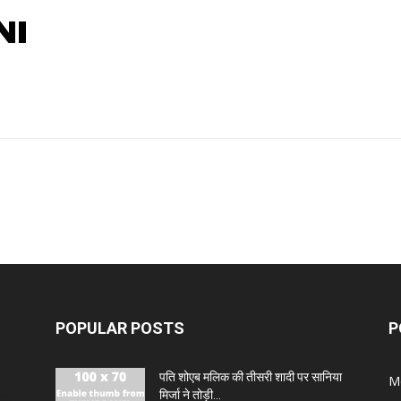
NI
POPULAR POSTS
P
पति शोएब मलिक की तीसरी शादी पर सानिया
M
मिर्जा ने तोड़ी...
ड़क