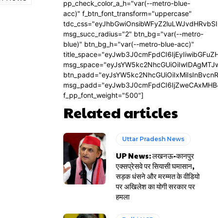
pp_check_color_a_h="var(--metro-blue-
acc)" f_btn_font_transform="uppercase"
tdc_css="eyJhbGwiOnsibWFyZ2luLWJvdHRvbS
msg_succ_radius="2" btn_bg="var(--metro-
blue)" btn_bg_h="var(--metro-blue-acc)"
title_space="eyJwb3J0cmFpdCI6IjEyIiwibGFuZ
msg_space="eyJsYW5kc2NhcGUiOiIwIDAgMTJ
btn_padd="eyJsYW5kc2NhcGUiOiIxMiIsInBvcn
msg_padd="eyJwb3J0cmFpdCI6IjZweCAxMHB
f_pp_font_weight="500"]
Related articles
Uttar Pradesh News
UP News: लखनऊ-कानपुर
एक्सप्रेसवे पर सियासी घमासान,
सड़क धंसने और मरम्मत के वीडियो
पर अखिलेश का योगी सरकार पर
हमला