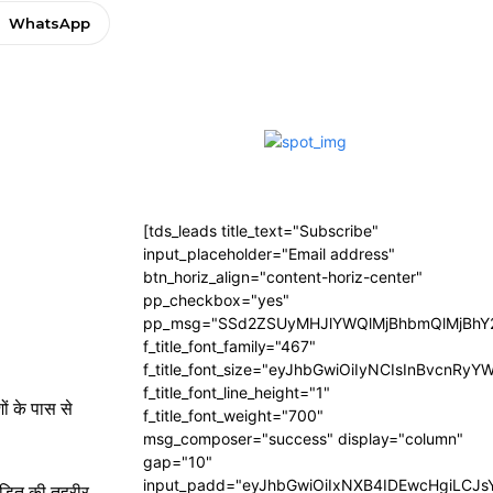
WhatsApp
[tds_leads title_text="Subscribe"
input_placeholder="Email address"
btn_horiz_align="content-horiz-center"
pp_checkbox="yes"
pp_msg="SSd2ZSUyMHJlYWQlMjBhbmQlMjBhY2
f_title_font_family="467"
f_title_font_size="eyJhbGwiOiIyNCIsInBvcnRyY
f_title_font_line_height="1"
ों के पास से
f_title_font_weight="700"
msg_composer="success" display="column"
gap="10"
input_padd="eyJhbGwiOiIxNXB4IDEwcHgiLCJ
पीड़ित की तहरीर