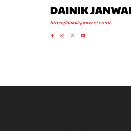
DAINIK JANWA
https://dainikjanwani.com/
UP News: लखनऊ-कानपुर एक्सप्रेसवे पर सियासी घमासान, स