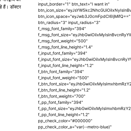
input_border="1" btn_text="I want in"
े हैं। डॉक्टर
btn_icon_size="eyJsYW5kc2NhcGUiOiIxNyIsInB
btn_icon_space="eyJwb3J0cmFpdCI6IjMifQ=="
btn_radius="3" input_radius="3"
f_msg_font_family="394"
f_msg_font_size="eyJhbGwiOiIxMyIsInBvcnRyY
f_msg_font_weight="500"
f_msg_font_line_height="1.4"
f_input_font_family="394"
f_input_font_size="eyJhbGwiOiIxMyIsInBvcnRy
f_input_font_line_height="1.2"
f_btn_font_family="394"
f_input_font_weight="500"
f_btn_font_size="eyJhbGwiOiIxMyIsImxhbmRzY
f_btn_font_line_height="1.2"
f_btn_font_weight="700"
f_pp_font_family="394"
f_pp_font_size="eyJhbGwiOiIxMyIsImxhbmRzY2
f_pp_font_line_height="1.2"
pp_check_color="#000000"
pp_check_color_a="var(--metro-blue)"