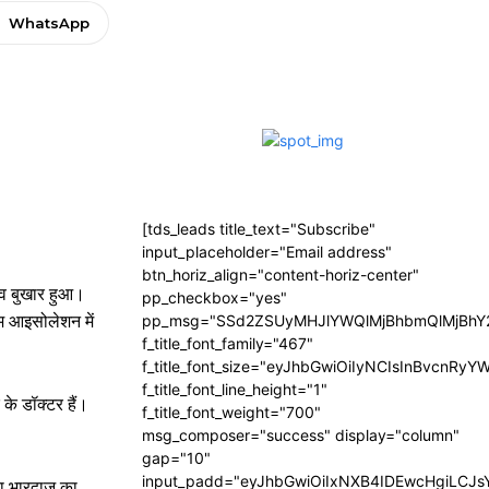
WhatsApp
[tds_leads title_text="Subscribe"
input_placeholder="Email address"
btn_horiz_align="content-horiz-center"
 व बुखार हुआ।
pp_checkbox="yes"
ोम आइसोलेशन में
pp_msg="SSd2ZSUyMHJlYWQlMjBhbmQlMjBhY2
f_title_font_family="467"
f_title_font_size="eyJhbGwiOiIyNCIsInBvcnRyY
f_title_font_line_height="1"
के डॉक्टर हैं।
f_title_font_weight="700"
msg_composer="success" display="column"
gap="10"
input_padd="eyJhbGwiOiIxNXB4IDEwcHgiLCJ
 भारद्वाज का