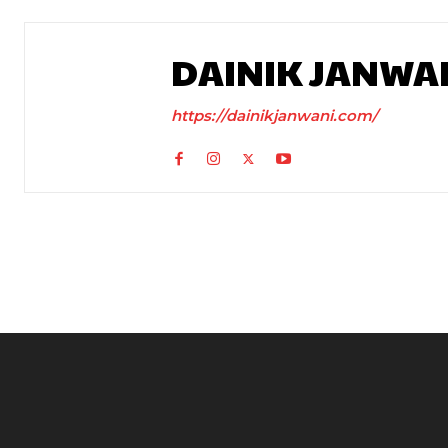
DAINIK JANWA
https://dainikjanwani.com/