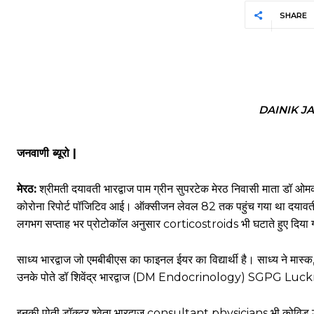
SHARE
DAINIK J
जनवाणी ब्यूरो |
मेरठ:
श्रीमती दयावती भारद्वाज पाम ग्रीन सुपरटेक मेरठ निवासी माता डॉ ओमक
कोरोना रिपोर्ट पॉजिटिव आई। ऑक्सीजन लेवल 82 तक पहुंच गया था दयावती जी 
लगभग सप्ताह भर प्रोटोकॉल अनुसार corticostroids भी घटाते हुए दिया
साध्य भारद्वाज जो एमबीबीएस का फाइनल ईयर का विद्यार्थी है। साध्य ने मास
उनके पोते डॉ शिवेंद्र भारद्वाज (DM Endocrinology) SGPG Lucknow
इनकी पोती डॉक्टर श्वेता भारद्वाज consultant physicians भी कोविड ड्यूटी 