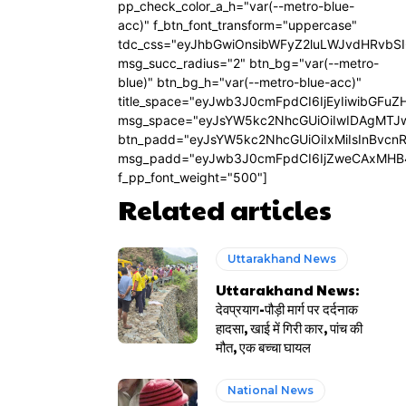
pp_check_color_a_h="var(--metro-blue-
acc)" f_btn_font_transform="uppercase"
tdc_css="eyJhbGwiOnsibWFyZ2luLWJvdHRvbS
msg_succ_radius="2" btn_bg="var(--metro-
blue)" btn_bg_h="var(--metro-blue-acc)"
title_space="eyJwb3J0cmFpdCI6IjEyIiwibGFuZ
msg_space="eyJsYW5kc2NhcGUiOiIwIDAgMTJ
btn_padd="eyJsYW5kc2NhcGUiOiIxMiIsInBvcn
msg_padd="eyJwb3J0cmFpdCI6IjZweCAxMHB
f_pp_font_weight="500"]
Related articles
Uttarakhand News
Uttarakhand News:
देवप्रयाग-पौड़ी मार्ग पर दर्दनाक
हादसा, खाई में गिरी कार, पांच की
मौत, एक बच्चा घायल
National News