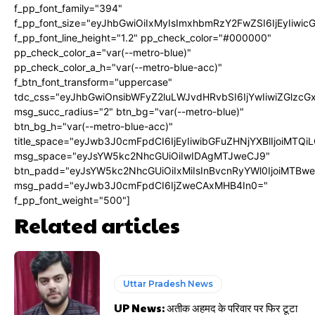
f_pp_font_family="394"
f_pp_font_size="eyJhbGwiOiIxMyIsImxhbmRzY2FwZSI6IjEyIiwi
f_pp_font_line_height="1.2" pp_check_color="#000000"
pp_check_color_a="var(--metro-blue)"
pp_check_color_a_h="var(--metro-blue-acc)"
f_btn_font_transform="uppercase"
tdc_css="eyJhbGwiOnsibWFyZ2luLWJvdHRvbSI6IjYwIiwiZGlz
msg_succ_radius="2" btn_bg="var(--metro-blue)"
btn_bg_h="var(--metro-blue-acc)"
title_space="eyJwb3J0cmFpdCI6IjEyIiwibGFuZHNjYXBlIjoiMTQi
msg_space="eyJsYW5kc2NhcGUiOiIwIDAgMTJweCJ9"
btn_padd="eyJsYW5kc2NhcGUiOiIxMiIsInBvcnRyYWl0IjoiMTBw
msg_padd="eyJwb3J0cmFpdCI6IjZweCAxMHB4In0="
f_pp_font_weight="500"]
Related articles
Uttar Pradesh News
UP News: अतीक अहमद के परिवार पर फिर टूटा