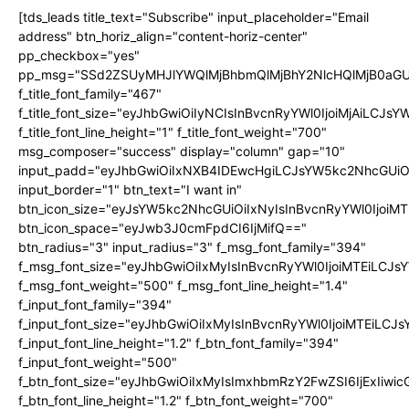
[tds_leads title_text="Subscribe" input_placeholder="Email
address" btn_horiz_align="content-horiz-center"
pp_checkbox="yes"
pp_msg="SSd2ZSUyMHJlYWQlMjBhbmQlMjBhY2NlcHQlMjB0aGU
f_title_font_family="467"
f_title_font_size="eyJhbGwiOiIyNCIsInBvcnRyYWl0IjoiMjAiLCJs
f_title_font_line_height="1" f_title_font_weight="700"
msg_composer="success" display="column" gap="10"
input_padd="eyJhbGwiOiIxNXB4IDEwcHgiLCJsYW5kc2NhcGUiO
input_border="1" btn_text="I want in"
btn_icon_size="eyJsYW5kc2NhcGUiOiIxNyIsInBvcnRyYWl0IjoiMT
btn_icon_space="eyJwb3J0cmFpdCI6IjMifQ=="
btn_radius="3" input_radius="3" f_msg_font_family="394"
f_msg_font_size="eyJhbGwiOiIxMyIsInBvcnRyYWl0IjoiMTEiLCJ
f_msg_font_weight="500" f_msg_font_line_height="1.4"
f_input_font_family="394"
f_input_font_size="eyJhbGwiOiIxMyIsInBvcnRyYWl0IjoiMTEiLC
f_input_font_line_height="1.2" f_btn_font_family="394"
f_input_font_weight="500"
f_btn_font_size="eyJhbGwiOiIxMyIsImxhbmRzY2FwZSI6IjExIiw
f_btn_font_line_height="1.2" f_btn_font_weight="700"