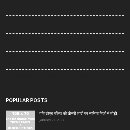
UP News: अतीक अहमद के परिवार पर फिर टूटा दुखों का पहाड़, हादसे में बेटे आबान
की मौत
UP News: लखनऊ-कानपुर एक्सप्रेसवे पर सियासी घमासान, सड़क धंसने और मरम्मत
के वीडियो पर अखिलेश का योगी सरकार पर हमला
Arvind Kejriwal: इंस्टाग्राम अकाउंट बैन होने का दावा, केजरीवाल बोले- पीएम मोदी
के आगे झुका Meta
Bombay High Court: यौन उत्पीड़न मामले में हाईकोर्ट ने पलटा फैसला, तरुण
तेजपाल दोषी करार
Gold- Silver Price: सोना हुआ और महंगा, चांदी ने भी दिखाई मजबूती
POPULAR POSTS
पति शोएब मलिक की तीसरी शादी पर सानिया मिर्जा ने तोड़ी...
January 21, 2024