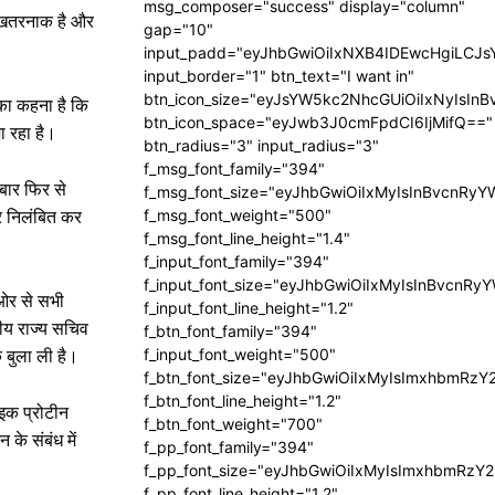
msg_composer="success" display="column"
दा खतरनाक है और
gap="10"
input_padd="eyJhbGwiOiIxNXB4IDEwcHgiLCJ
input_border="1" btn_text="I want in"
btn_icon_size="eyJsYW5kc2NhcGUiOiIxNyIsInB
 का कहना है कि
btn_icon_space="eyJwb3J0cmFpdCI6IjMifQ=="
ा रहा है।
btn_radius="3" input_radius="3"
f_msg_font_family="394"
 बार फिर से
f_msg_font_size="eyJhbGwiOiIxMyIsInBvcnRyY
f_msg_font_weight="500"
पर निलंबित कर
f_msg_font_line_height="1.4"
f_input_font_family="394"
f_input_font_size="eyJhbGwiOiIxMyIsInBvcnRy
 ओर से सभी
f_input_font_line_height="1.2"
रीय राज्य सचिव
f_btn_font_family="394"
f_input_font_weight="500"
क बुला ली है।
f_btn_font_size="eyJhbGwiOiIxMyIsImxhbmRzY
f_btn_font_line_height="1.2"
पाइक प्रोटीन
f_btn_font_weight="700"
 के संबंध में
f_pp_font_family="394"
f_pp_font_size="eyJhbGwiOiIxMyIsImxhbmRzY2
f_pp_font_line_height="1.2"