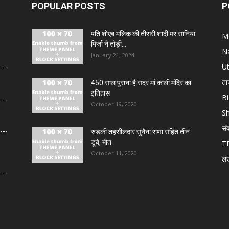
POPULAR POSTS
P
पति शोएब मलिक की तीसरी शादी पर सानिया
M
मिर्जा ने तोड़ी...
N
January 21, 2024
U
ता
450 साल पुराना है सदर मां काली मंदिर का
इतिहास
Bi
October 19, 2020
लोग
S
सं
रुड़की तहसीलदार सुनैना राणा सहित तीन
डूबे, मौत
T
य
October 11, 2020
ल
थन