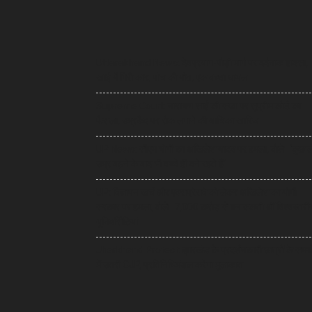
Uttarakhand News: देवप्रयाग-पौड़ी मार्ग पर दर्दनाक हादसा,
खाई में गिरी कार, पांच की मौत, एक बच्चा घायल
Supreme Court: नारायण साईं की सजा पर सुप्रीम कोर्ट का
फैसला, उम्रकैद पर रोक लगाने की याचिका खारिज
UP News: सीएम योगी का अखिलेश यादव पर हमला, बोले- ‘कुछ 
उम्र बढ़ने के बाद भी बच्चे ही बने रहते हैं’
UP: विज्ञापन खर्च और एक्सप्रेसवे को लेकर अखिलेश का योगी
सरकार पर हमला, बोले- 7,000 करोड़ से बन सकती थीं विश्वस्तरी
यूनिवर्सिटियां
Jharkhand Protest: झारखंड के प्रदर्शनकारी छात्रों के समर्
में उतरी CJP, प्रतिनिधिमंडल करेगा मुलाकात