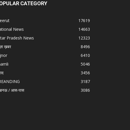
OPULAR CATEGORY
eerut
17619
ational News
14663
ttar Pradesh News
12323
ज़ा ख़बर
8496
jnor
6410
hamli
5046
वाद
3456
REANDING
3187
खनऊ / आस-पास
3086