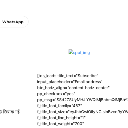
WhatsApp
[tds_leads title_text="Subscribe"
input_placeholder="Email address"
btn_horiz_align="content-horiz-center"
pp_checkbox="yes"
pp_msg="SSd2ZSUyMHJlYWQlMjBhbmQlMjBhY2
f_title_font_family="467"
पीछे खिसक गई
f_title_font_size="eyJhbGwiOiIyNCIsInBvcnRyY
f_title_font_line_height="1"
f_title_font_weight="700"