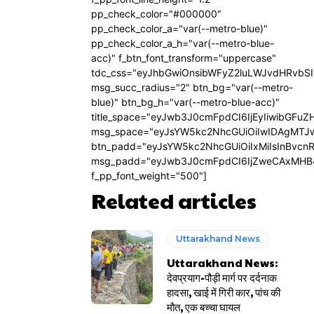
pp_check_color="#000000"
pp_check_color_a="var(--metro-blue)"
pp_check_color_a_h="var(--metro-blue-
acc)" f_btn_font_transform="uppercase"
tdc_css="eyJhbGwiOnsibWFyZ2luLWJvdHRvbS
msg_succ_radius="2" btn_bg="var(--metro-
blue)" btn_bg_h="var(--metro-blue-acc)"
title_space="eyJwb3J0cmFpdCI6IjEyIiwibGFuZ
msg_space="eyJsYW5kc2NhcGUiOiIwIDAgMTJ
btn_padd="eyJsYW5kc2NhcGUiOiIxMiIsInBvcn
msg_padd="eyJwb3J0cmFpdCI6IjZweCAxMHB
f_pp_font_weight="500"]
Related articles
Uttarakhand News
Uttarakhand News:
देवप्रयाग-पौड़ी मार्ग पर दर्दनाक
हादसा, खाई में गिरी कार, पांच की
मौत, एक बच्चा घायल