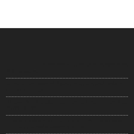
Uttarakhand News: देवप्रयाग-पौड़ी मार्ग पर दर्दनाक हादसा, खाई में गिरी कार, पांच
की मौत, एक बच्चा घायल
Supreme Court: नारायण साईं की सजा पर सुप्रीम कोर्ट का फैसला, उम्रकैद पर
रोक लगाने की याचिका खारिज
UP News: सीएम योगी का अखिलेश यादव पर हमला, बोले- ‘कुछ लोग उम्र बढ़ने के बाद
भी बच्चे ही बने रहते हैं’
UP: विज्ञापन खर्च और एक्सप्रेसवे को लेकर अखिलेश का योगी सरकार पर हमला, बोले-
7,000 करोड़ से बन सकती थीं विश्वस्तरीय यूनिवर्सिटियां