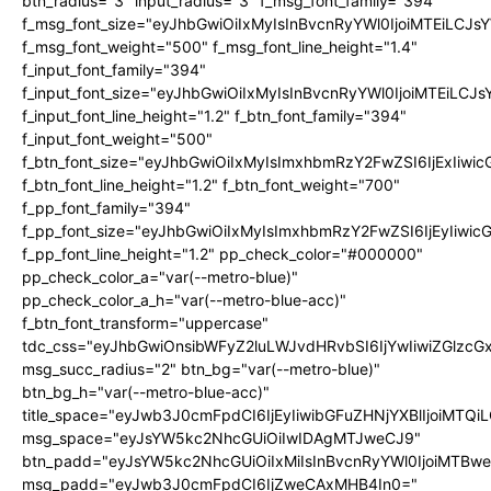
btn_radius="3" input_radius="3" f_msg_font_family="394"
f_msg_font_size="eyJhbGwiOiIxMyIsInBvcnRyYWl0IjoiMTEiLCJ
f_msg_font_weight="500" f_msg_font_line_height="1.4"
f_input_font_family="394"
f_input_font_size="eyJhbGwiOiIxMyIsInBvcnRyYWl0IjoiMTEiLC
f_input_font_line_height="1.2" f_btn_font_family="394"
f_input_font_weight="500"
f_btn_font_size="eyJhbGwiOiIxMyIsImxhbmRzY2FwZSI6IjExIiw
f_btn_font_line_height="1.2" f_btn_font_weight="700"
f_pp_font_family="394"
f_pp_font_size="eyJhbGwiOiIxMyIsImxhbmRzY2FwZSI6IjEyIiwi
f_pp_font_line_height="1.2" pp_check_color="#000000"
pp_check_color_a="var(--metro-blue)"
pp_check_color_a_h="var(--metro-blue-acc)"
f_btn_font_transform="uppercase"
tdc_css="eyJhbGwiOnsibWFyZ2luLWJvdHRvbSI6IjYwIiwiZGlz
msg_succ_radius="2" btn_bg="var(--metro-blue)"
btn_bg_h="var(--metro-blue-acc)"
title_space="eyJwb3J0cmFpdCI6IjEyIiwibGFuZHNjYXBlIjoiMTQi
msg_space="eyJsYW5kc2NhcGUiOiIwIDAgMTJweCJ9"
btn_padd="eyJsYW5kc2NhcGUiOiIxMiIsInBvcnRyYWl0IjoiMTBw
msg_padd="eyJwb3J0cmFpdCI6IjZweCAxMHB4In0="