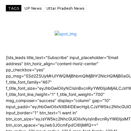
TAGS
UP News
Uttar Pradesh News
[tds_leads title_text="Subscribe" input_placeholder="Email
address" btn_horiz_align="content-horiz-center"
pp_checkbox="yes"
pp_msg="SSd2ZSUyMHJlYWQlMjBhbmQlMjBhY2NlcHQlMjB0aGU
f_title_font_family="467"
f_title_font_size="eyJhbGwiOiIyNCIsInBvcnRyYWl0IjoiMjAiLCJs
f_title_font_line_height="1" f_title_font_weight="700"
msg_composer="success" display="column" gap="10"
input_padd="eyJhbGwiOiIxNXB4IDEwcHgiLCJsYW5kc2NhcGUiO
input_border="1" btn_text="I want in"
btn_icon_size="eyJsYW5kc2NhcGUiOiIxNyIsInBvcnRyYWl0IjoiMT
btn_icon_space="eyJwb3J0cmFpdCI6IjMifQ=="