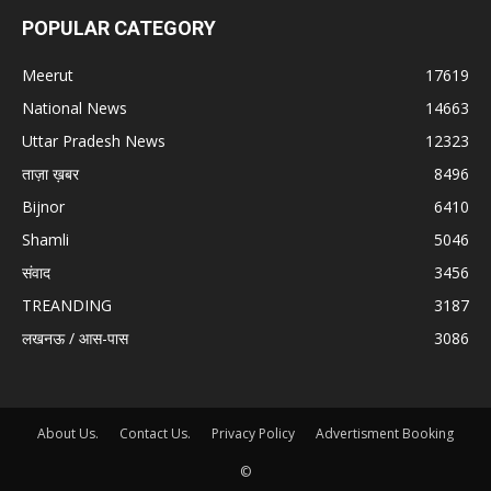
POPULAR CATEGORY
Meerut
17619
National News
14663
Uttar Pradesh News
12323
ताज़ा ख़बर
8496
Bijnor
6410
Shamli
5046
संवाद
3456
TREANDING
3187
लखनऊ / आस-पास
3086
About Us.
Contact Us.
Privacy Policy
Advertisment Booking
©