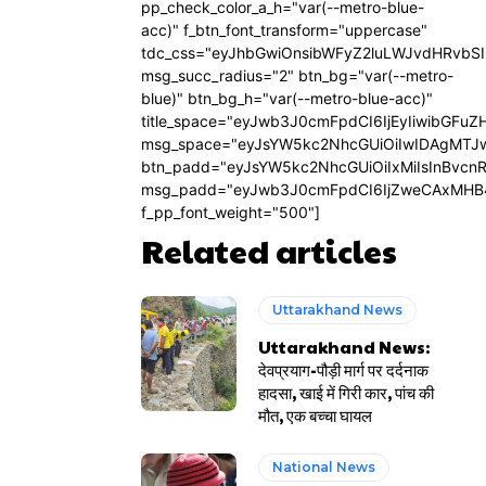
pp_check_color_a_h="var(--metro-blue-
acc)" f_btn_font_transform="uppercase"
tdc_css="eyJhbGwiOnsibWFyZ2luLWJvdHRvbS
msg_succ_radius="2" btn_bg="var(--metro-
blue)" btn_bg_h="var(--metro-blue-acc)"
title_space="eyJwb3J0cmFpdCI6IjEyIiwibGFuZ
msg_space="eyJsYW5kc2NhcGUiOiIwIDAgMTJ
btn_padd="eyJsYW5kc2NhcGUiOiIxMiIsInBvcn
msg_padd="eyJwb3J0cmFpdCI6IjZweCAxMHB
f_pp_font_weight="500"]
Related articles
Uttarakhand News
Uttarakhand News:
देवप्रयाग-पौड़ी मार्ग पर दर्दनाक
हादसा, खाई में गिरी कार, पांच की
मौत, एक बच्चा घायल
National News