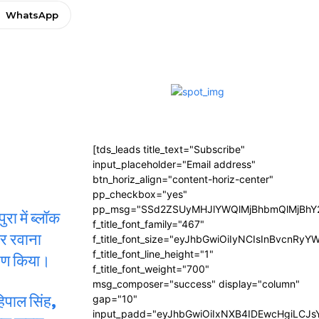
WhatsApp
[tds_leads title_text="Subscribe"
input_placeholder="Email address"
btn_horiz_align="content-horiz-center"
pp_checkbox="yes"
pp_msg="SSd2ZSUyMHJlYWQlMjBhbmQlMjBhY2
ा में ब्लॉक
f_title_font_family="467"
फिर रवाना
f_title_font_size="eyJhbGwiOiIyNCIsInBvcnRyY
f_title_font_line_height="1"
रोपण किया।
f_title_font_weight="700"
msg_composer="success" display="column"
हिपाल सिंह,
gap="10"
input_padd="eyJhbGwiOiIxNXB4IDEwcHgiLCJ