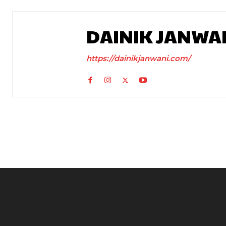
DAINIK JANWA
https://dainikjanwani.com/