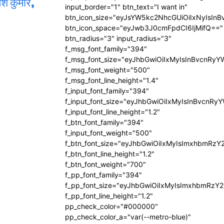
ेश कुमार,
input_border="1" btn_text="I want in"
btn_icon_size="eyJsYW5kc2NhcGUiOiIxNyIsInB
btn_icon_space="eyJwb3J0cmFpdCI6IjMifQ=="
btn_radius="3" input_radius="3"
f_msg_font_family="394"
f_msg_font_size="eyJhbGwiOiIxMyIsInBvcnRyY
f_msg_font_weight="500"
f_msg_font_line_height="1.4"
f_input_font_family="394"
f_input_font_size="eyJhbGwiOiIxMyIsInBvcnRy
f_input_font_line_height="1.2"
f_btn_font_family="394"
f_input_font_weight="500"
f_btn_font_size="eyJhbGwiOiIxMyIsImxhbmRzY
f_btn_font_line_height="1.2"
f_btn_font_weight="700"
f_pp_font_family="394"
f_pp_font_size="eyJhbGwiOiIxMyIsImxhbmRzY2
f_pp_font_line_height="1.2"
pp_check_color="#000000"
pp_check_color_a="var(--metro-blue)"