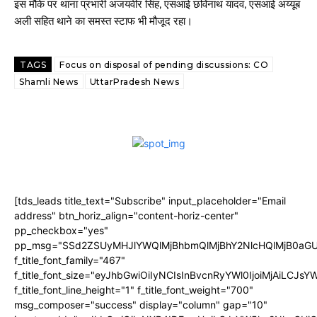
इस मौके पर थाना प्रभारी अजयवीर सिंह, एसआई छविनाथ यादव, एसआई अय्यूब
अली सहित थाने का समस्त स्टाफ भी मौजूद रहा।
TAGS
Focus on disposal of pending discussions: CO
Shamli News
UttarPradesh News
[tds_leads title_text="Subscribe" input_placeholder="Email
address" btn_horiz_align="content-horiz-center"
pp_checkbox="yes"
pp_msg="SSd2ZSUyMHJlYWQlMjBhbmQlMjBhY2NlcHQlMjB0aGU
f_title_font_family="467"
f_title_font_size="eyJhbGwiOiIyNCIsInBvcnRyYWl0IjoiMjAiLCJs
f_title_font_line_height="1" f_title_font_weight="700"
msg_composer="success" display="column" gap="10"