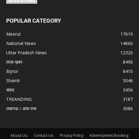
POPULAR CATEGORY
Meerut
17619
National News
14660
Uttar Pradesh News
12320
ताज़ा ख़बर
8496
Bijnor
6410
Shamli
5046
संवाद
3456
TREANDING
3187
लखनऊ / आस-पास
3086
About Us.
Contact Us.
Privacy Policy
Advertisment Booking