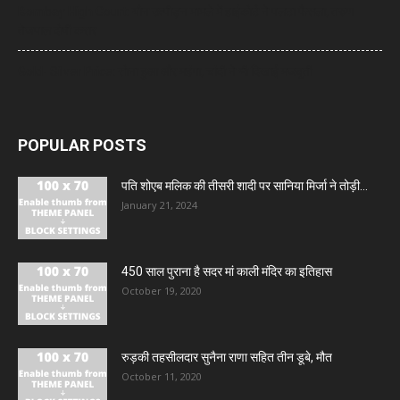
Bombay High Court: यौन उत्पीड़न मामले में हाईकोर्ट ने पलटा फैसला, तरुण
तेजपाल दोषी करार
Gold- Silver Price: सोना हुआ और महंगा, चांदी ने भी दिखाई मजबूती
POPULAR POSTS
पति शोएब मलिक की तीसरी शादी पर सानिया मिर्जा ने तोड़ी...
January 21, 2024
450 साल पुराना है सदर मां काली मंदिर का इतिहास
October 19, 2020
रुड़की तहसीलदार सुनैना राणा सहित तीन डूबे, मौत
October 11, 2020