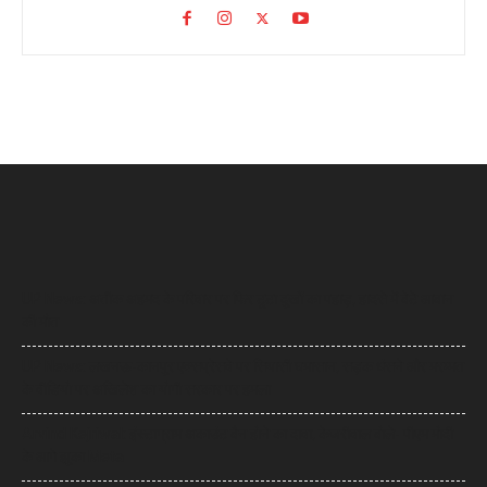
UP News: अतीक अहमद के परिवार पर फिर टूटा दुखों का पहाड़, हादसे में बेटे आबान
की मौत
UP News: लखनऊ-कानपुर एक्सप्रेसवे पर सियासी घमासान, सड़क धंसने और मरम्मत
के वीडियो पर अखिलेश का योगी सरकार पर हमला
Arvind Kejriwal: इंस्टाग्राम अकाउंट बैन होने का दावा, केजरीवाल बोले- पीएम मोदी
के आगे झुका Meta