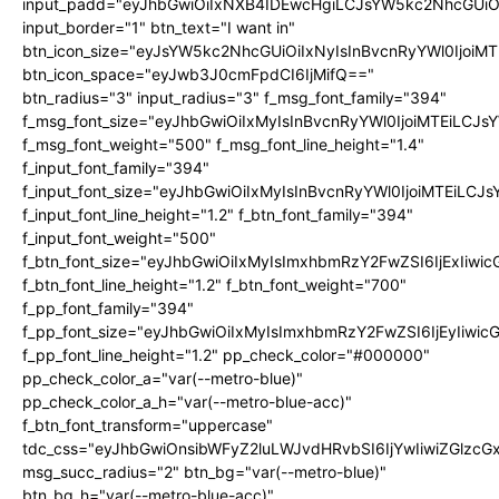
input_padd="eyJhbGwiOiIxNXB4IDEwcHgiLCJsYW5kc2NhcGUiO
input_border="1" btn_text="I want in"
btn_icon_size="eyJsYW5kc2NhcGUiOiIxNyIsInBvcnRyYWl0IjoiMT
btn_icon_space="eyJwb3J0cmFpdCI6IjMifQ=="
btn_radius="3" input_radius="3" f_msg_font_family="394"
f_msg_font_size="eyJhbGwiOiIxMyIsInBvcnRyYWl0IjoiMTEiLCJ
f_msg_font_weight="500" f_msg_font_line_height="1.4"
f_input_font_family="394"
f_input_font_size="eyJhbGwiOiIxMyIsInBvcnRyYWl0IjoiMTEiLC
f_input_font_line_height="1.2" f_btn_font_family="394"
f_input_font_weight="500"
f_btn_font_size="eyJhbGwiOiIxMyIsImxhbmRzY2FwZSI6IjExIiw
f_btn_font_line_height="1.2" f_btn_font_weight="700"
f_pp_font_family="394"
f_pp_font_size="eyJhbGwiOiIxMyIsImxhbmRzY2FwZSI6IjEyIiwi
f_pp_font_line_height="1.2" pp_check_color="#000000"
pp_check_color_a="var(--metro-blue)"
pp_check_color_a_h="var(--metro-blue-acc)"
f_btn_font_transform="uppercase"
tdc_css="eyJhbGwiOnsibWFyZ2luLWJvdHRvbSI6IjYwIiwiZGlz
msg_succ_radius="2" btn_bg="var(--metro-blue)"
btn_bg_h="var(--metro-blue-acc)"