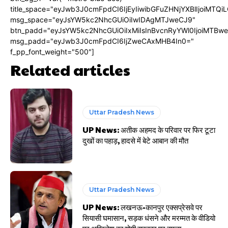
title_space="eyJwb3J0cmFpdCI6IjEyIiwibGFuZHNjYXBlIjoiMTQi
msg_space="eyJsYW5kc2NhcGUiOiIwIDAgMTJweCJ9"
btn_padd="eyJsYW5kc2NhcGUiOiIxMiIsInBvcnRyYWl0IjoiMTBw
msg_padd="eyJwb3J0cmFpdCI6IjZweCAxMHB4In0="
f_pp_font_weight="500"]
Related articles
Uttar Pradesh News
UP News: अतीक अहमद के परिवार पर फिर टूटा
दुखों का पहाड़, हादसे में बेटे आबान की मौत
Uttar Pradesh News
UP News: लखनऊ-कानपुर एक्सप्रेसवे पर
सियासी घमासान, सड़क धंसने और मरम्मत के वीडियो