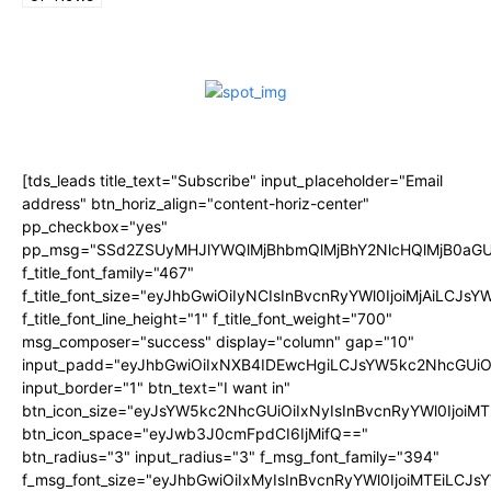
[tds_leads title_text="Subscribe" input_placeholder="Email
address" btn_horiz_align="content-horiz-center"
pp_checkbox="yes"
pp_msg="SSd2ZSUyMHJlYWQlMjBhbmQlMjBhY2NlcHQlMjB0aGU
f_title_font_family="467"
f_title_font_size="eyJhbGwiOiIyNCIsInBvcnRyYWl0IjoiMjAiLCJs
f_title_font_line_height="1" f_title_font_weight="700"
msg_composer="success" display="column" gap="10"
input_padd="eyJhbGwiOiIxNXB4IDEwcHgiLCJsYW5kc2NhcGUiO
input_border="1" btn_text="I want in"
btn_icon_size="eyJsYW5kc2NhcGUiOiIxNyIsInBvcnRyYWl0IjoiMT
btn_icon_space="eyJwb3J0cmFpdCI6IjMifQ=="
btn_radius="3" input_radius="3" f_msg_font_family="394"
f_msg_font_size="eyJhbGwiOiIxMyIsInBvcnRyYWl0IjoiMTEiLCJ