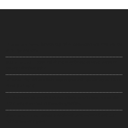
Uttarakhand News: देवप्रयाग-पौड़ी मार्ग पर दर्दनाक हादसा, खाई में गिरी कार, पांच
की मौत, एक बच्चा घायल
Supreme Court: नारायण साईं की सजा पर सुप्रीम कोर्ट का फैसला, उम्रकैद पर
रोक लगाने की याचिका खारिज
UP News: सीएम योगी का अखिलेश यादव पर हमला, बोले- ‘कुछ लोग उम्र बढ़ने के बाद
भी बच्चे ही बने रहते हैं’
UP: विज्ञापन खर्च और एक्सप्रेसवे को लेकर अखिलेश का योगी सरकार पर हमला, बोले-
7,000 करोड़ से बन सकती थीं विश्वस्तरीय यूनिवर्सिटियां
Jharkhand Protest: झारखंड के प्रदर्शनकारी छात्रों के समर्थन में उतरी CJP,
प्रतिनिधिमंडल करेगा मुलाकात