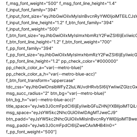
f_msg_font_weight="500" f_msg_font_line_height="1.4"
f_input_font_family="394"
f_input_font_size="eyJhbGwiOiIxMyIsInBvcnRyYWl0IjoiMTEiLC
f_input_font_line_height="1.2" f_btn_font_family="394"
f_input_font_weight="500"
f_btn_font_size="eyJhbGwiOiIxMyIsImxhbmRzY2FwZSI6IjExIiw
f_btn_font_line_height="1.2" f_btn_font_weight="700"
f_pp_font_family="394"
f_pp_font_size="eyJhbGwiOiIxMyIsImxhbmRzY2FwZSI6IjEyIiwi
f_pp_font_line_height="1.2" pp_check_color="#000000"
pp_check_color_a="var(--metro-blue)"
pp_check_color_a_h="var(--metro-blue-acc)"
f_btn_font_transform="uppercase"
tdc_css="eyJhbGwiOnsibWFyZ2luLWJvdHRvbSI6IjYwIiwiZGlz
msg_succ_radius="2" btn_bg="var(--metro-blue)"
btn_bg_h="var(--metro-blue-acc)"
title_space="eyJwb3J0cmFpdCI6IjEyIiwibGFuZHNjYXBlIjoiMTQi
msg_space="eyJsYW5kc2NhcGUiOiIwIDAgMTJweCJ9"
btn_padd="eyJsYW5kc2NhcGUiOiIxMiIsInBvcnRyYWl0IjoiMTBw
msg_padd="eyJwb3J0cmFpdCI6IjZweCAxMHB4In0="
f_pp_font_weight="500"]