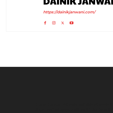
DAINIK JANWA
https://dainikjanwani.com/
Charlie Chauhan: टीवी एक्ट्रेस चार्ली चौहान बनीं रामनदीप सि
की दुल्हन, सामने आईं खूबसूरत तस्वीरें, सादगी ने जीता फैंस का दिल