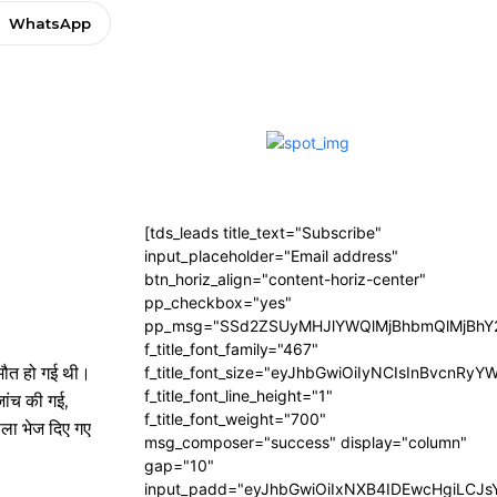
WhatsApp
[tds_leads title_text="Subscribe"
input_placeholder="Email address"
btn_horiz_align="content-horiz-center"
pp_checkbox="yes"
pp_msg="SSd2ZSUyMHJlYWQlMjBhbmQlMjBhY2
f_title_font_family="467"
 मौत हो गई थी।
f_title_font_size="eyJhbGwiOiIyNCIsInBvcnRyY
f_title_font_line_height="1"
जांच की गई,
f_title_font_weight="700"
ाला भेज दिए गए
msg_composer="success" display="column"
gap="10"
input_padd="eyJhbGwiOiIxNXB4IDEwcHgiLCJ