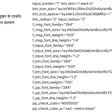
input_border="1" btn_text="I want in"
btn_icon_size="eyJsYW5kc2NhcGUiOiIxNyIsInB
btn_icon_space="eyJwb3J0cmFpdCI6IjMifQ=="
बुखार के प्रकोप
btn_radius="3" input_radius="3"
ार कल्याण
f_msg_font_family="394"
f_msg_font_size="eyJhbGwiOiIxMyIsInBvcnRyY
f_msg_font_weight="500"
f_msg_font_line_height="1.4"
f_input_font_family="394"
f_input_font_size="eyJhbGwiOiIxMyIsInBvcnRy
f_input_font_line_height="1.2"
f_btn_font_family="394"
f_input_font_weight="500"
f_btn_font_size="eyJhbGwiOiIxMyIsImxhbmRzY
f_btn_font_line_height="1.2"
f_btn_font_weight="700"
f_pp_font_family="394"
f_pp_font_size="eyJhbGwiOiIxMyIsImxhbmRzY2
f_pp_font_line_height="1.2"
pp_check_color="#000000"
pp_check_color_a="var(--metro-blue)"