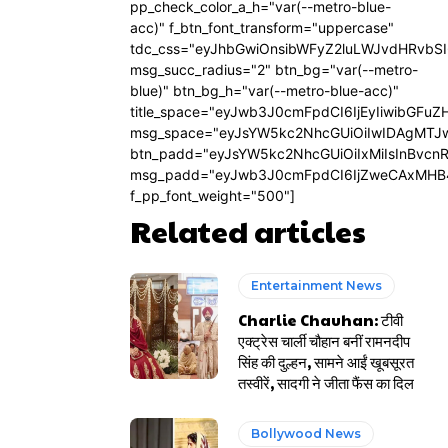
pp_check_color_a_h="var(--metro-blue-
acc)" f_btn_font_transform="uppercase"
tdc_css="eyJhbGwiOnsibWFyZ2luLWJvdHRvbS
msg_succ_radius="2" btn_bg="var(--metro-
blue)" btn_bg_h="var(--metro-blue-acc)"
title_space="eyJwb3J0cmFpdCI6IjEyIiwibGFuZ
msg_space="eyJsYW5kc2NhcGUiOiIwIDAgMTJ
btn_padd="eyJsYW5kc2NhcGUiOiIxMiIsInBvcn
msg_padd="eyJwb3J0cmFpdCI6IjZweCAxMHB
f_pp_font_weight="500"]
Related articles
Entertainment News
Charlie Chauhan: टीवी
एक्ट्रेस चार्ली चौहान बनीं रामनदीप
सिंह की दुल्हन, सामने आईं खूबसूरत
तस्वीरें, सादगी ने जीता फैंस का दिल
Bollywood News