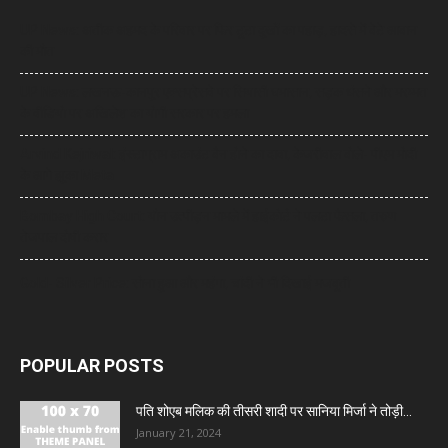
UP News: अतीक अहमद के परिवार पर फिर टूटा दुखों का पहाड़, हादसे में बेटे आबान
की मौत
UP News: लखनऊ-कानपुर एक्सप्रेसवे पर सियासी घमासान, सड़क धंसने और मरम्मत
के वीडियो पर अखिलेश का योगी सरकार पर हमला
Arvind Kejriwal: इंस्टाग्राम अकाउंट बैन होने का दावा, केजरीवाल बोले- पीएम मोदी
के आगे झुका Meta
Bombay High Court: यौन उत्पीड़न मामले में हाईकोर्ट ने पलटा फैसला, तरुण
तेजपाल दोषी करार
Gold- Silver Price: सोना हुआ और महंगा, चांदी ने भी दिखाई मजबूती
POPULAR POSTS
पति शोएब मलिक की तीसरी शादी पर सानिया मिर्जा ने तोड़ी...
January 21, 2024