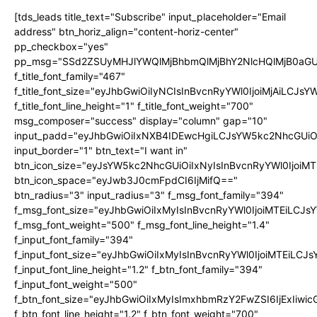
[tds_leads title_text="Subscribe" input_placeholder="Email
address" btn_horiz_align="content-horiz-center"
pp_checkbox="yes"
pp_msg="SSd2ZSUyMHJlYWQlMjBhbmQlMjBhY2NlcHQlMjB0aGU
f_title_font_family="467"
f_title_font_size="eyJhbGwiOiIyNCIsInBvcnRyYWl0IjoiMjAiLCJs
f_title_font_line_height="1" f_title_font_weight="700"
msg_composer="success" display="column" gap="10"
input_padd="eyJhbGwiOiIxNXB4IDEwcHgiLCJsYW5kc2NhcGUiO
input_border="1" btn_text="I want in"
btn_icon_size="eyJsYW5kc2NhcGUiOiIxNyIsInBvcnRyYWl0IjoiMT
btn_icon_space="eyJwb3J0cmFpdCI6IjMifQ=="
btn_radius="3" input_radius="3" f_msg_font_family="394"
f_msg_font_size="eyJhbGwiOiIxMyIsInBvcnRyYWl0IjoiMTEiLCJ
f_msg_font_weight="500" f_msg_font_line_height="1.4"
f_input_font_family="394"
f_input_font_size="eyJhbGwiOiIxMyIsInBvcnRyYWl0IjoiMTEiLC
f_input_font_line_height="1.2" f_btn_font_family="394"
f_input_font_weight="500"
f_btn_font_size="eyJhbGwiOiIxMyIsImxhbmRzY2FwZSI6IjExIiw
f_btn_font_line_height="1.2" f_btn_font_weight="700"