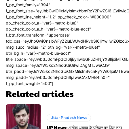
f_pp_font_family="394"
f_pp_font_size="eyJhbGwiOiIxMyIsImxhbmRzY2FwZSI6IjEyIiwi
f_pp_font_line_height="1.2" pp_check_color="#000000"
pp_check_color_a="var(--metro-blue)"
pp_check_color_a_h="var(--metro-blue-acc)"
f_btn_font_transform="uppercase"
tdc_css="eyJhbGwiOnsibWFyZ2luLWJvdHRvbSI6IjYwIiwiZGlz
msg_succ_radius="2" btn_bg="var(--metro-blue)"
btn_bg_h="var(--metro-blue-acc)"
title_space="eyJwb3J0cmFpdCI6IjEyIiwibGFuZHNjYXBlIjoiMTQi
msg_space="eyJsYW5kc2NhcGUiOiIwIDAgMTJweCJ9"
btn_padd="eyJsYW5kc2NhcGUiOiIxMiIsInBvcnRyYWl0IjoiMTBw
msg_padd="eyJwb3J0cmFpdCI6IjZweCAxMHB4In0="
f_pp_font_weight="500"]
Related articles
Uttar Pradesh News
UP News: अतीक अहमद के परिवार पर फिर टूटा