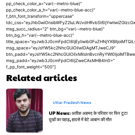
pp_check_color_a="var(--metro-blue)"
pp_check_color_a_h="var(--metro-blue-acc)"
f_btn_font_transform="uppercase"
tdc_css="eyJhbGwiOnsibWFyZ2luLWJvdHRvbSI6IjYwIiwiZGlz
msg_succ_radius="2" btn_bg="var(--metro-blue)"
btn_bg_h="var(--metro-blue-acc)"
title_space="eyJwb3J0cmFpdCI6IjEyIiwibGFuZHNjYXBlIjoiMTQi
msg_space="eyJsYW5kc2NhcGUiOiIwIDAgMTJweCJ9"
btn_padd="eyJsYW5kc2NhcGUiOiIxMiIsInBvcnRyYWl0IjoiMTBw
msg_padd="eyJwb3J0cmFpdCI6IjZweCAxMHB4In0="
f_pp_font_weight="500"]
Related articles
Uttar Pradesh News
UP News: अतीक अहमद के परिवार पर फिर टूटा
दुखों का पहाड़, हादसे में बेटे आबान की मौत