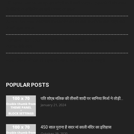
UP News: लखनऊ-कानपुर एक्सप्रेसवे पर सियासी घमासान, सड़क धंसने और मरम्मत
के वीडियो पर अखिलेश का योगी सरकार पर हमला
Arvind Kejriwal: इंस्टाग्राम अकाउंट बैन होने का दावा, केजरीवाल बोले- पीएम मोदी
के आगे झुका Meta
Bombay High Court: यौन उत्पीड़न मामले में हाईकोर्ट ने पलटा फैसला, तरुण
तेजपाल दोषी करार
Gold- Silver Price: सोना हुआ और महंगा, चांदी ने भी दिखाई मजबूती
POPULAR POSTS
पति शोएब मलिक की तीसरी शादी पर सानिया मिर्जा ने तोड़ी...
January 21, 2024
450 साल पुराना है सदर मां काली मंदिर का इतिहास
October 19, 2020