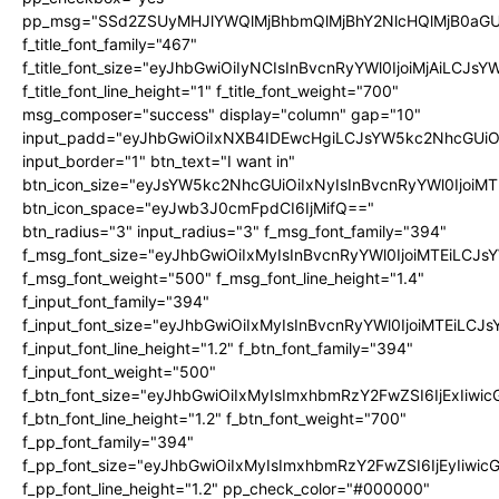
pp_msg="SSd2ZSUyMHJlYWQlMjBhbmQlMjBhY2NlcHQlMjB0aGU
f_title_font_family="467"
f_title_font_size="eyJhbGwiOiIyNCIsInBvcnRyYWl0IjoiMjAiLCJs
f_title_font_line_height="1" f_title_font_weight="700"
msg_composer="success" display="column" gap="10"
input_padd="eyJhbGwiOiIxNXB4IDEwcHgiLCJsYW5kc2NhcGUiO
input_border="1" btn_text="I want in"
btn_icon_size="eyJsYW5kc2NhcGUiOiIxNyIsInBvcnRyYWl0IjoiMT
btn_icon_space="eyJwb3J0cmFpdCI6IjMifQ=="
btn_radius="3" input_radius="3" f_msg_font_family="394"
f_msg_font_size="eyJhbGwiOiIxMyIsInBvcnRyYWl0IjoiMTEiLCJ
f_msg_font_weight="500" f_msg_font_line_height="1.4"
f_input_font_family="394"
f_input_font_size="eyJhbGwiOiIxMyIsInBvcnRyYWl0IjoiMTEiLC
f_input_font_line_height="1.2" f_btn_font_family="394"
f_input_font_weight="500"
f_btn_font_size="eyJhbGwiOiIxMyIsImxhbmRzY2FwZSI6IjExIiw
f_btn_font_line_height="1.2" f_btn_font_weight="700"
f_pp_font_family="394"
f_pp_font_size="eyJhbGwiOiIxMyIsImxhbmRzY2FwZSI6IjEyIiwi
f_pp_font_line_height="1.2" pp_check_color="#000000"