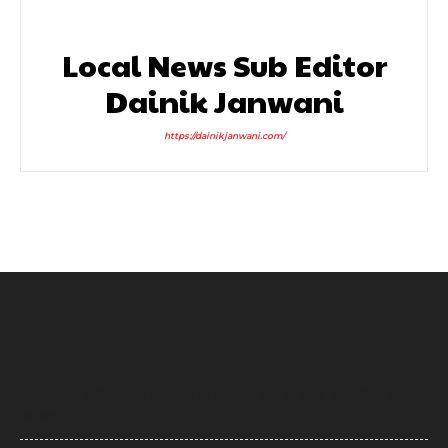
Local News Sub Editor
Dainik Janwani
https://dainikjanwani.com/
UP News: अतीक अहमद के परिवार पर फिर टूटा दुखों का पहाड़, हादसे में बेटे आबान
की मौत