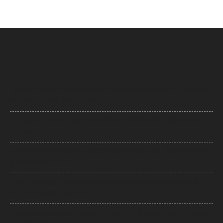
Charlie Chauhan: टीवी एक्ट्रेस चार्ली चौहान बनीं रामनदीप सिंह की दुल्हन, सामने
आईं खूबसूरत तस्वीरें, सादगी ने जीता फैंस का दिल
Ramayana: ‘रामायण’ भारत से पहले विदेशों में क्यों होगी रिलीज? नमित मल्होत्रा ने
बताई वजह
IIT दिल्ली के दीक्षांत समारोह में PM मोदी का छात्रों से संवाद, बोले- ‘मैं बाबा बागेश्वर नहीं
हूं, लेकिन महसूस कर सकता हूं’
Gold-Silver Rate: सोने-चांदी की कीमतों में जोरदार उछाल, एक हफ्ते में सोना ₹6,700
और चांदी ₹13 हजार से ज्यादा महंगी
Entertainment News: ‘लॉकअप 2’ से बाहर आते ही आकांक्षा चमोला ने खोला बड़ा