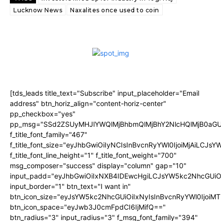
Lucknow News
Naxalites once used to coin
[tds_leads title_text="Subscribe" input_placeholder="Email
address" btn_horiz_align="content-horiz-center"
pp_checkbox="yes"
pp_msg="SSd2ZSUyMHJlYWQlMjBhbmQlMjBhY2NlcHQlMjB0aGU
f_title_font_family="467"
f_title_font_size="eyJhbGwiOiIyNCIsInBvcnRyYWl0IjoiMjAiLCJs
f_title_font_line_height="1" f_title_font_weight="700"
msg_composer="success" display="column" gap="10"
input_padd="eyJhbGwiOiIxNXB4IDEwcHgiLCJsYW5kc2NhcGUiO
input_border="1" btn_text="I want in"
btn_icon_size="eyJsYW5kc2NhcGUiOiIxNyIsInBvcnRyYWl0IjoiMT
btn_icon_space="eyJwb3J0cmFpdCI6IjMifQ=="
btn_radius="3" input_radius="3" f_msg_font_family="394"