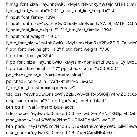
f_msg_font_size="eyJhbGwiOiIxMyIsInBvcnRyYWl0IjoiMTEiLCJ
f_msg_font_weight="500" f_msg_font_line_height="1.4"
f_input_font_family="394"
f_input_font_size="eyJhbGwiOiIxMyIsInBvcnRyYWl0IjoiMTEiLC
f_input_font_line_height="1.2" f_btn_font_family="394"
f_input_font_weight="500"
f_btn_font_size="eyJhbGwiOiIxMyIsImxhbmRzY2FwZSI6IjExIiw
f_btn_font_line_height="1.2" f_btn_font_weight="700"
f_pp_font_family="394"
f_pp_font_size="eyJhbGwiOiIxMyIsImxhbmRzY2FwZSI6IjEyIiwi
f_pp_font_line_height="1.2" pp_check_color="#000000"
pp_check_color_a="var(--metro-blue)"
pp_check_color_a_h="var(--metro-blue-acc)"
f_btn_font_transform="uppercase"
tdc_css="eyJhbGwiOnsibWFyZ2luLWJvdHRvbSI6IjYwIiwiZGlz
msg_succ_radius="2" btn_bg="var(--metro-blue)"
btn_bg_h="var(--metro-blue-acc)"
title_space="eyJwb3J0cmFpdCI6IjEyIiwibGFuZHNjYXBlIjoiMTQi
msg_space="eyJsYW5kc2NhcGUiOiIwIDAgMTJweCJ9"
btn_padd="eyJsYW5kc2NhcGUiOiIxMiIsInBvcnRyYWl0IjoiMTBw
msg_padd="eyJwb3J0cmFpdCI6IjZweCAxMHB4In0="