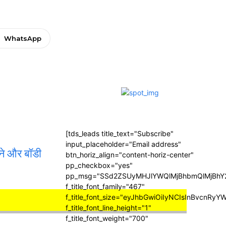
WhatsApp
[tds_leads title_text="Subscribe"
input_placeholder="Email address"
ाने और बॉडी
btn_horiz_align="content-horiz-center"
pp_checkbox="yes"
pp_msg="SSd2ZSUyMHJlYWQlMjBhbmQlMjBhY2
f_title_font_family="467"
f_title_font_size="eyJhbGwiOiIyNCIsInBvcnRyY
f_title_font_line_height="1"
f_title_font_weight="700"