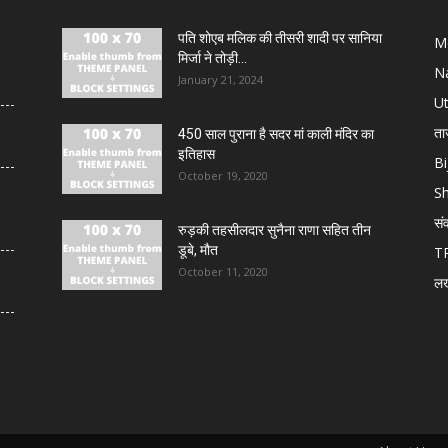
पति शोएब मलिक की तीसरी शादी पर सानिया
M
मिर्जा ने तोड़ी...
N
January 21, 2024
U
ता
450 साल पुराना है सदर मां काली मंदिर का
र
इतिहास
Bi
October 19, 2020
ायत
S
सं
रुड़की तहसीलदार सुनैना राणा सहित तीन
डूबे, मौत
T
ंत
October 11, 2020
ल