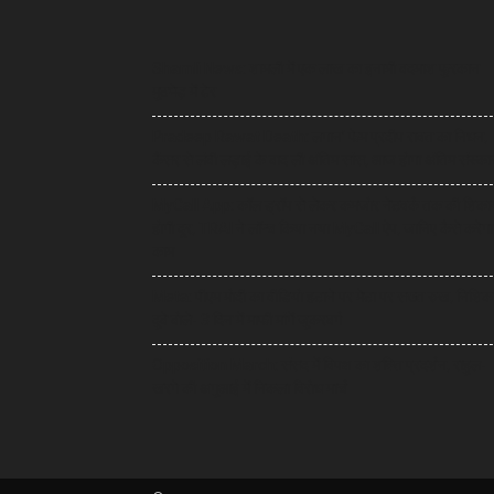
Shamli News: शामली में एक लाख का इनामी बदमाश फुरकान
मुठभेड़ में ढेर
Pradeep Rawat Death: लगान’ फेम प्रदीप रावत का निधन,
कैंसर से लंबी लड़ाई के बाद ली अंतिम सांस, आज होगा अंतिम संस्का
MyCall App: कॉल ड्रॉप से लेकर कमजोर नेटवर्क तक की शिक
होगी दूर, TRAI ने लॉन्च किया नया MyCall ऐप, जानिए कैसे करेगा
काम
Meta: पीएम मोदी का वीडियो हटाने पर मेटा पर सख्त रुख, निशिका
दुबे बोले- 3 दिन में माफी मांगें जुकरबर्ग
Opposition March: संसद में विपक्ष का शक्ति प्रदर्शन, राहुल-
खरगे की अगुआई में निकला विरोध मार्च