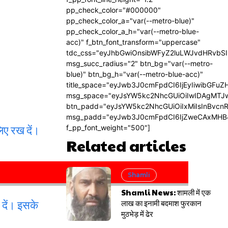
pp_check_color="#000000"
pp_check_color_a="var(--metro-blue)"
pp_check_color_a_h="var(--metro-blue-
acc)" f_btn_font_transform="uppercase"
tdc_css="eyJhbGwiOnsibWFyZ2luLWJvdHRvbS
msg_succ_radius="2" btn_bg="var(--metro-
blue)" btn_bg_h="var(--metro-blue-acc)"
title_space="eyJwb3J0cmFpdCI6IjEyIiwibGFuZ
msg_space="eyJsYW5kc2NhcGUiOiIwIDAgMTJ
btn_padd="eyJsYW5kc2NhcGUiOiIxMiIsInBvcn
msg_padd="eyJwb3J0cmFpdCI6IjZweCAxMHB
िए रख दें।
f_pp_font_weight="500"]
Related articles
Shamli
Shamli News: शामली में एक
 दें। इसके
लाख का इनामी बदमाश फुरकान
मुठभेड़ में ढेर