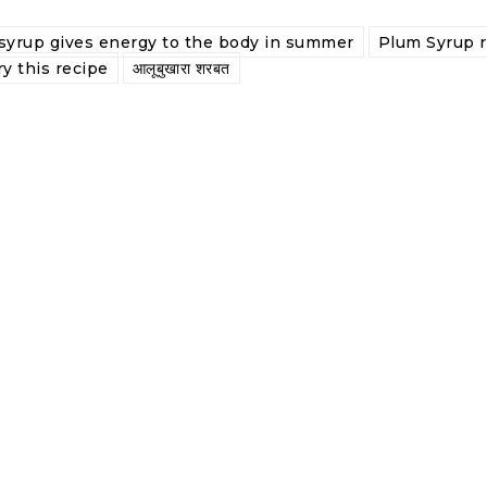
syrup gives energy to the body in summer
Plum Syrup 
ry this recipe
आलूबुखारा शरबत