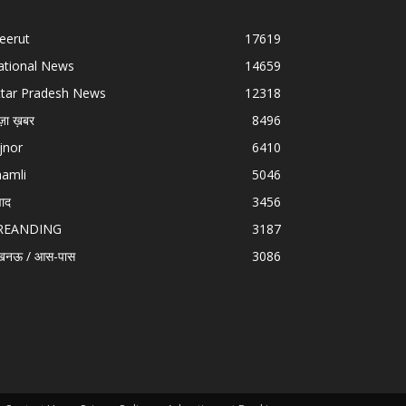
eerut
17619
ational News
14659
ttar Pradesh News
12318
ज़ा ख़बर
8496
jnor
6410
hamli
5046
वाद
3456
REANDING
3187
खनऊ / आस-पास
3086