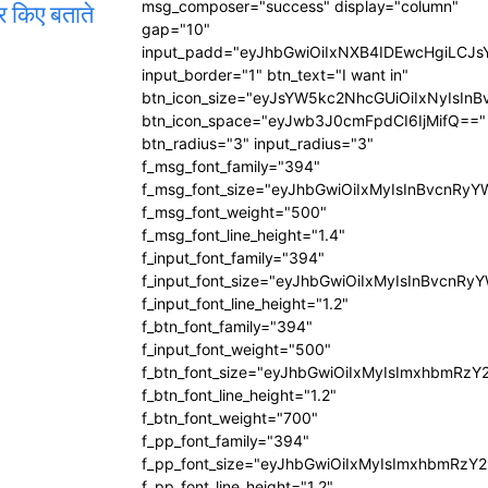
र किए बताते
msg_composer="success" display="column"
gap="10"
input_padd="eyJhbGwiOiIxNXB4IDEwcHgiLCJ
input_border="1" btn_text="I want in"
btn_icon_size="eyJsYW5kc2NhcGUiOiIxNyIsInB
btn_icon_space="eyJwb3J0cmFpdCI6IjMifQ=="
btn_radius="3" input_radius="3"
f_msg_font_family="394"
f_msg_font_size="eyJhbGwiOiIxMyIsInBvcnRyY
f_msg_font_weight="500"
f_msg_font_line_height="1.4"
f_input_font_family="394"
f_input_font_size="eyJhbGwiOiIxMyIsInBvcnRy
f_input_font_line_height="1.2"
f_btn_font_family="394"
f_input_font_weight="500"
f_btn_font_size="eyJhbGwiOiIxMyIsImxhbmRzY
f_btn_font_line_height="1.2"
f_btn_font_weight="700"
f_pp_font_family="394"
f_pp_font_size="eyJhbGwiOiIxMyIsImxhbmRzY2
f_pp_font_line_height="1.2"