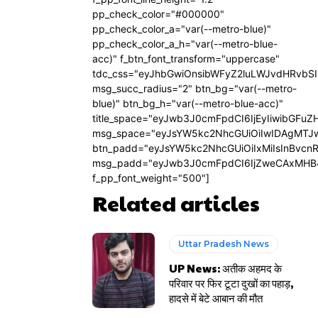
pp_check_color="#000000"
pp_check_color_a="var(--metro-blue)"
pp_check_color_a_h="var(--metro-blue-
acc)" f_btn_font_transform="uppercase"
tdc_css="eyJhbGwiOnsibWFyZ2luLWJvdHRvbS
msg_succ_radius="2" btn_bg="var(--metro-
blue)" btn_bg_h="var(--metro-blue-acc)"
title_space="eyJwb3J0cmFpdCI6IjEyIiwibGFuZ
msg_space="eyJsYW5kc2NhcGUiOiIwIDAgMTJ
btn_padd="eyJsYW5kc2NhcGUiOiIxMiIsInBvcn
msg_padd="eyJwb3J0cmFpdCI6IjZweCAxMHB
f_pp_font_weight="500"]
Related articles
Uttar Pradesh News
UP News: अतीक अहमद के
परिवार पर फिर टूटा दुखों का पहाड़,
हादसे में बेटे आबान की मौत