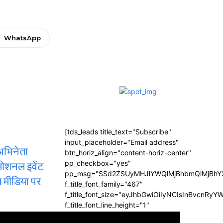
WhatsApp
[tds_leads title_text="Subscribe"
input_placeholder="Email address"
अभिनेता
btn_horiz_align="content-horiz-center"
रमोशनल इवेंट
pp_checkbox="yes"
pp_msg="SSd2ZSUyMHJlYWQlMjBhbmQlMjBhY2
ल मीडिया पर
f_title_font_family="467"
f_title_font_size="eyJhbGwiOiIyNCIsInBvcnRyY
f_title_font_line_height="1"
f_title_font_weight="700"