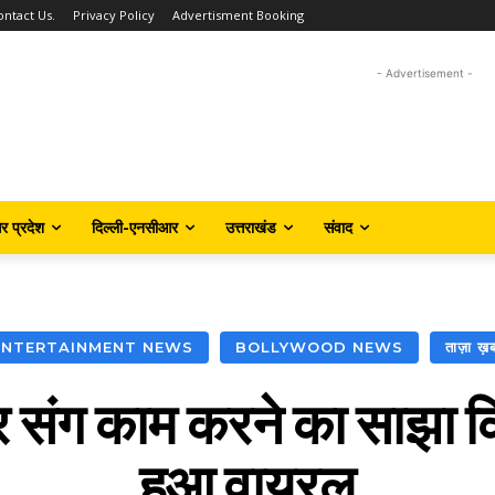
ontact Us.
Privacy Policy
Advertisment Booking
- Advertisement -
तर प्रदेश
दिल्ली-एनसीआर
उत्तराखंड
संवाद
ENTERTAINMENT NEWS
BOLLYWOOD NEWS
ताज़ा ख़
ेंद्र संग काम करने का साझा
हुआ वायरल