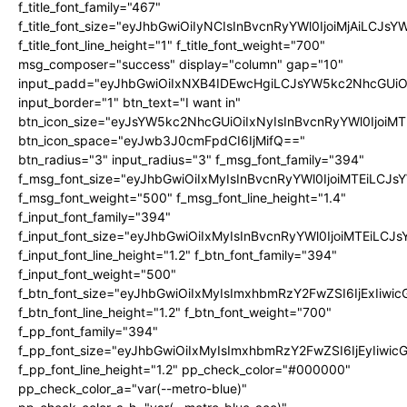
f_title_font_family="467"
f_title_font_size="eyJhbGwiOiIyNCIsInBvcnRyYWl0IjoiMjAiLCJs
f_title_font_line_height="1" f_title_font_weight="700"
msg_composer="success" display="column" gap="10"
input_padd="eyJhbGwiOiIxNXB4IDEwcHgiLCJsYW5kc2NhcGUiO
input_border="1" btn_text="I want in"
btn_icon_size="eyJsYW5kc2NhcGUiOiIxNyIsInBvcnRyYWl0IjoiMT
btn_icon_space="eyJwb3J0cmFpdCI6IjMifQ=="
btn_radius="3" input_radius="3" f_msg_font_family="394"
f_msg_font_size="eyJhbGwiOiIxMyIsInBvcnRyYWl0IjoiMTEiLCJ
f_msg_font_weight="500" f_msg_font_line_height="1.4"
f_input_font_family="394"
f_input_font_size="eyJhbGwiOiIxMyIsInBvcnRyYWl0IjoiMTEiLC
f_input_font_line_height="1.2" f_btn_font_family="394"
f_input_font_weight="500"
f_btn_font_size="eyJhbGwiOiIxMyIsImxhbmRzY2FwZSI6IjExIiw
f_btn_font_line_height="1.2" f_btn_font_weight="700"
f_pp_font_family="394"
f_pp_font_size="eyJhbGwiOiIxMyIsImxhbmRzY2FwZSI6IjEyIiwi
f_pp_font_line_height="1.2" pp_check_color="#000000"
pp_check_color_a="var(--metro-blue)"