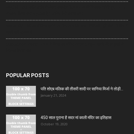
MyCall App: कॉल ड्रॉप से लेकर कमजोर नेटवर्क तक की शिकायत होगी दूर, TRAI
ने लॉन्च किया नया MyCall ऐप, जानिए कैसे करेगा काम
Meta: पीएम मोदी का वीडियो हटाने पर मेटा पर सख्त रुख, निशिकांत दुबे बोले- 3 दिन में
माफी मांगें जुकरबर्ग
Opposition March: संसद में विपक्ष का शक्ति प्रदर्शन, राहुल-खरगे की अगुआई में
निकला विरोध मार्च
POPULAR POSTS
पति शोएब मलिक की तीसरी शादी पर सानिया मिर्जा ने तोड़ी...
January 21, 2024
450 साल पुराना है सदर मां काली मंदिर का इतिहास
October 19, 2020