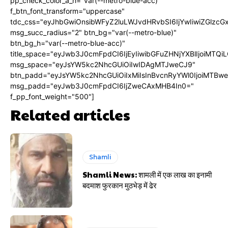
pp_check_color_a_h="var(--metro-blue-acc)"
f_btn_font_transform="uppercase"
tdc_css="eyJhbGwiOnsibWFyZ2luLWJvdHRvbSI6IjYwIiwiZGlz
msg_succ_radius="2" btn_bg="var(--metro-blue)"
btn_bg_h="var(--metro-blue-acc)"
title_space="eyJwb3J0cmFpdCI6IjEyIiwibGFuZHNjYXBlIjoiMTQi
msg_space="eyJsYW5kc2NhcGUiOiIwIDAgMTJweCJ9"
btn_padd="eyJsYW5kc2NhcGUiOiIxMiIsInBvcnRyYWl0IjoiMTBw
msg_padd="eyJwb3J0cmFpdCI6IjZweCAxMHB4In0="
f_pp_font_weight="500"]
Related articles
Shamli
Shamli News: शामली में एक लाख का इनामी
बदमाश फुरकान मुठभेड़ में ढेर