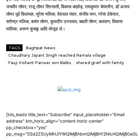
जयवीर तोमर, राजू तोमर सिरसली, विकास बाछोड़, रामकुमार चेयरमैन, डॉ अजय
तोमर पूर्व विधायक, सुरेश मलिक, वेदपाल पंवार, संजीव मान, नरेश ठेकेदार,
सतेन्द्र मलिक, बसंत तोमर, कुलदीप उज्जवल, बबली तोमर, बलवान, विकास
मालिक, अरूण कुक्कू आदि मोजूद थे।
TAGS
Baghpat News
Chaudhary Jayant Singh reached Ramala village
Fauji Vishant Panwar son Bablu
shared grief with family
[tds_leads title_text="Subscribe" input_placeholder="Email
address" btn_horiz_align="content-horiz-center"
pp_checkbox="yes"
pp_msg="SSd2ZSUyMHJlYWQlMjBhbmQlMjBhY2NlcHQlMjB0aGU