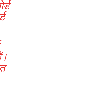
र्ड
्ड
ैं।
ात