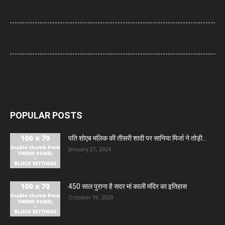
IIT दिल्ली के दीक्षांत समारोह में PM मोदी का छात्रों से संवाद, बोले- ‘मैं बाबा बागेश्वर नहीं
हूं, लेकिन महसूस कर सकता हूं’
Gold-Silver Rate: सोने-चांदी की कीमतों में जोरदार उछाल, एक हफ्ते में सोना ₹6,700
और चांदी ₹13 हजार से ज्यादा महंगी
Entertainment News: ‘लॉकअप 2’ से बाहर आते ही आकांक्षा चमोला ने खोला बड़ा
राज, बोलीं- परिवार है नाराज
POPULAR POSTS
पति शोएब मलिक की तीसरी शादी पर सानिया मिर्जा ने तोड़ी...
January 21, 2024
450 साल पुराना है सदर मां काली मंदिर का इतिहास
October 19, 2020