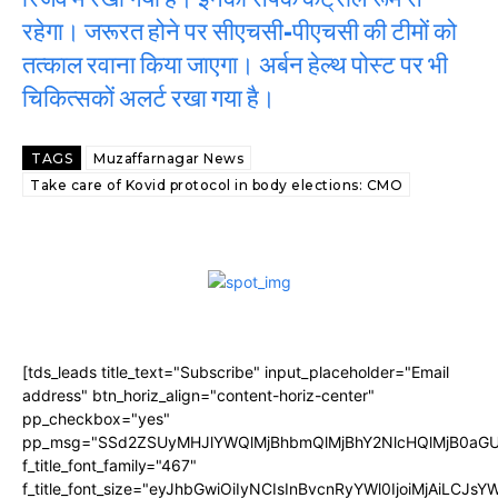
रहेगा। जरूरत होने पर सीएचसी-पीएचसी की टीमों को
तत्काल रवाना किया जाएगा। अर्बन हेल्थ पोस्ट पर भी
चिकित्सकों अलर्ट रखा गया है।
TAGS
Muzaffarnagar News
Take care of Kovid protocol in body elections: CMO
[tds_leads title_text="Subscribe" input_placeholder="Email
address" btn_horiz_align="content-horiz-center"
pp_checkbox="yes"
pp_msg="SSd2ZSUyMHJlYWQlMjBhbmQlMjBhY2NlcHQlMjB0aGU
f_title_font_family="467"
f_title_font_size="eyJhbGwiOiIyNCIsInBvcnRyYWl0IjoiMjAiLCJs