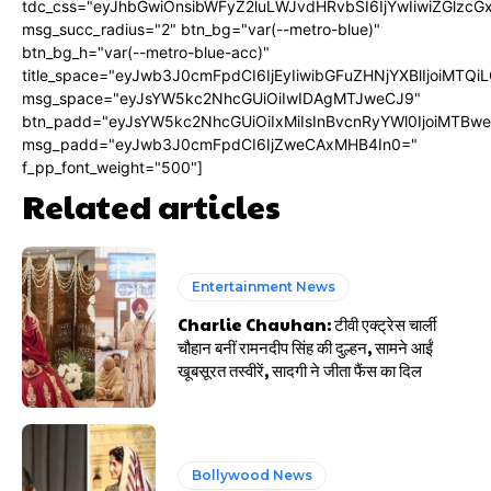
tdc_css="eyJhbGwiOnsibWFyZ2luLWJvdHRvbSI6IjYwIiwiZGlz
msg_succ_radius="2" btn_bg="var(--metro-blue)"
btn_bg_h="var(--metro-blue-acc)"
title_space="eyJwb3J0cmFpdCI6IjEyIiwibGFuZHNjYXBlIjoiMTQi
msg_space="eyJsYW5kc2NhcGUiOiIwIDAgMTJweCJ9"
btn_padd="eyJsYW5kc2NhcGUiOiIxMiIsInBvcnRyYWl0IjoiMTBw
msg_padd="eyJwb3J0cmFpdCI6IjZweCAxMHB4In0="
f_pp_font_weight="500"]
Related articles
Entertainment News
Charlie Chauhan: टीवी एक्ट्रेस चार्ली
चौहान बनीं रामनदीप सिंह की दुल्हन, सामने आईं
खूबसूरत तस्वीरें, सादगी ने जीता फैंस का दिल
Bollywood News