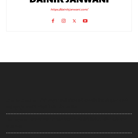
https://dainikjanwani.com/
Charlie Chauhan: टीवी एक्ट्रेस चार्ली चौहान बनीं रामनदीप सिंह की दुल्हन, सामने
आईं खूबसूरत तस्वीरें, सादगी ने जीता फैंस का दिल
Ramayana: ‘रामायण’ भारत से पहले विदेशों में क्यों होगी रिलीज? नमित मल्होत्रा ने
बताई वजह