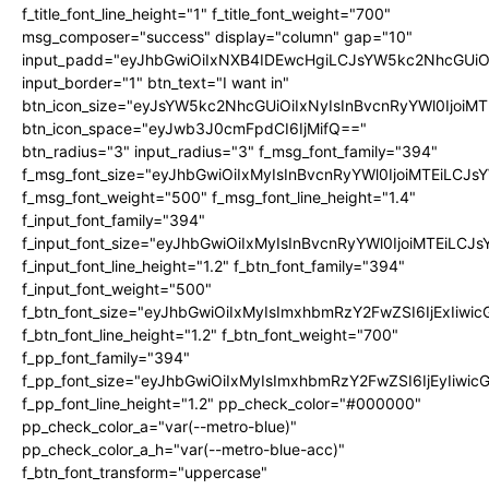
f_title_font_line_height="1" f_title_font_weight="700"
msg_composer="success" display="column" gap="10"
input_padd="eyJhbGwiOiIxNXB4IDEwcHgiLCJsYW5kc2NhcGUiO
input_border="1" btn_text="I want in"
btn_icon_size="eyJsYW5kc2NhcGUiOiIxNyIsInBvcnRyYWl0IjoiMT
btn_icon_space="eyJwb3J0cmFpdCI6IjMifQ=="
btn_radius="3" input_radius="3" f_msg_font_family="394"
f_msg_font_size="eyJhbGwiOiIxMyIsInBvcnRyYWl0IjoiMTEiLCJ
f_msg_font_weight="500" f_msg_font_line_height="1.4"
f_input_font_family="394"
f_input_font_size="eyJhbGwiOiIxMyIsInBvcnRyYWl0IjoiMTEiLC
f_input_font_line_height="1.2" f_btn_font_family="394"
f_input_font_weight="500"
f_btn_font_size="eyJhbGwiOiIxMyIsImxhbmRzY2FwZSI6IjExIiw
f_btn_font_line_height="1.2" f_btn_font_weight="700"
f_pp_font_family="394"
f_pp_font_size="eyJhbGwiOiIxMyIsImxhbmRzY2FwZSI6IjEyIiwi
f_pp_font_line_height="1.2" pp_check_color="#000000"
pp_check_color_a="var(--metro-blue)"
pp_check_color_a_h="var(--metro-blue-acc)"
f_btn_font_transform="uppercase"