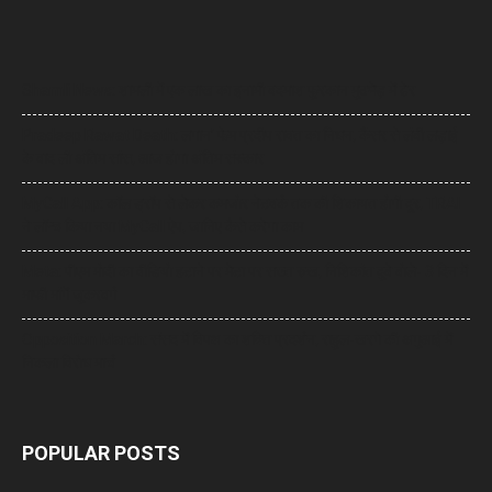
Shamli News: शामली में एक लाख का इनामी बदमाश फुरकान मुठभेड़ में ढेर
Pradeep Rawat Death: लगान’ फेम प्रदीप रावत का निधन, कैंसर से लंबी लड़ाई
के बाद ली अंतिम सांस, आज होगा अंतिम संस्कार
MyCall App: कॉल ड्रॉप से लेकर कमजोर नेटवर्क तक की शिकायत होगी दूर, TRAI
ने लॉन्च किया नया MyCall ऐप, जानिए कैसे करेगा काम
Meta: पीएम मोदी का वीडियो हटाने पर मेटा पर सख्त रुख, निशिकांत दुबे बोले- 3 दिन में
माफी मांगें जुकरबर्ग
Opposition March: संसद में विपक्ष का शक्ति प्रदर्शन, राहुल-खरगे की अगुआई में
निकला विरोध मार्च
POPULAR POSTS