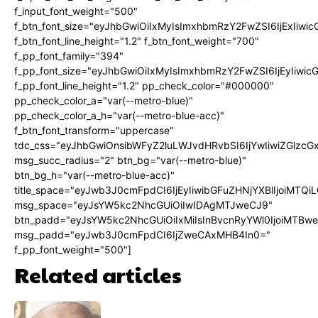
f_input_font_weight="500"
f_btn_font_size="eyJhbGwiOiIxMyIsImxhbmRzY2FwZSI6IjExIiw
f_btn_font_line_height="1.2" f_btn_font_weight="700"
f_pp_font_family="394"
f_pp_font_size="eyJhbGwiOiIxMyIsImxhbmRzY2FwZSI6IjEyIiwi
f_pp_font_line_height="1.2" pp_check_color="#000000"
pp_check_color_a="var(--metro-blue)"
pp_check_color_a_h="var(--metro-blue-acc)"
f_btn_font_transform="uppercase"
tdc_css="eyJhbGwiOnsibWFyZ2luLWJvdHRvbSI6IjYwIiwiZGlz
msg_succ_radius="2" btn_bg="var(--metro-blue)"
btn_bg_h="var(--metro-blue-acc)"
title_space="eyJwb3J0cmFpdCI6IjEyIiwibGFuZHNjYXBlIjoiMTQi
msg_space="eyJsYW5kc2NhcGUiOiIwIDAgMTJweCJ9"
btn_padd="eyJsYW5kc2NhcGUiOiIxMiIsInBvcnRyYWl0IjoiMTBw
msg_padd="eyJwb3J0cmFpdCI6IjZweCAxMHB4In0="
f_pp_font_weight="500"]
Related articles