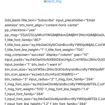
[tds_leads title_text="Subscribe" input_placeholder="Email
address" btn_horiz_align="content-horiz-center"
pp_checkbox="yes"
pp_msg="SSd2ZSUyMHJlYWQlMjBhbmQlMjBhY2NlcHQlMjB0aGU
f_title_font_family="467"
f_title_font_size="eyJhbGwiOiIyNCIsInBvcnRyYWl0IjoiMjAiLCJs
f_title_font_line_height="1" f_title_font_weight="700"
msg_composer="success" display="column" gap="10"
input_padd="eyJhbGwiOiIxNXB4IDEwcHgiLCJsYW5kc2NhcGUiO
input_border="1" btn_text="I want in"
btn_icon_size="eyJsYW5kc2NhcGUiOiIxNyIsInBvcnRyYWl0IjoiMT
btn_icon_space="eyJwb3J0cmFpdCI6IjMifQ=="
btn_radius="3" input_radius="3" f_msg_font_family="394"
f_msg_font_size="eyJhbGwiOiIxMyIsInBvcnRyYWl0IjoiMTEiLCJ
f_msg_font_weight="500" f_msg_font_line_height="1.4"
f_input_font_family="394"
f_input_font_size="eyJhbGwiOiIxMyIsInBvcnRyYWl0IjoiMTEiLC
f_input_font_line_height="1.2" f_btn_font_family="394"