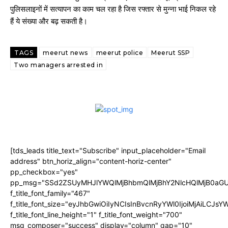
पुलिसलाइनों में सत्यापन का काम चल रहा है जिस रफ्तार से मुन्ना भाई निकल रहे
हैं ये संख्या और बढ़ सकती है।
TAGS
meerut news
meerut police
Meerut SSP
Two managers arrested in
[tds_leads title_text="Subscribe" input_placeholder="Email
address" btn_horiz_align="content-horiz-center"
pp_checkbox="yes"
pp_msg="SSd2ZSUyMHJlYWQlMjBhbmQlMjBhY2NlcHQlMjB0aGU
f_title_font_family="467"
f_title_font_size="eyJhbGwiOiIyNCIsInBvcnRyYWl0IjoiMjAiLCJs
f_title_font_line_height="1" f_title_font_weight="700"
msg_composer="success" display="column" gap="10"