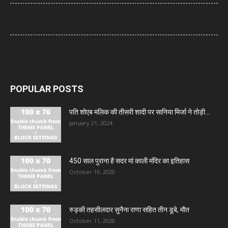
Bombay High Court: यौन उत्पीड़न मामले में हाईकोर्ट ने पलटा फैसला, तरुण
तेजपाल दोषी करार
Gold- Silver Price: सोना हुआ और महंगा, चांदी ने भी दिखाई मजबूती
POPULAR POSTS
पति शोएब मलिक की तीसरी शादी पर सानिया मिर्जा ने तोड़ी...
January 21, 2024
450 साल पुराना है सदर मां काली मंदिर का इतिहास
October 19, 2020
रुड़की तहसीलदार सुनैना राणा सहित तीन डूबे, मौत
October 11, 2020