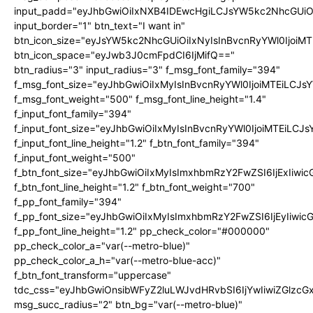
input_padd="eyJhbGwiOiIxNXB4IDEwcHgiLCJsYW5kc2NhcGUiO
input_border="1" btn_text="I want in"
btn_icon_size="eyJsYW5kc2NhcGUiOiIxNyIsInBvcnRyYWl0IjoiMT
btn_icon_space="eyJwb3J0cmFpdCI6IjMifQ=="
btn_radius="3" input_radius="3" f_msg_font_family="394"
f_msg_font_size="eyJhbGwiOiIxMyIsInBvcnRyYWl0IjoiMTEiLCJ
f_msg_font_weight="500" f_msg_font_line_height="1.4"
f_input_font_family="394"
f_input_font_size="eyJhbGwiOiIxMyIsInBvcnRyYWl0IjoiMTEiLC
f_input_font_line_height="1.2" f_btn_font_family="394"
f_input_font_weight="500"
f_btn_font_size="eyJhbGwiOiIxMyIsImxhbmRzY2FwZSI6IjExIiw
f_btn_font_line_height="1.2" f_btn_font_weight="700"
f_pp_font_family="394"
f_pp_font_size="eyJhbGwiOiIxMyIsImxhbmRzY2FwZSI6IjEyIiwi
f_pp_font_line_height="1.2" pp_check_color="#000000"
pp_check_color_a="var(--metro-blue)"
pp_check_color_a_h="var(--metro-blue-acc)"
f_btn_font_transform="uppercase"
tdc_css="eyJhbGwiOnsibWFyZ2luLWJvdHRvbSI6IjYwIiwiZGlz
msg_succ_radius="2" btn_bg="var(--metro-blue)"