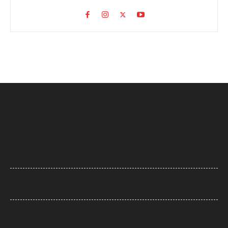
UP News: अतीक अहमद के परिवार पर फिर टूटा दुखों का पहाड़, हादसे में बेटे आबान
की मौत
UP News: लखनऊ-कानपुर एक्सप्रेसवे पर सियासी घमासान, सड़क धंसने और मरम्मत
के वीडियो पर अखिलेश का योगी सरकार पर हमला
Arvind Kejriwal: इंस्टाग्राम अकाउंट बैन होने का दावा, केजरीवाल बोले- पीएम मोदी
के आगे झुका Meta