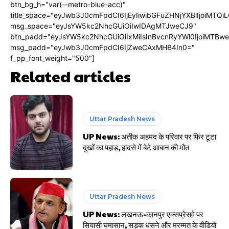
btn_bg_h="var(--metro-blue-acc)"
title_space="eyJwb3J0cmFpdCI6IjEyIiwibGFuZHNjYXBlIjoiMTQi
msg_space="eyJsYW5kc2NhcGUiOiIwIDAgMTJweCJ9"
btn_padd="eyJsYW5kc2NhcGUiOiIxMiIsInBvcnRyYWl0IjoiMTBw
msg_padd="eyJwb3J0cmFpdCI6IjZweCAxMHB4In0="
f_pp_font_weight="500"]
Related articles
Uttar Pradesh News
UP News: अतीक अहमद के परिवार पर फिर टूटा
दुखों का पहाड़, हादसे में बेटे आबान की मौत
Uttar Pradesh News
UP News: लखनऊ-कानपुर एक्सप्रेसवे पर
सियासी घमासान, सड़क धंसने और मरम्मत के वीडियो