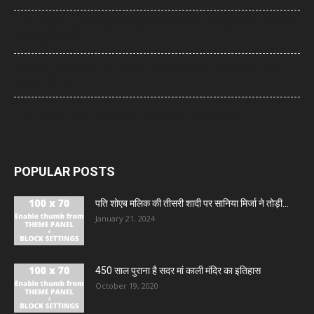
Arvind Kejriwal: इंस्टाग्राम अकाउंट बैन होने का दावा, केजरीवाल बोले- पीएम मोदी
के आगे झुका Meta
Bombay High Court: यौन उत्पीड़न मामले में हाईकोर्ट ने पलटा फैसला, तरुण
तेजपाल दोषी करार
Gold- Silver Price: सोना हुआ और महंगा, चांदी ने भी दिखाई मजबूती
POPULAR POSTS
पति शोएब मलिक की तीसरी शादी पर सानिया मिर्जा ने तोड़ी...
January 21, 2024
450 साल पुराना है सदर मां काली मंदिर का इतिहास
October 19, 2020