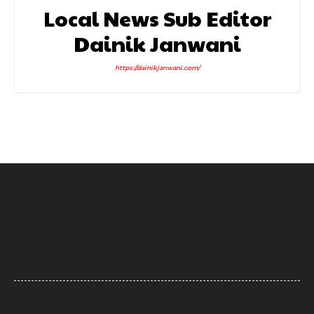
Local News Sub Editor
Dainik Janwani
https://dainikjanwani.com/
UP News: अतीक अहमद के परिवार पर फिर टूटा दुखों का पहाड़, हादसे में बेटे आबान
की मौत
UP News: लखनऊ-कानपुर एक्सप्रेसवे पर सियासी घमासान, सड़क धंसने और मरम्मत
के वीडियो पर अखिलेश का योगी सरकार पर हमला