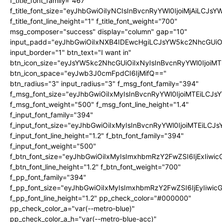
f_title_font_family="467"
f_title_font_size="eyJhbGwiOiIyNCIsInBvcnRyYWl0IjoiMjAiLCJs
f_title_font_line_height="1" f_title_font_weight="700"
msg_composer="success" display="column" gap="10"
input_padd="eyJhbGwiOiIxNXB4IDEwcHgiLCJsYW5kc2NhcGUiO
input_border="1" btn_text="I want in"
btn_icon_size="eyJsYW5kc2NhcGUiOiIxNyIsInBvcnRyYWl0IjoiMT
btn_icon_space="eyJwb3J0cmFpdCI6IjMifQ=="
btn_radius="3" input_radius="3" f_msg_font_family="394"
f_msg_font_size="eyJhbGwiOiIxMyIsInBvcnRyYWl0IjoiMTEiLCJ
f_msg_font_weight="500" f_msg_font_line_height="1.4"
f_input_font_family="394"
f_input_font_size="eyJhbGwiOiIxMyIsInBvcnRyYWl0IjoiMTEiLC
f_input_font_line_height="1.2" f_btn_font_family="394"
f_input_font_weight="500"
f_btn_font_size="eyJhbGwiOiIxMyIsImxhbmRzY2FwZSI6IjExIiw
f_btn_font_line_height="1.2" f_btn_font_weight="700"
f_pp_font_family="394"
f_pp_font_size="eyJhbGwiOiIxMyIsImxhbmRzY2FwZSI6IjEyIiwi
f_pp_font_line_height="1.2" pp_check_color="#000000"
pp_check_color_a="var(--metro-blue)"
pp_check_color_a_h="var(--metro-blue-acc)"