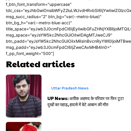
f_btn_font_transform="uppercase"
tdc_css="eyJhbGwiOnsibWFyZ2luLWJvdHRvbSI6IjYwIiwiZGlz
msg_succ_radius="2" btn_bg="var(--metro-blue)"
btn_bg_h="var(--metro-blue-acc)"
title_space="eyJwb3J0cmFpdCI6IjEyIiwibGFuZHNjYXBlIjoiMTQi
msg_space="eyJsYW5kc2NhcGUiOiIwIDAgMTJweCJ9"
btn_padd="eyJsYW5kc2NhcGUiOiIxMiIsInBvcnRyYWl0IjoiMTBw
msg_padd="eyJwb3J0cmFpdCI6IjZweCAxMHB4In0="
f_pp_font_weight="500"]
Related articles
Uttar Pradesh News
UP News: अतीक अहमद के परिवार पर फिर टूटा
दुखों का पहाड़, हादसे में बेटे आबान की मौत