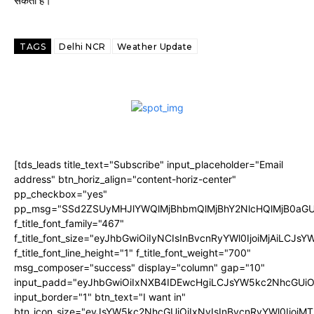
सकती है।
TAGS
Delhi NCR
Weather Update
[tds_leads title_text="Subscribe" input_placeholder="Email
address" btn_horiz_align="content-horiz-center"
pp_checkbox="yes"
pp_msg="SSd2ZSUyMHJlYWQlMjBhbmQlMjBhY2NlcHQlMjB0aGU
f_title_font_family="467"
f_title_font_size="eyJhbGwiOiIyNCIsInBvcnRyYWl0IjoiMjAiLCJs
f_title_font_line_height="1" f_title_font_weight="700"
msg_composer="success" display="column" gap="10"
input_padd="eyJhbGwiOiIxNXB4IDEwcHgiLCJsYW5kc2NhcGUiO
input_border="1" btn_text="I want in"
btn_icon_size="eyJsYW5kc2NhcGUiOiIxNyIsInBvcnRyYWl0IjoiMT