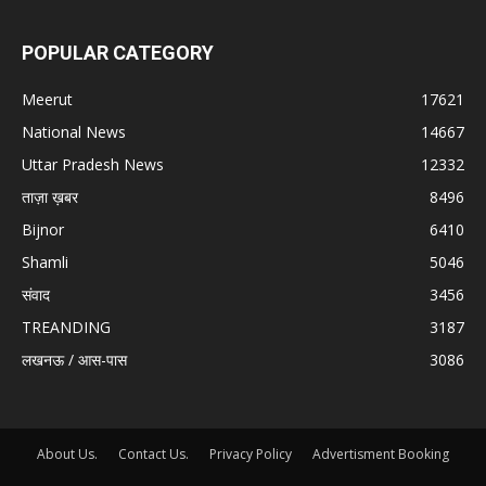
POPULAR CATEGORY
Meerut
17621
National News
14667
Uttar Pradesh News
12332
ताज़ा ख़बर
8496
Bijnor
6410
Shamli
5046
संवाद
3456
TREANDING
3187
लखनऊ / आस-पास
3086
About Us.
Contact Us.
Privacy Policy
Advertisment Booking