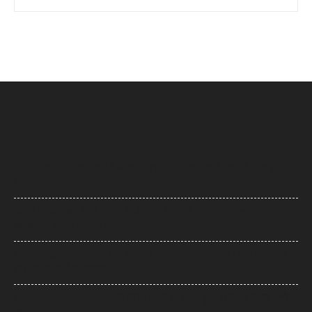
Delhi News: संसद परिसर में विपक्ष का प्रदर्शन, अमित शाह से सदन में जवाब देने की
मांग तेज
Delhi Weather: दिल्ली-NCR में बारिश का दौर जारी, 15 अगस्त तक राहत के
आसार, 11 अगस्त को यलो अलर्ट
Share Market Today: शेयर बाजार में हल्की तेजी, सेंसेक्स 177 अंक चढ़ा,फार्मा
और आईटी शेयरों में खरीदारी
Maharashta News: बारामती में फिर हादसे का शिकार हुआ प्रशिक्षण विमान, सभी