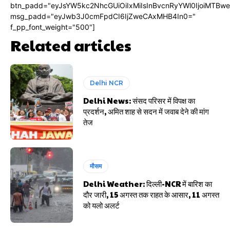
btn_padd="eyJsYW5kc2NhcGUiOiIxMiIsInBvcnRyYWl0IjoiMTBw
msg_padd="eyJwb3J0cmFpdCI6IjZweCAxMHB4In0="
f_pp_font_weight="500"]
Related articles
Delhi NCR
Delhi News: संसद परिसर में विपक्ष का
प्रदर्शन, अमित शाह से सदन में जवाब देने की मांग
तेज
मौसम
Delhi Weather: दिल्ली-NCR में बारिश का
दौर जारी, 15 अगस्त तक राहत के आसार, 11 अगस्त
को यलो अलर्ट