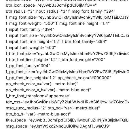
btn_icon_space="eyJwb3J0cmFpdCI6IjMifQ=="
btn_radius="3" input_radius="3" f_msg_font_family="394"
f_msg_font_size="eyJhbGwiOiIxMyIsInBvcnRyYWl0IjoiMTEiLCJ
f_msg_font_weight="500" f_msg_font_line_height="1.4"
f_input_font_family="394"
f_input_font_size="eyJhbGwiOiIxMyIsInBvcnRyYWl0IjoiMTEiLC
f_input_font_line_height="1.2" f_btn_font_family="394"
f_input_font_weight="500"
f_btn_font_size="eyJhbGwiOiIxMyIsImxhbmRzY2FwZSI6IjExIiw
f_btn_font_line_height="1.2" f_btn_font_weight="700"
f_pp_font_family="394"
f_pp_font_size="eyJhbGwiOiIxMyIsImxhbmRzY2FwZSI6IjEyIiwi
f_pp_font_line_height="1.2" pp_check_color="#000000"
pp_check_color_a="var(--metro-blue)"
pp_check_color_a_h="var(--metro-blue-acc)"
f_btn_font_transform="uppercase"
tdc_css="eyJhbGwiOnsibWFyZ2luLWJvdHRvbSI6IjYwIiwiZGlz
msg_succ_radius="2" btn_bg="var(--metro-blue)"
btn_bg_h="var(--metro-blue-acc)"
title_space="eyJwb3J0cmFpdCI6IjEyIiwibGFuZHNjYXBlIjoiMTQi
msg_space="eyJsYW5kc2NhcGUiOiIwIDAgMTJweCJ9"