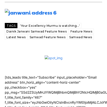
TAGS
'Your Excellency Murmu is watching...'
Dainik Janwani Samwad Feature News
Feature News
Latest News
Samwad Feature News
Samwad News
[tds_leads title_text="Subscribe" input_placeholder="Email
address" btn_horiz_align="content-horiz-center"
pp_checkbox="yes"
pp_msg="SSd2ZSUyMHJlYWQlMjBhbmQlMjBhY2NlcHQlMjB0aGU
f_title_font_family="467"
f_title_font_size="eyJhbGwiOiIyNCIsInBvcnRyYWl0IjoiMjAiLCJs