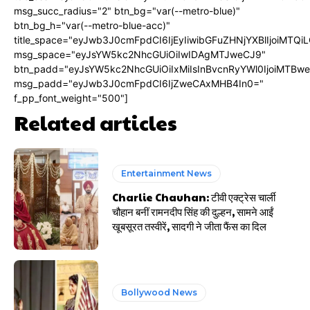
msg_succ_radius="2" btn_bg="var(--metro-blue)"
btn_bg_h="var(--metro-blue-acc)"
title_space="eyJwb3J0cmFpdCI6IjEyIiwibGFuZHNjYXBlIjoiMTQi
msg_space="eyJsYW5kc2NhcGUiOiIwIDAgMTJweCJ9"
btn_padd="eyJsYW5kc2NhcGUiOiIxMiIsInBvcnRyYWl0IjoiMTBw
msg_padd="eyJwb3J0cmFpdCI6IjZweCAxMHB4In0="
f_pp_font_weight="500"]
Related articles
Entertainment News
Charlie Chauhan: टीवी एक्ट्रेस चार्ली
चौहान बनीं रामनदीप सिंह की दुल्हन, सामने आईं
खूबसूरत तस्वीरें, सादगी ने जीता फैंस का दिल
Bollywood News