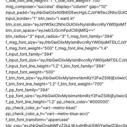
f_title_font_line_height="1" f_title_font_weight="700"
msg_composer="success" display="column" gap="10"
input_padd="eyJhbGwiOiIxNXB4IDEwcHgiLCJsYW5kc2NhcGUiO
input_border="1" btn_text="I want in"
btn_icon_size="eyJsYW5kc2NhcGUiOiIxNyIsInBvcnRyYWl0IjoiMT
btn_icon_space="eyJwb3J0cmFpdCI6IjMifQ=="
btn_radius="3" input_radius="3" f_msg_font_family="394"
f_msg_font_size="eyJhbGwiOiIxMyIsInBvcnRyYWl0IjoiMTEiLCJ
f_msg_font_weight="500" f_msg_font_line_height="1.4"
f_input_font_family="394"
f_input_font_size="eyJhbGwiOiIxMyIsInBvcnRyYWl0IjoiMTEiLC
f_input_font_line_height="1.2" f_btn_font_family="394"
f_input_font_weight="500"
f_btn_font_size="eyJhbGwiOiIxMyIsImxhbmRzY2FwZSI6IjExIiw
f_btn_font_line_height="1.2" f_btn_font_weight="700"
f_pp_font_family="394"
f_pp_font_size="eyJhbGwiOiIxMyIsImxhbmRzY2FwZSI6IjEyIiwi
f_pp_font_line_height="1.2" pp_check_color="#000000"
pp_check_color_a="var(--metro-blue)"
pp_check_color_a_h="var(--metro-blue-acc)"
f_btn_font_transform="uppercase"
tdc_css="eyJhbGwiOnsibWFyZ2luLWJvdHRvbSI6IjYwIiwiZGlz