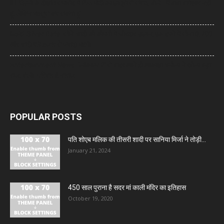
IIT दिल्ली के दीक्षांत समारोह में PM मोदी का छात्रों से संवाद, बोले- ‘मैं बाबा बागेश्वर नहीं
हूं, लेकिन महसूस कर सकता हूं’
Gold-Silver Rate: सोने-चांदी की कीमतों में जोरदार उछाल, एक हफ्ते में सोना ₹6,700
और चांदी ₹13 हजार से ज्यादा महंगी
Entertainment News: ‘लॉकअप 2’ से बाहर आते ही आकांक्षा चमोला ने खोला बड़ा
राज, बोलीं- परिवार है नाराज
POPULAR POSTS
पति शोएब मलिक की तीसरी शादी पर सानिया मिर्जा ने तोड़ी...
January 21, 2024
450 साल पुराना है सदर मां काली मंदिर का इतिहास
October 19, 2020