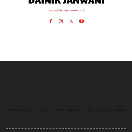
https://dainikjanwani.com/
Charlie Chauhan: टीवी एक्ट्रेस चार्ली चौहान बनीं रामनदीप सिंह की दुल्हन, सामने
आईं खूबसूरत तस्वीरें, सादगी ने जीता फैंस का दिल
Ramayana: ‘रामायण’ भारत से पहले विदेशों में क्यों होगी रिलीज? नमित मल्होत्रा ने
बताई वजह