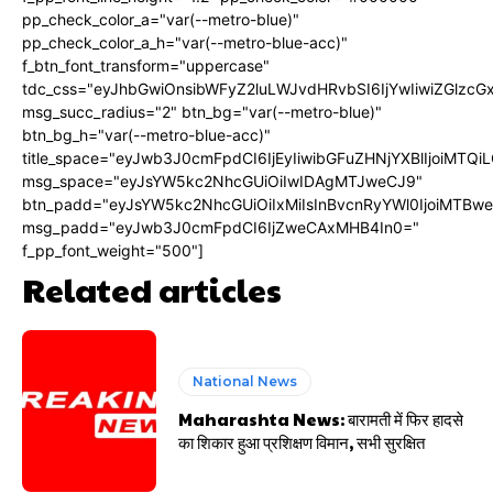
pp_check_color_a="var(--metro-blue)"
pp_check_color_a_h="var(--metro-blue-acc)"
f_btn_font_transform="uppercase"
tdc_css="eyJhbGwiOnsibWFyZ2luLWJvdHRvbSI6IjYwIiwiZGlz
msg_succ_radius="2" btn_bg="var(--metro-blue)"
btn_bg_h="var(--metro-blue-acc)"
title_space="eyJwb3J0cmFpdCI6IjEyIiwibGFuZHNjYXBlIjoiMTQi
msg_space="eyJsYW5kc2NhcGUiOiIwIDAgMTJweCJ9"
btn_padd="eyJsYW5kc2NhcGUiOiIxMiIsInBvcnRyYWl0IjoiMTBw
msg_padd="eyJwb3J0cmFpdCI6IjZweCAxMHB4In0="
f_pp_font_weight="500"]
Related articles
National News
Maharashta News: बारामती में फिर हादसे
का शिकार हुआ प्रशिक्षण विमान, सभी सुरक्षित