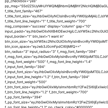
pp_checkbox="yes"
pp_msg="SSd2ZSUyMHJlYWQlMjBhbmQlMjBhY2NlcHQlMjB0aGU
f_title_font_family="467"
f_title_font_size="eyJhbGwiOiIyNCIsInBvcnRyYWl0IjoiMjAiLCJs
f_title_font_line_height="1" f_title_font_weight="700"
msg_composer="success" display="column" gap="10"
input_padd="eyJhbGwiOiIxNXB4IDEwcHgiLCJsYW5kc2NhcGUiO
input_border="1" btn_text="I want in"
btn_icon_size="eyJsYW5kc2NhcGUiOiIxNyIsInBvcnRyYWl0IjoiMT
btn_icon_space="eyJwb3J0cmFpdCI6IjMifQ=="
btn_radius="3" input_radius="3" f_msg_font_family="394"
f_msg_font_size="eyJhbGwiOiIxMyIsInBvcnRyYWl0IjoiMTEiLCJ
f_msg_font_weight="500" f_msg_font_line_height="1.4"
f_input_font_family="394"
f_input_font_size="eyJhbGwiOiIxMyIsInBvcnRyYWl0IjoiMTEiLC
f_input_font_line_height="1.2" f_btn_font_family="394"
f_input_font_weight="500"
f_btn_font_size="eyJhbGwiOiIxMyIsImxhbmRzY2FwZSI6IjExIiw
f_btn_font_line_height="1.2" f_btn_font_weight="700"
f_pp_font_family="394"
f_pp_font_size="eyJhbGwiOiIxMyIsImxhbmRzY2FwZSI6IjEyIiwi
f_pp_font_line_height="1.2" pp_check_color="#000000"