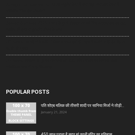
AI Flight Turbulence: AI-2379 टर्बुलेंस केस में नया मोड़, क्या डोप टेस्ट में
पॉजिटिव मिला एक पायलट?
Sawan Somwar 2026: सावन के दूसरे सोमवार पर करें शिव रुद्राष्टकम का पाठ,
महादेव की कृपा से दूर होंगे जीवन के कष्ट
UP News: ‘आ रहे भगवाधारी…’ पोस्ट वायरल होते ही मथुरा में अलर्ट, शाही ईदगाह पर
बढ़ाई गई सुरक्षा
UP News: आरक्षण के मुद्दे पर मायावती का RSS और सरकार पर निशाना, कहा-
सामाजिक न्याय से न हो खिलवाड़
POPULAR POSTS
पति शोएब मलिक की तीसरी शादी पर सानिया मिर्जा ने तोड़ी...
January 21, 2024
450 साल पुराना है सदर मां काली मंदिर का इतिहास