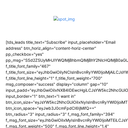
[tds_leads title_text="Subscribe" input_placeholder="Email
address" btn_horiz_align="content-horiz-center"
pp_checkbox="yes"
pp_msg="SSd2ZSUyMHJlYWQlMjBhbmQlMjBhY2NlcHQlMjB0aGU
f_title_font_family="467"
f_title_font_size="eyJhbGwiOiIyNCIsInBvcnRyYWl0IjoiMjAiLCJs
f_title_font_line_height="1" f_title_font_weight="700"
msg_composer="success" display="column" gap="10"
input_padd="eyJhbGwiOiIxNXB4IDEwcHgiLCJsYW5kc2NhcGUiO
input_border="1" btn_text="I want in"
btn_icon_size="eyJsYW5kc2NhcGUiOiIxNyIsInBvcnRyYWl0IjoiMT
btn_icon_space="eyJwb3J0cmFpdCI6IjMifQ=="
btn_radius="3" input_radius="3" f_msg_font_family="394"
f_msg_font_size="eyJhbGwiOiIxMyIsInBvcnRyYWl0IjoiMTEiLCJ
f_msg_font_weight="500" f_msg_font_line_height="1.4"