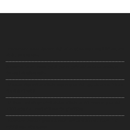
Uttarakhand News: देवप्रयाग-पौड़ी मार्ग पर दर्दनाक हादसा, खाई में गिरी कार, पांच
की मौत, एक बच्चा घायल
Supreme Court: नारायण साईं की सजा पर सुप्रीम कोर्ट का फैसला, उम्रकैद पर
रोक लगाने की याचिका खारिज
UP News: सीएम योगी का अखिलेश यादव पर हमला, बोले- ‘कुछ लोग उम्र बढ़ने के बाद
भी बच्चे ही बने रहते हैं’
UP: विज्ञापन खर्च और एक्सप्रेसवे को लेकर अखिलेश का योगी सरकार पर हमला, बोले-
7,000 करोड़ से बन सकती थीं विश्वस्तरीय यूनिवर्सिटियां
Jharkhand Protest: झारखंड के प्रदर्शनकारी छात्रों के समर्थन में उतरी CJP,
प्रतिनिधिमंडल करेगा मुलाकात