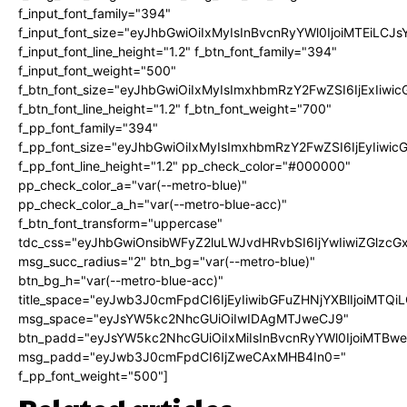
f_input_font_family="394"
f_input_font_size="eyJhbGwiOiIxMyIsInBvcnRyYWl0IjoiMTEiLC
f_input_font_line_height="1.2" f_btn_font_family="394"
f_input_font_weight="500"
f_btn_font_size="eyJhbGwiOiIxMyIsImxhbmRzY2FwZSI6IjExIiw
f_btn_font_line_height="1.2" f_btn_font_weight="700"
f_pp_font_family="394"
f_pp_font_size="eyJhbGwiOiIxMyIsImxhbmRzY2FwZSI6IjEyIiwi
f_pp_font_line_height="1.2" pp_check_color="#000000"
pp_check_color_a="var(--metro-blue)"
pp_check_color_a_h="var(--metro-blue-acc)"
f_btn_font_transform="uppercase"
tdc_css="eyJhbGwiOnsibWFyZ2luLWJvdHRvbSI6IjYwIiwiZGlz
msg_succ_radius="2" btn_bg="var(--metro-blue)"
btn_bg_h="var(--metro-blue-acc)"
title_space="eyJwb3J0cmFpdCI6IjEyIiwibGFuZHNjYXBlIjoiMTQi
msg_space="eyJsYW5kc2NhcGUiOiIwIDAgMTJweCJ9"
btn_padd="eyJsYW5kc2NhcGUiOiIxMiIsInBvcnRyYWl0IjoiMTBw
msg_padd="eyJwb3J0cmFpdCI6IjZweCAxMHB4In0="
f_pp_font_weight="500"]