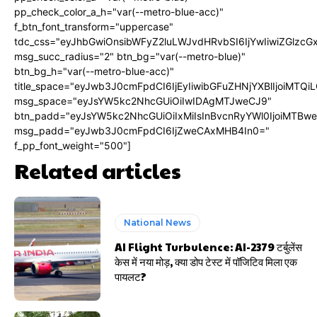
pp_check_color_a_h="var(--metro-blue-acc)"
f_btn_font_transform="uppercase"
tdc_css="eyJhbGwiOnsibWFyZ2luLWJvdHRvbSI6IjYwIiwiZGlz
msg_succ_radius="2" btn_bg="var(--metro-blue)"
btn_bg_h="var(--metro-blue-acc)"
title_space="eyJwb3J0cmFpdCI6IjEyIiwibGFuZHNjYXBlIjoiMTQi
msg_space="eyJsYW5kc2NhcGUiOiIwIDAgMTJweCJ9"
btn_padd="eyJsYW5kc2NhcGUiOiIxMiIsInBvcnRyYWl0IjoiMTBw
msg_padd="eyJwb3J0cmFpdCI6IjZweCAxMHB4In0="
f_pp_font_weight="500"]
Related articles
National News
AI Flight Turbulence: AI-2379 टर्बुलेंस
केस में नया मोड़, क्या डोप टेस्ट में पॉजिटिव मिला एक
पायलट?