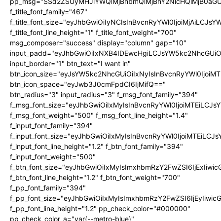
pp_msg="SSd2ZSUyMHJlYWQlMjBhbmQlMjBhY2NlcHQlMjB0aGU
f_title_font_family="467"
f_title_font_size="eyJhbGwiOiIyNCIsInBvcnRyYWl0IjoiMjAiLCJs
f_title_font_line_height="1" f_title_font_weight="700"
msg_composer="success" display="column" gap="10"
input_padd="eyJhbGwiOiIxNXB4IDEwcHgiLCJsYW5kc2NhcGUiO
input_border="1" btn_text="I want in"
btn_icon_size="eyJsYW5kc2NhcGUiOiIxNyIsInBvcnRyYWl0IjoiMT
btn_icon_space="eyJwb3J0cmFpdCI6IjMifQ=="
btn_radius="3" input_radius="3" f_msg_font_family="394"
f_msg_font_size="eyJhbGwiOiIxMyIsInBvcnRyYWl0IjoiMTEiLCJ
f_msg_font_weight="500" f_msg_font_line_height="1.4"
f_input_font_family="394"
f_input_font_size="eyJhbGwiOiIxMyIsInBvcnRyYWl0IjoiMTEiLC
f_input_font_line_height="1.2" f_btn_font_family="394"
f_input_font_weight="500"
f_btn_font_size="eyJhbGwiOiIxMyIsImxhbmRzY2FwZSI6IjExIiw
f_btn_font_line_height="1.2" f_btn_font_weight="700"
f_pp_font_family="394"
f_pp_font_size="eyJhbGwiOiIxMyIsImxhbmRzY2FwZSI6IjEyIiwi
f_pp_font_line_height="1.2" pp_check_color="#000000"
pp_check_color_a="var(--metro-blue)"