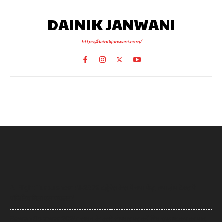
DAINIK JANWANI
https://dainikjanwani.com/
AI Flight Turbulence: AI-2379 टर्बुलेंस केस में नया मोड़, क्या डोप टेस्ट में
पॉजिटिव मिला एक पायलट?
Sawan Somwar 2026: सावन के दूसरे सोमवार पर करें शिव रुद्राष्टकम का पाठ,