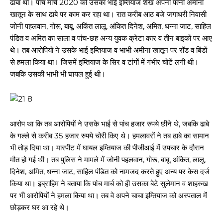
ढाबा था। पांच मार्च 2020 को उसका भाई इम्तियाज शेख अपनी पत्नी अमीना
खातून के साथ ढाबे पर काम कर रहा था। रात करीब आठ बजे जगाधरी निवासी
जोनी पहलवान, गोरू, बाबू, अकिंत लालू, अंकित दिनेश, अमित, धन्ना जाट, साहिल
पंडित व अमित का साला व पांच-छह अन्य युवक क्रेटा कार व तीन बाइकों पर आए
थे। तब आरोपियों ने उसके भाई इम्तियाज व भाभी अमीना खातून पर रॉड व बिंडों
से हमला किया था। जिसमें इम्तियाज के सिर व टांगों में गंभीर चोटें लगी थी।
जबकि उसकी भाभी भी घायल हुई थी।
आरोप था कि तब आरोपियों ने उसके भाई से पांच हजार रुपये छीने थे, जबकि ढाबे
के गल्ले से करीब 35 हजार रुपये चोरी किए थे। हमलावरों ने तब ढाबे का सामान
भी तोड़ दिया था। मारपीट में घायल इम्तियाज की पीजीआई में उपचार के दौरान
मौत हो गई थी। तब पुलिस ने मामले में जोनी पहलवान, गोरू, बाबू, अंकित, लालू,
दिनेश, अमित, धन्ना जाट, साहिल पंडित को नामजद करते हुए अन्य पर केस दर्ज
किया था। इब्राहिम ने बताया कि पांच मार्च को ही उसका बेटे सुलेमान व शाहरुख
पर भी आरोपियों ने हमला किया था। तब वे अपने चाचा इम्तियाज को अस्पताल में
छोड़कर घर आ रहे थे।