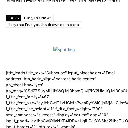
की जाएगी। फिलहाल नहरी विभाग को पानी कम करने के लिए बोल दिया गया है।
TAGS
Hariyana News
Haryana: Five youths drowned in canal
[tds_leads title_text="Subscribe" input_placeholder="Email
address" btn_horiz_align="content-horiz-center"
pp_checkbox="yes"
pp_msg="SSd2ZSUyMHJlYWQlMjBhbmQlMjBhY2NlcHQlMjB0aGU
f_title_font_family="467"
f_title_font_size="eyJhbGwiOiIyNCIsInBvcnRyYWl0IjoiMjAiLCJs
f_title_font_line_height="1" f_title_font_weight="700"
msg_composer="success" display="column" gap="10"
input_padd="eyJhbGwiOiIxNXB4IDEwcHgiLCJsYW5kc2NhcGUiO
input_border="1" btn_text="I want in"