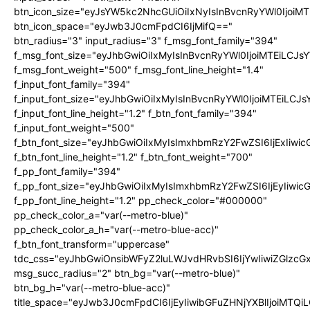
btn_icon_size="eyJsYW5kc2NhcGUiOiIxNyIsInBvcnRyYWl0IjoiMT
btn_icon_space="eyJwb3J0cmFpdCI6IjMifQ=="
btn_radius="3" input_radius="3" f_msg_font_family="394"
f_msg_font_size="eyJhbGwiOiIxMyIsInBvcnRyYWl0IjoiMTEiLCJ
f_msg_font_weight="500" f_msg_font_line_height="1.4"
f_input_font_family="394"
f_input_font_size="eyJhbGwiOiIxMyIsInBvcnRyYWl0IjoiMTEiLC
f_input_font_line_height="1.2" f_btn_font_family="394"
f_input_font_weight="500"
f_btn_font_size="eyJhbGwiOiIxMyIsImxhbmRzY2FwZSI6IjExIiw
f_btn_font_line_height="1.2" f_btn_font_weight="700"
f_pp_font_family="394"
f_pp_font_size="eyJhbGwiOiIxMyIsImxhbmRzY2FwZSI6IjEyIiwi
f_pp_font_line_height="1.2" pp_check_color="#000000"
pp_check_color_a="var(--metro-blue)"
pp_check_color_a_h="var(--metro-blue-acc)"
f_btn_font_transform="uppercase"
tdc_css="eyJhbGwiOnsibWFyZ2luLWJvdHRvbSI6IjYwIiwiZGlz
msg_succ_radius="2" btn_bg="var(--metro-blue)"
btn_bg_h="var(--metro-blue-acc)"
title_space="eyJwb3J0cmFpdCI6IjEyIiwibGFuZHNjYXBlIjoiMTQi