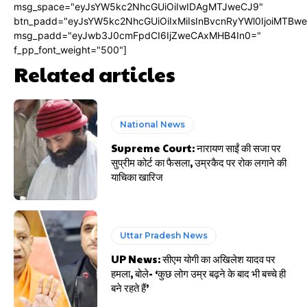
msg_space="eyJsYW5kc2NhcGUiOiIwIDAgMTJweCJ9"
btn_padd="eyJsYW5kc2NhcGUiOiIxMiIsInBvcnRyYWl0IjoiMTBw
msg_padd="eyJwb3J0cmFpdCI6IjZweCAxMHB4In0="
f_pp_font_weight="500"]
Related articles
National News
Supreme Court: नारायण साईं की सजा पर
सुप्रीम कोर्ट का फैसला, उम्रकैद पर रोक लगाने की
याचिका खारिज
Uttar Pradesh News
UP News: सीएम योगी का अखिलेश यादव पर
हमला, बोले- ‘कुछ लोग उम्र बढ़ने के बाद भी बच्चे ही
बने रहते हैं’