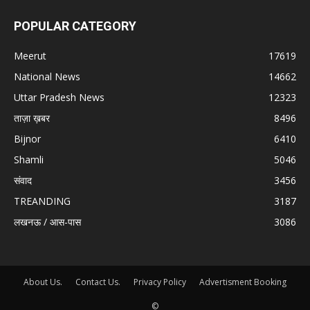
POPULAR CATEGORY
Meerut
17619
National News
14662
Uttar Pradesh News
12323
ताज़ा ख़बर
8496
Bijnor
6410
Shamli
5046
संवाद
3456
TREANDING
3187
लखनऊ / आस-पास
3086
About Us.
Contact Us.
Privacy Policy
Advertisment Booking
©