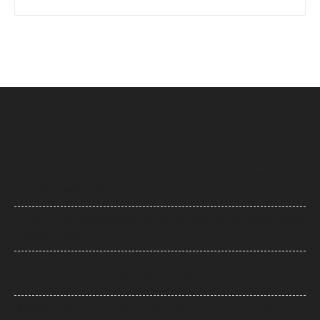
Supreme Court: नारायण साईं की सजा पर सुप्रीम कोर्ट का फैसला, उम्रकैद पर
रोक लगाने की याचिका खारिज
UP News: सीएम योगी का अखिलेश यादव पर हमला, बोले- ‘कुछ लोग उम्र बढ़ने के बाद
भी बच्चे ही बने रहते हैं’
UP: विज्ञापन खर्च और एक्सप्रेसवे को लेकर अखिलेश का योगी सरकार पर हमला, बोले-
7,000 करोड़ से बन सकती थीं विश्वस्तरीय यूनिवर्सिटियां
Jharkhand Protest: झारखंड के प्रदर्शनकारी छात्रों के समर्थन में उतरी CJP,