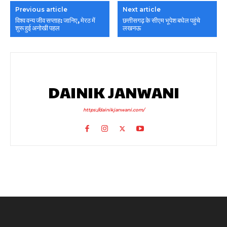
Previous article
Next article
विश्व वन्य जीव सप्ताह: जानिए, मेरठ में
छत्तीसगढ़ के सीएम भूपेश बघेल पहुंचे
शुरू हुई अनोखी पहल
लखनऊ
DAINIK JANWANI
https://dainikjanwani.com/