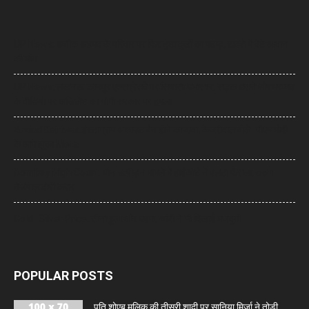
UP News: अतीक अहमद के परिवार पर फिर टूटा दुखों का पहाड़, हादसे में बेटे आबान
की मौत
UP News: लखनऊ-कानपुर एक्सप्रेसवे पर सियासी घमासान, सड़क धंसने और मरम्मत
के वीडियो पर अखिलेश का योगी सरकार पर हमला
Arvind Kejriwal: इंस्टाग्राम अकाउंट बैन होने का दावा, केजरीवाल बोले- पीएम मोदी
के आगे झुका Meta
Bombay High Court: यौन उत्पीड़न मामले में हाईकोर्ट ने पलटा फैसला, तरुण
तेजपाल दोषी करार
Gold- Silver Price: सोना हुआ और महंगा, चांदी ने भी दिखाई मजबूती
POPULAR POSTS
पति शोएब मलिक की तीसरी शादी पर सानिया मिर्जा ने तोड़ी...