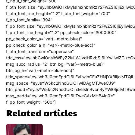
f_input_font_weight="500"
f_btn_font_size="eyJhbGwiOiIxMyIsImxhbmRzY2FwZSI6IjExIiw
f_btn_font_line_height="1.2" f_btn_font_weight="700"
f_pp_font_family="394"
f_pp_font_size="eyJhbGwiOiIxMyIsImxhbmRzY2FwZSI6IjEyIiwi
f_pp_font_line_height="1.2" pp_check_color="#000000"
pp_check_color_a="var(--metro-blue)"
pp_check_color_a_h="var(--metro-blue-acc)"
f_btn_font_transform="uppercase"
tdc_css="eyJhbGwiOnsibWFyZ2luLWJvdHRvbSI6IjYwIiwiZGlz
msg_succ_radius="2" btn_bg="var(--metro-blue)"
btn_bg_h="var(--metro-blue-acc)"
title_space="eyJwb3J0cmFpdCI6IjEyIiwibGFuZHNjYXBlIjoiMTQi
msg_space="eyJsYW5kc2NhcGUiOiIwIDAgMTJweCJ9"
btn_padd="eyJsYW5kc2NhcGUiOiIxMiIsInBvcnRyYWl0IjoiMTBw
msg_padd="eyJwb3J0cmFpdCI6IjZweCAxMHB4In0="
f_pp_font_weight="500"]
Related articles