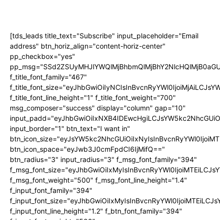
[tds_leads title_text="Subscribe" input_placeholder="Email
address" btn_horiz_align="content-horiz-center"
pp_checkbox="yes"
pp_msg="SSd2ZSUyMHJlYWQlMjBhbmQlMjBhY2NlcHQlMjB0aGU
f_title_font_family="467"
f_title_font_size="eyJhbGwiOiIyNCIsInBvcnRyYWl0IjoiMjAiLCJs
f_title_font_line_height="1" f_title_font_weight="700"
msg_composer="success" display="column" gap="10"
input_padd="eyJhbGwiOiIxNXB4IDEwcHgiLCJsYW5kc2NhcGUiO
input_border="1" btn_text="I want in"
btn_icon_size="eyJsYW5kc2NhcGUiOiIxNyIsInBvcnRyYWl0IjoiMT
btn_icon_space="eyJwb3J0cmFpdCI6IjMifQ=="
btn_radius="3" input_radius="3" f_msg_font_family="394"
f_msg_font_size="eyJhbGwiOiIxMyIsInBvcnRyYWl0IjoiMTEiLCJ
f_msg_font_weight="500" f_msg_font_line_height="1.4"
f_input_font_family="394"
f_input_font_size="eyJhbGwiOiIxMyIsInBvcnRyYWl0IjoiMTEiLC
f_input_font_line_height="1.2" f_btn_font_family="394"