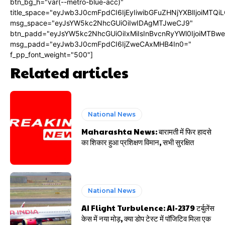
btn_bg_h="var(--metro-blue-acc)"
title_space="eyJwb3J0cmFpdCI6IjEyIiwibGFuZHNjYXBlIjoiMTQi
msg_space="eyJsYW5kc2NhcGUiOiIwIDAgMTJweCJ9"
btn_padd="eyJsYW5kc2NhcGUiOiIxMiIsInBvcnRyYWl0IjoiMTBw
msg_padd="eyJwb3J0cmFpdCI6IjZweCAxMHB4In0="
f_pp_font_weight="500"]
Related articles
National News
Maharashta News: बारामती में फिर हादसे
का शिकार हुआ प्रशिक्षण विमान, सभी सुरक्षित
National News
AI Flight Turbulence: AI-2379 टर्बुलेंस
केस में नया मोड़, क्या डोप टेस्ट में पॉजिटिव मिला एक