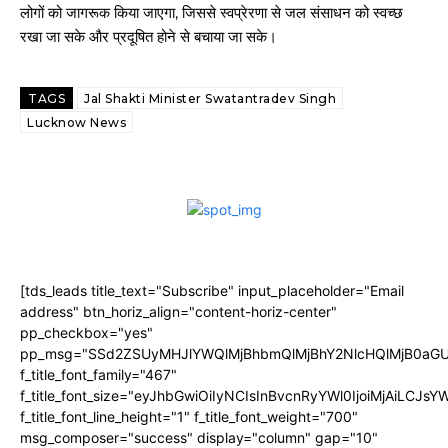
लोगों को जागरूक किया जाएगा, जिससे स्वप्रेरणा से जल संसाधन को स्वच्छ
रखा जा सके और प्रदूषित होने से बचाया जा सके।
TAGS
Jal Shakti Minister Swatantradev Singh
Lucknow News
[tds_leads title_text="Subscribe" input_placeholder="Email
address" btn_horiz_align="content-horiz-center"
pp_checkbox="yes"
pp_msg="SSd2ZSUyMHJlYWQlMjBhbmQlMjBhY2NlcHQlMjB0aGU
f_title_font_family="467"
f_title_font_size="eyJhbGwiOiIyNCIsInBvcnRyYWl0IjoiMjAiLCJs
f_title_font_line_height="1" f_title_font_weight="700"
msg_composer="success" display="column" gap="10"