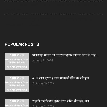
UP News: ‘आ रहे भगवाधारी…’ पोस्ट वायरल होते ही मथुरा में अलर्ट, शाही ईदगाह पर
बढ़ाई गई सुरक्षा
UP News: आरक्षण के मुद्दे पर मायावती का RSS और सरकार पर निशाना, कहा-
सामाजिक न्याय से न हो खिलवाड़
POPULAR POSTS
पति शोएब मलिक की तीसरी शादी पर सानिया मिर्जा ने तोड़ी...
January 21, 2024
450 साल पुराना है सदर मां काली मंदिर का इतिहास
October 19, 2020
रुड़की तहसीलदार सुनैना राणा सहित तीन डूबे, मौत
October 11, 2020