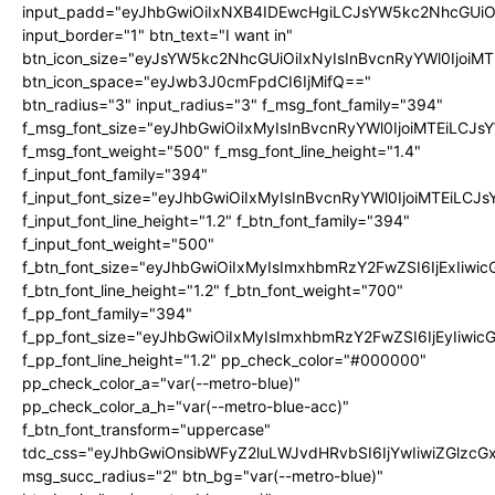
input_padd="eyJhbGwiOiIxNXB4IDEwcHgiLCJsYW5kc2NhcGUiO
input_border="1" btn_text="I want in"
btn_icon_size="eyJsYW5kc2NhcGUiOiIxNyIsInBvcnRyYWl0IjoiMT
btn_icon_space="eyJwb3J0cmFpdCI6IjMifQ=="
btn_radius="3" input_radius="3" f_msg_font_family="394"
f_msg_font_size="eyJhbGwiOiIxMyIsInBvcnRyYWl0IjoiMTEiLCJ
f_msg_font_weight="500" f_msg_font_line_height="1.4"
f_input_font_family="394"
f_input_font_size="eyJhbGwiOiIxMyIsInBvcnRyYWl0IjoiMTEiLC
f_input_font_line_height="1.2" f_btn_font_family="394"
f_input_font_weight="500"
f_btn_font_size="eyJhbGwiOiIxMyIsImxhbmRzY2FwZSI6IjExIiw
f_btn_font_line_height="1.2" f_btn_font_weight="700"
f_pp_font_family="394"
f_pp_font_size="eyJhbGwiOiIxMyIsImxhbmRzY2FwZSI6IjEyIiwi
f_pp_font_line_height="1.2" pp_check_color="#000000"
pp_check_color_a="var(--metro-blue)"
pp_check_color_a_h="var(--metro-blue-acc)"
f_btn_font_transform="uppercase"
tdc_css="eyJhbGwiOnsibWFyZ2luLWJvdHRvbSI6IjYwIiwiZGlz
msg_succ_radius="2" btn_bg="var(--metro-blue)"