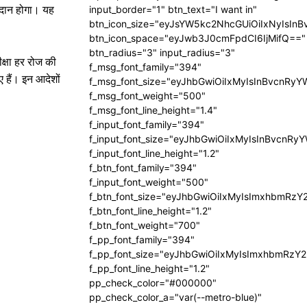
मतदान होगा। यह
input_border="1" btn_text="I want in"
btn_icon_size="eyJsYW5kc2NhcGUiOiIxNyIsInB
btn_icon_space="eyJwb3J0cmFpdCI6IjMifQ=="
btn_radius="3" input_radius="3"
ीक्षा हर रोज की
f_msg_font_family="394"
ए हैं। इन आदेशों
f_msg_font_size="eyJhbGwiOiIxMyIsInBvcnRyY
f_msg_font_weight="500"
f_msg_font_line_height="1.4"
f_input_font_family="394"
f_input_font_size="eyJhbGwiOiIxMyIsInBvcnRy
f_input_font_line_height="1.2"
f_btn_font_family="394"
f_input_font_weight="500"
f_btn_font_size="eyJhbGwiOiIxMyIsImxhbmRzY
f_btn_font_line_height="1.2"
f_btn_font_weight="700"
f_pp_font_family="394"
f_pp_font_size="eyJhbGwiOiIxMyIsImxhbmRzY2
f_pp_font_line_height="1.2"
pp_check_color="#000000"
pp_check_color_a="var(--metro-blue)"