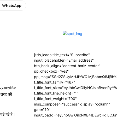
WhatsApp
[tds_leads title_text="Subscribe"
input_placeholder="Email address"
btn_horiz_align="content-horiz-center"
pp_checkbox="yes"
pp_msg="SSd2ZSUyMHJlYWQlMjBhbmQlMjBhY2
f_title_font_family="467"
ब प्रशासनिक
f_title_font_size="eyJhbGwiOiIyNCIsInBvcnRyY
f_title_font_line_height="1"
स तरह की
f_title_font_weight="700"
msg_composer="success" display="column"
gap="10"
लगाई गई है।
input_padd="eyJhbGwiOiIxNXB4IDEwcHgiLCJ