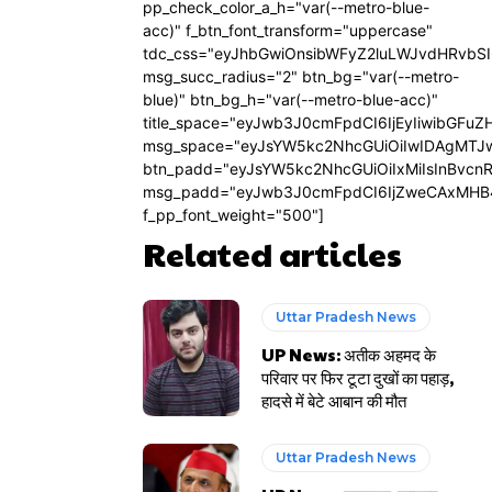
pp_check_color_a_h="var(--metro-blue-
acc)" f_btn_font_transform="uppercase"
tdc_css="eyJhbGwiOnsibWFyZ2luLWJvdHRvbS
msg_succ_radius="2" btn_bg="var(--metro-
blue)" btn_bg_h="var(--metro-blue-acc)"
title_space="eyJwb3J0cmFpdCI6IjEyIiwibGFuZ
msg_space="eyJsYW5kc2NhcGUiOiIwIDAgMTJ
btn_padd="eyJsYW5kc2NhcGUiOiIxMiIsInBvcn
msg_padd="eyJwb3J0cmFpdCI6IjZweCAxMHB
f_pp_font_weight="500"]
Related articles
Uttar Pradesh News
UP News: अतीक अहमद के
परिवार पर फिर टूटा दुखों का पहाड़,
हादसे में बेटे आबान की मौत
Uttar Pradesh News