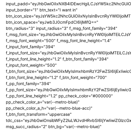
input_padd="eyJhbGwiOiIxNXB4IDEwcHgiLCJsYW5kc2NhcGUiO
input_border="1" btn_text="I want in"
btn_icon_size="eyJsYW5kc2NhcGUiOiIxNyIsInBvcnRyYWl0IjoiMT
btn_icon_space="eyJwb3J0cmFpdCI6IjMifQ=="
btn_radius="3" input_radius="3" f_msg_font_family="394"
f_msg_font_size="eyJhbGwiOiIxMyIsInBvcnRyYWl0IjoiMTEiLCJ
f_msg_font_weight="500" f_msg_font_line_height="1.4"
f_input_font_family="394"
f_input_font_size="eyJhbGwiOiIxMyIsInBvcnRyYWl0IjoiMTEiLC
f_input_font_line_height="1.2" f_btn_font_family="394"
f_input_font_weight="500"
f_btn_font_size="eyJhbGwiOiIxMyIsImxhbmRzY2FwZSI6IjExIiw
f_btn_font_line_height="1.2" f_btn_font_weight="700"
f_pp_font_family="394"
f_pp_font_size="eyJhbGwiOiIxMyIsImxhbmRzY2FwZSI6IjEyIiwi
f_pp_font_line_height="1.2" pp_check_color="#000000"
pp_check_color_a="var(--metro-blue)"
pp_check_color_a_h="var(--metro-blue-acc)"
f_btn_font_transform="uppercase"
tdc_css="eyJhbGwiOnsibWFyZ2luLWJvdHRvbSI6IjYwIiwiZGlz
msg_succ_radius="2" btn_bg="var(--metro-blue)"