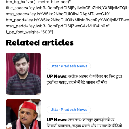
btn_bg_h="var(--metro-blue-acc)"
title_space="eyJwb3J0cmFpdCI6IjEyIiwibGFuZHNjYXBlIjoiMTQi
msg_space="eyJsYW5kc2NhcGUiOiIwIDAgMTJweCJ9"
btn_padd="eyJsYW5kc2NhcGUiOiIxMiIsInBvcnRyYWl0IjoiMTBw
msg_padd="eyJwb3J0cmFpdCI6IjZweCAxMHB4In0="
f_pp_font_weight="500"]
Related articles
Uttar Pradesh News
UP News: अतीक अहमद के परिवार पर फिर टूटा
दुखों का पहाड़, हादसे में बेटे आबान की मौत
Uttar Pradesh News
UP News: लखनऊ-कानपुर एक्सप्रेसवे पर
सियासी घमासान, सड़क धंसने और मरम्मत के वीडियो