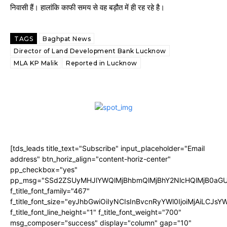
निवासी हैं। हालांकि काफी समय से वह बड़ौत में ही रह रहे है।
TAGS
Baghpat News
Director of Land Development Bank Lucknow
MLA KP Malik
Reported in Lucknow
[tds_leads title_text="Subscribe" input_placeholder="Email
address" btn_horiz_align="content-horiz-center"
pp_checkbox="yes"
pp_msg="SSd2ZSUyMHJlYWQlMjBhbmQlMjBhY2NlcHQlMjB0aGU
f_title_font_family="467"
f_title_font_size="eyJhbGwiOiIyNCIsInBvcnRyYWl0IjoiMjAiLCJs
f_title_font_line_height="1" f_title_font_weight="700"
msg_composer="success" display="column" gap="10"