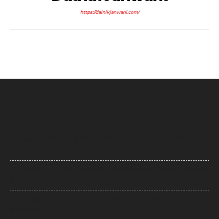
https://dainikjanwani.com/
UP News: अतीक अहमद के परिवार पर फिर टूटा दुखों का पहाड़, हादसे में बेटे आबान
की मौत
UP News: लखनऊ-कानपुर एक्सप्रेसवे पर सियासी घमासान, सड़क धंसने और मरम्मत
के वीडियो पर अखिलेश का योगी सरकार पर हमला
Arvind Kejriwal: इंस्टाग्राम अकाउंट बैन होने का दावा, केजरीवाल बोले- पीएम मोदी
के आगे झुका Meta