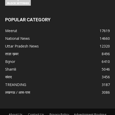
POPULAR CATEGORY
Meerut
17619
National News
14660
Uttar Pradesh News
12320
ताज़ा ख़बर
8496
Bijnor
6410
Shamli
5046
संवाद
3456
TREANDING
3187
लखनऊ / आस-पास
3086
About Us.
Contact Us.
Privacy Policy
Advertisment Booking