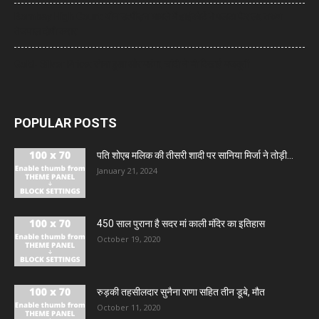
Bombay High Court: यौन उत्पीड़न मामले में हाईकोर्ट ने पलटा फैसला, तरुण
तेजपाल दोषी करार
Gold- Silver Price: सोना हुआ और महंगा, चांदी ने भी दिखाई मजबूती
POPULAR POSTS
पति शोएब मलिक की तीसरी शादी पर सानिया मिर्जा ने तोड़ी...
January 21, 2024
450 साल पुराना है सदर मां काली मंदिर का इतिहास
October 19, 2020
रुड़की तहसीलदार सुनैना राणा सहित तीन डूबे, मौत
October 11, 2020