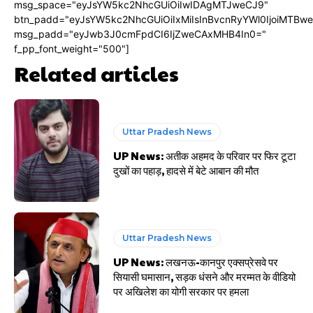
msg_space="eyJsYW5kc2NhcGUiOiIwIDAgMTJweCJ9"
btn_padd="eyJsYW5kc2NhcGUiOiIxMiIsInBvcnRyYWl0IjoiMTBw
msg_padd="eyJwb3J0cmFpdCI6IjZweCAxMHB4In0="
f_pp_font_weight="500"]
Related articles
Uttar Pradesh News
UP News: अतीक अहमद के परिवार पर फिर टूटा
दुखों का पहाड़, हादसे में बेटे आबान की मौत
Uttar Pradesh News
UP News: लखनऊ-कानपुर एक्सप्रेसवे पर
सियासी घमासान, सड़क धंसने और मरम्मत के वीडियो
पर अखिलेश का योगी सरकार पर हमला