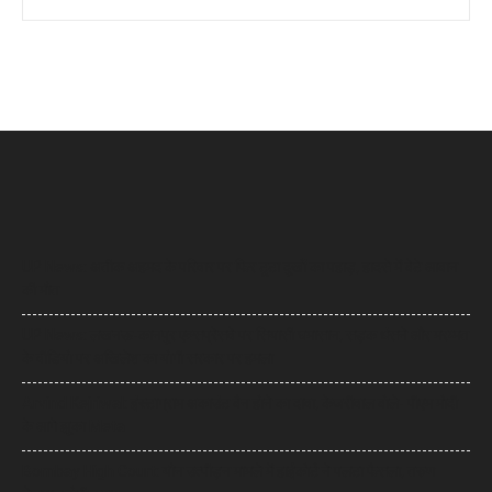
UP News: अतीक अहमद के परिवार पर फिर टूटा दुखों का पहाड़, हादसे में बेटे आबान
की मौत
UP News: लखनऊ-कानपुर एक्सप्रेसवे पर सियासी घमासान, सड़क धंसने और मरम्मत
के वीडियो पर अखिलेश का योगी सरकार पर हमला
Arvind Kejriwal: इंस्टाग्राम अकाउंट बैन होने का दावा, केजरीवाल बोले- पीएम मोदी
के आगे झुका Meta
Bombay High Court: यौन उत्पीड़न मामले में हाईकोर्ट ने पलटा फैसला, तरुण