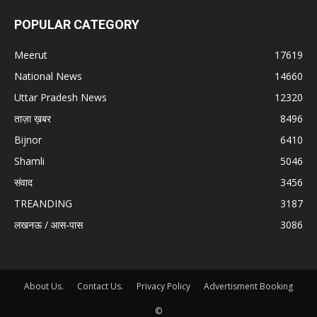
POPULAR CATEGORY
Meerut
17619
National News
14660
Uttar Pradesh News
12320
ताज़ा ख़बर
8496
Bijnor
6410
Shamli
5046
संवाद
3456
TREANDING
3187
लखनऊ / आस-पास
3086
About Us.
Contact Us.
Privacy Policy
Advertisment Booking
©