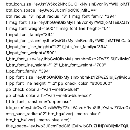
btn_icon_size="eyJsYW5kc2NhcGUiOiIxNyIsInBvcnRyYWl0IjoiMT
btn_icon_space="eyJwb3J0cmFpdCI6IjMifQ=="
btn_radius="3" input_radius="3" f_msg_font_family="394"
f_msg_font_size="eyJhbGwiOiIxMyIsInBvcnRyYWl0IjoiMTEiLCJ
f_msg_font_weight="500" f_msg_font_line_height="1.4"
f_input_font_family="394"
f_input_font_size="eyJhbGwiOiIxMyIsInBvcnRyYWl0IjoiMTEiLC
f_input_font_line_height="1.2" f_btn_font_family="394"
f_input_font_weight="500"
f_btn_font_size="eyJhbGwiOiIxMyIsImxhbmRzY2FwZSI6IjExIiw
f_btn_font_line_height="1.2" f_btn_font_weight="700"
f_pp_font_family="394"
f_pp_font_size="eyJhbGwiOiIxMyIsImxhbmRzY2FwZSI6IjEyIiwi
f_pp_font_line_height="1.2" pp_check_color="#000000"
pp_check_color_a="var(--metro-blue)"
pp_check_color_a_h="var(--metro-blue-acc)"
f_btn_font_transform="uppercase"
tdc_css="eyJhbGwiOnsibWFyZ2luLWJvdHRvbSI6IjYwIiwiZGlz
msg_succ_radius="2" btn_bg="var(--metro-blue)"
btn_bg_h="var(--metro-blue-acc)"
title_space="eyJwb3J0cmFpdCI6IjEyIiwibGFuZHNjYXBlIjoiMTQi