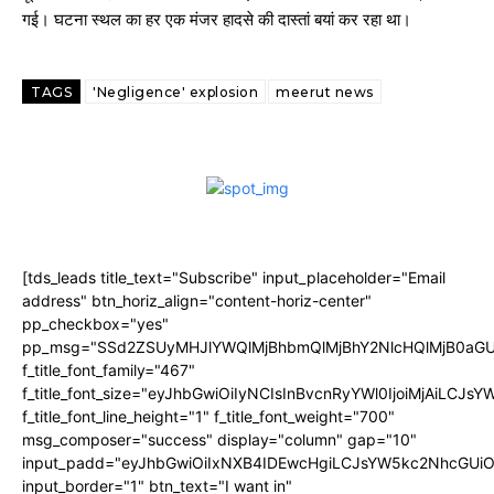
गई। घटना स्थल का हर एक मंजर हादसे की दास्तां बयां कर रहा था।
TAGS
'Negligence' explosion
meerut news
[tds_leads title_text="Subscribe" input_placeholder="Email
address" btn_horiz_align="content-horiz-center"
pp_checkbox="yes"
pp_msg="SSd2ZSUyMHJlYWQlMjBhbmQlMjBhY2NlcHQlMjB0aGU
f_title_font_family="467"
f_title_font_size="eyJhbGwiOiIyNCIsInBvcnRyYWl0IjoiMjAiLCJs
f_title_font_line_height="1" f_title_font_weight="700"
msg_composer="success" display="column" gap="10"
input_padd="eyJhbGwiOiIxNXB4IDEwcHgiLCJsYW5kc2NhcGUiO
input_border="1" btn_text="I want in"