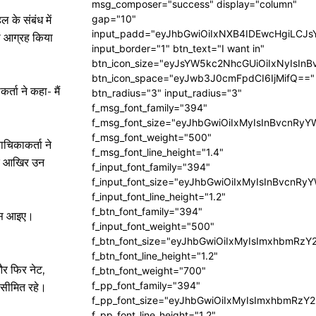
msg_composer="success" display="column"
gap="10"
 के संबंध में
input_padd="eyJhbGwiOiIxNXB4IDEwcHgiLCJ
ा आग्रह किया
input_border="1" btn_text="I want in"
btn_icon_size="eyJsYW5kc2NhcGUiOiIxNyIsInB
btn_icon_space="eyJwb3J0cmFpdCI6IjMifQ=="
्ता ने कहा- मैं
btn_radius="3" input_radius="3"
f_msg_font_family="394"
f_msg_font_size="eyJhbGwiOiIxMyIsInBvcnRyY
f_msg_font_weight="500"
ाचिकाकर्ता ने
f_msg_font_line_height="1.4"
 कि आखिर उन
f_input_font_family="394"
f_input_font_size="eyJhbGwiOiIxMyIsInBvcnRy
f_input_font_line_height="1.2"
f_btn_font_family="394"
पास आइए।
f_input_font_weight="500"
f_btn_font_size="eyJhbGwiOiIxMyIsImxhbmRzY
f_btn_font_line_height="1.2"
और फिर नेट,
f_btn_font_weight="700"
f_pp_font_family="394"
सीमित रहे।
f_pp_font_size="eyJhbGwiOiIxMyIsImxhbmRzY2
f_pp_font_line_height="1.2"