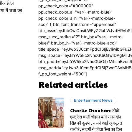
। पीआईएल
pp_check_color="#000000"
 में चर्चा का
pp_check_color_a="var(--metro-blue)"
pp_check_color_a_h="var(--metro-blue-
acc)" f_btn_font_transform="uppercase"
tdc_css="eyJhbGwiOnsibWFyZ2luLWJvdHRvbS
msg_succ_radius="2" btn_bg="var(--metro-
blue)" btn_bg_h="var(--metro-blue-acc)"
title_space="eyJwb3J0cmFpdCI6IjEyIiwibGFuZ
msg_space="eyJsYW5kc2NhcGUiOiIwIDAgMTJ
btn_padd="eyJsYW5kc2NhcGUiOiIxMiIsInBvcn
msg_padd="eyJwb3J0cmFpdCI6IjZweCAxMHB
f_pp_font_weight="500"]
Related articles
Entertainment News
Charlie Chauhan: टीवी
एक्ट्रेस चार्ली चौहान बनीं रामनदीप
सिंह की दुल्हन, सामने आईं खूबसूरत
तस्वीरें, सादगी ने जीता फैंस का दिल