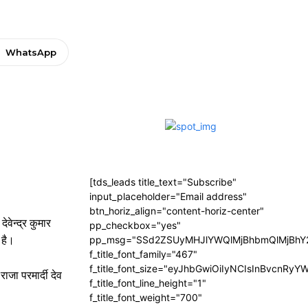
WhatsApp
[tds_leads title_text="Subscribe"
input_placeholder="Email address"
btn_horiz_align="content-horiz-center"
वेन्द्र कुमार
pp_checkbox="yes"
 है।
pp_msg="SSd2ZSUyMHJlYWQlMjBhbmQlMjBhY2
f_title_font_family="467"
f_title_font_size="eyJhbGwiOiIyNCIsInBvcnRyY
जा परमार्दी देव
f_title_font_line_height="1"
f_title_font_weight="700"