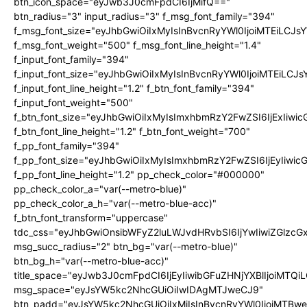
btn_icon_space="eyJwb3J0cmFpdCI6IjMifQ=="
btn_radius="3" input_radius="3" f_msg_font_family="394"
f_msg_font_size="eyJhbGwiOiIxMyIsInBvcnRyYWl0IjoiMTEiLCJ
f_msg_font_weight="500" f_msg_font_line_height="1.4"
f_input_font_family="394"
f_input_font_size="eyJhbGwiOiIxMyIsInBvcnRyYWl0IjoiMTEiLC
f_input_font_line_height="1.2" f_btn_font_family="394"
f_input_font_weight="500"
f_btn_font_size="eyJhbGwiOiIxMyIsImxhbmRzY2FwZSI6IjExIiw
f_btn_font_line_height="1.2" f_btn_font_weight="700"
f_pp_font_family="394"
f_pp_font_size="eyJhbGwiOiIxMyIsImxhbmRzY2FwZSI6IjEyIiwi
f_pp_font_line_height="1.2" pp_check_color="#000000"
pp_check_color_a="var(--metro-blue)"
pp_check_color_a_h="var(--metro-blue-acc)"
f_btn_font_transform="uppercase"
tdc_css="eyJhbGwiOnsibWFyZ2luLWJvdHRvbSI6IjYwIiwiZGlz
msg_succ_radius="2" btn_bg="var(--metro-blue)"
btn_bg_h="var(--metro-blue-acc)"
title_space="eyJwb3J0cmFpdCI6IjEyIiwibGFuZHNjYXBlIjoiMTQi
msg_space="eyJsYW5kc2NhcGUiOiIwIDAgMTJweCJ9"
btn_padd="eyJsYW5kc2NhcGUiOiIxMiIsInBvcnRyYWl0IjoiMTBw