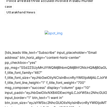
Police arrested three accused involved in Babu murder
case
Uttarakhand News
[tds_leads title_text="Subscribe" input_placeholder="Email
address" btn_horiz_align="content-horiz-center"
pp_checkbox="yes"
pp_msg="SSd2ZSUyMHJlYWQlMjBhbmQlMjBhY2NlcHQlMjB0aGU
f_title_font_family="467"
f_title_font_size="eyJhbGwiOiIyNCIsInBvcnRyYWl0IjoiMjAiLCJs
f_title_font_line_height="1" f_title_font_weight="700"
msg_composer="success" display="column" gap="10"
input_padd="eyJhbGwiOiIxNXB4IDEwcHgiLCJsYW5kc2NhcGUiO
input_border="1" btn_text="I want in"
btn_icon_size="eyJsYW5kc2NhcGUiOiIxNyIsInBvcnRyYWl0IjoiMT