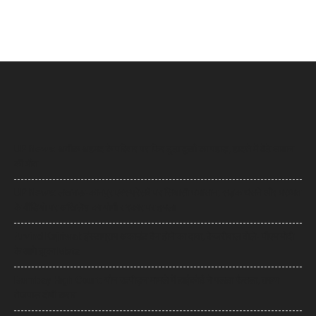
UP News: अतीक अहमद के परिवार पर फिर टूटा दुखों का पहाड़, हादसे में बेटे आबान
की मौत
UP News: लखनऊ-कानपुर एक्सप्रेसवे पर सियासी घमासान, सड़क धंसने और मरम्मत
के वीडियो पर अखिलेश का योगी सरकार पर हमला
Arvind Kejriwal: इंस्टाग्राम अकाउंट बैन होने का दावा, केजरीवाल बोले- पीएम मोदी
के आगे झुका Meta
Bombay High Court: यौन उत्पीड़न मामले में हाईकोर्ट ने पलटा फैसला, तरुण
तेजपाल दोषी करार