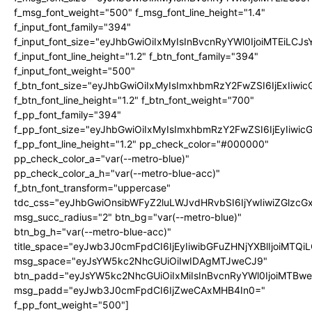
f_msg_font_weight="500" f_msg_font_line_height="1.4"
f_input_font_family="394"
f_input_font_size="eyJhbGwiOiIxMyIsInBvcnRyYWl0IjoiMTEiLC
f_input_font_line_height="1.2" f_btn_font_family="394"
f_input_font_weight="500"
f_btn_font_size="eyJhbGwiOiIxMyIsImxhbmRzY2FwZSI6IjExIiw
f_btn_font_line_height="1.2" f_btn_font_weight="700"
f_pp_font_family="394"
f_pp_font_size="eyJhbGwiOiIxMyIsImxhbmRzY2FwZSI6IjEyIiwi
f_pp_font_line_height="1.2" pp_check_color="#000000"
pp_check_color_a="var(--metro-blue)"
pp_check_color_a_h="var(--metro-blue-acc)"
f_btn_font_transform="uppercase"
tdc_css="eyJhbGwiOnsibWFyZ2luLWJvdHRvbSI6IjYwIiwiZGlz
msg_succ_radius="2" btn_bg="var(--metro-blue)"
btn_bg_h="var(--metro-blue-acc)"
title_space="eyJwb3J0cmFpdCI6IjEyIiwibGFuZHNjYXBlIjoiMTQi
msg_space="eyJsYW5kc2NhcGUiOiIwIDAgMTJweCJ9"
btn_padd="eyJsYW5kc2NhcGUiOiIxMiIsInBvcnRyYWl0IjoiMTBw
msg_padd="eyJwb3J0cmFpdCI6IjZweCAxMHB4In0="
f_pp_font_weight="500"]