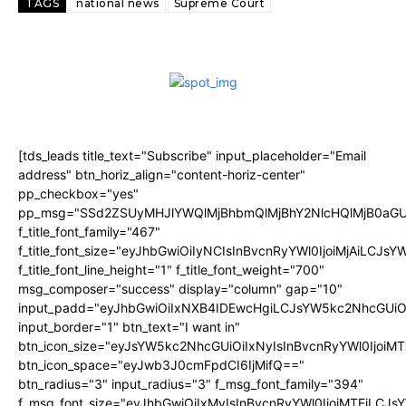
TAGS
national news
Supreme Court
[tds_leads title_text="Subscribe" input_placeholder="Email
address" btn_horiz_align="content-horiz-center"
pp_checkbox="yes"
pp_msg="SSd2ZSUyMHJlYWQlMjBhbmQlMjBhY2NlcHQlMjB0aGU
f_title_font_family="467"
f_title_font_size="eyJhbGwiOiIyNCIsInBvcnRyYWl0IjoiMjAiLCJs
f_title_font_line_height="1" f_title_font_weight="700"
msg_composer="success" display="column" gap="10"
input_padd="eyJhbGwiOiIxNXB4IDEwcHgiLCJsYW5kc2NhcGUiO
input_border="1" btn_text="I want in"
btn_icon_size="eyJsYW5kc2NhcGUiOiIxNyIsInBvcnRyYWl0IjoiMT
btn_icon_space="eyJwb3J0cmFpdCI6IjMifQ=="
btn_radius="3" input_radius="3" f_msg_font_family="394"
f_msg_font_size="eyJhbGwiOiIxMyIsInBvcnRyYWl0IjoiMTEiLCJ