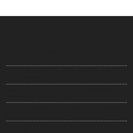
Maharashta News: बारामती में फिर हादसे का शिकार हुआ प्रशिक्षण विमान, सभी
सुरक्षित
AI Flight Turbulence: AI-2379 टर्बुलेंस केस में नया मोड़, क्या डोप टेस्ट में
पॉजिटिव मिला एक पायलट?
Sawan Somwar 2026: सावन के दूसरे सोमवार पर करें शिव रुद्राष्टकम का पाठ,
महादेव की कृपा से दूर होंगे जीवन के कष्ट
UP News: ‘आ रहे भगवाधारी…’ पोस्ट वायरल होते ही मथुरा में अलर्ट, शाही ईदगाह पर
बढ़ाई गई सुरक्षा
UP News: आरक्षण के मुद्दे पर मायावती का RSS और सरकार पर निशाना, कहा-
सामाजिक न्याय से न हो खिलवाड़