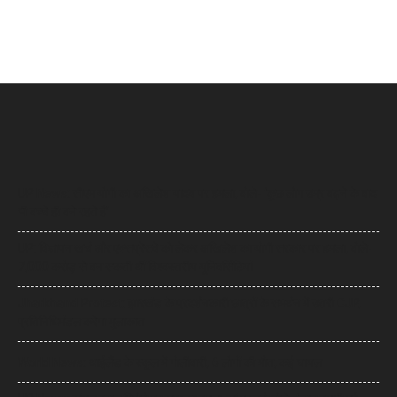
UP News: सीएम योगी का अखिलेश यादव पर हमला, बोले- ‘कुछ लोग उम्र बढ़ने के बाद
भी बच्चे ही बने रहते हैं’
UP: विज्ञापन खर्च और एक्सप्रेसवे को लेकर अखिलेश का योगी सरकार पर हमला, बोले-
7,000 करोड़ से बन सकती थीं विश्वस्तरीय यूनिवर्सिटियां
Jharkhand Protest: झारखंड के प्रदर्शनकारी छात्रों के समर्थन में उतरी CJP,
प्रतिनिधिमंडल करेगा मुलाकात
World News: थाईलैंड के स्कूल में गोलीबारी, 6 लोगों की मौत, कई घायल