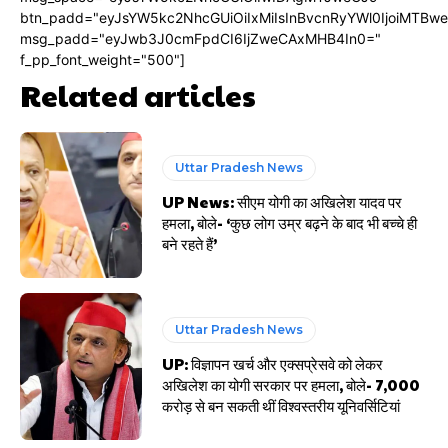
btn_padd="eyJsYW5kc2NhcGUiOiIxMiIsInBvcnRyYWl0IjoiMTBw
msg_padd="eyJwb3J0cmFpdCI6IjZweCAxMHB4In0="
f_pp_font_weight="500"]
Related articles
Uttar Pradesh News
UP News: सीएम योगी का अखिलेश यादव पर
हमला, बोले- ‘कुछ लोग उम्र बढ़ने के बाद भी बच्चे ही
बने रहते हैं’
Uttar Pradesh News
UP: विज्ञापन खर्च और एक्सप्रेसवे को लेकर
अखिलेश का योगी सरकार पर हमला, बोले- 7,000
करोड़ से बन सकती थीं विश्वस्तरीय यूनिवर्सिटियां