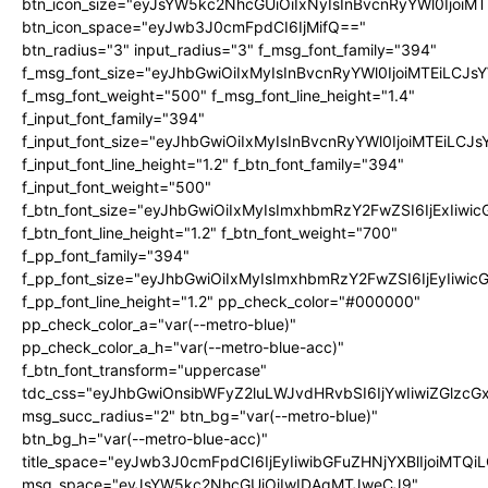
btn_icon_size="eyJsYW5kc2NhcGUiOiIxNyIsInBvcnRyYWl0IjoiMT
btn_icon_space="eyJwb3J0cmFpdCI6IjMifQ=="
btn_radius="3" input_radius="3" f_msg_font_family="394"
f_msg_font_size="eyJhbGwiOiIxMyIsInBvcnRyYWl0IjoiMTEiLCJ
f_msg_font_weight="500" f_msg_font_line_height="1.4"
f_input_font_family="394"
f_input_font_size="eyJhbGwiOiIxMyIsInBvcnRyYWl0IjoiMTEiLC
f_input_font_line_height="1.2" f_btn_font_family="394"
f_input_font_weight="500"
f_btn_font_size="eyJhbGwiOiIxMyIsImxhbmRzY2FwZSI6IjExIiw
f_btn_font_line_height="1.2" f_btn_font_weight="700"
f_pp_font_family="394"
f_pp_font_size="eyJhbGwiOiIxMyIsImxhbmRzY2FwZSI6IjEyIiwi
f_pp_font_line_height="1.2" pp_check_color="#000000"
pp_check_color_a="var(--metro-blue)"
pp_check_color_a_h="var(--metro-blue-acc)"
f_btn_font_transform="uppercase"
tdc_css="eyJhbGwiOnsibWFyZ2luLWJvdHRvbSI6IjYwIiwiZGlz
msg_succ_radius="2" btn_bg="var(--metro-blue)"
btn_bg_h="var(--metro-blue-acc)"
title_space="eyJwb3J0cmFpdCI6IjEyIiwibGFuZHNjYXBlIjoiMTQi
msg_space="eyJsYW5kc2NhcGUiOiIwIDAgMTJweCJ9"