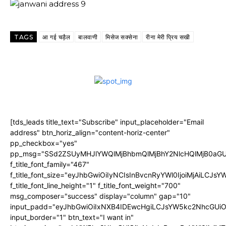
TAGS
आ गई चड़ैल
बालवाणी
मिसेज सक्सेना
रीना मेरी प्रिय सखी
[tds_leads title_text="Subscribe" input_placeholder="Email
address" btn_horiz_align="content-horiz-center"
pp_checkbox="yes"
pp_msg="SSd2ZSUyMHJlYWQlMjBhbmQlMjBhY2NlcHQlMjB0aGU
f_title_font_family="467"
f_title_font_size="eyJhbGwiOiIyNCIsInBvcnRyYWl0IjoiMjAiLCJs
f_title_font_line_height="1" f_title_font_weight="700"
msg_composer="success" display="column" gap="10"
input_padd="eyJhbGwiOiIxNXB4IDEwcHgiLCJsYW5kc2NhcGUiO
input_border="1" btn_text="I want in"