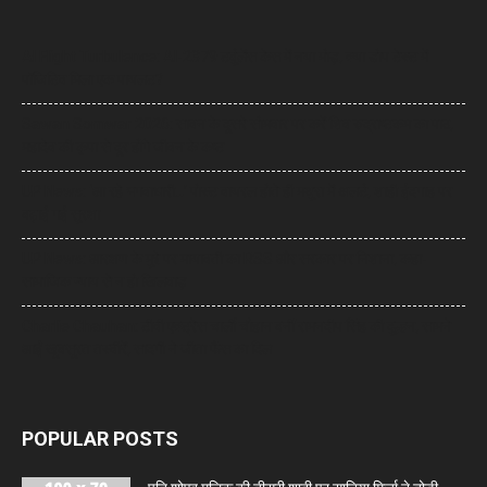
AI Flight Turbulence: AI-2379 टर्बुलेंस केस में नया मोड़, क्या डोप टेस्ट में
पॉजिटिव मिला एक पायलट?
Sawan Somwar 2026: सावन के दूसरे सोमवार पर करें शिव रुद्राष्टकम का पाठ,
महादेव की कृपा से दूर होंगे जीवन के कष्ट
UP News: ‘आ रहे भगवाधारी…’ पोस्ट वायरल होते ही मथुरा में अलर्ट, शाही ईदगाह पर
बढ़ाई गई सुरक्षा
UP News: आरक्षण के मुद्दे पर मायावती का RSS और सरकार पर निशाना, कहा-
सामाजिक न्याय से न हो खिलवाड़
Charlie Chauhan: टीवी एक्ट्रेस चार्ली चौहान बनीं रामनदीप सिंह की दुल्हन, सामने
आईं खूबसूरत तस्वीरें, सादगी ने जीता फैंस का दिल
POPULAR POSTS