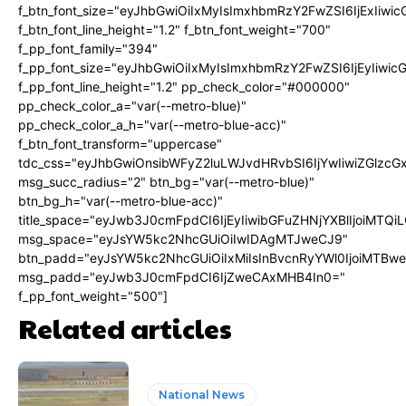
f_btn_font_size="eyJhbGwiOiIxMyIsImxhbmRzY2FwZSI6IjExIiw
f_btn_font_line_height="1.2" f_btn_font_weight="700"
f_pp_font_family="394"
f_pp_font_size="eyJhbGwiOiIxMyIsImxhbmRzY2FwZSI6IjEyIiwi
f_pp_font_line_height="1.2" pp_check_color="#000000"
pp_check_color_a="var(--metro-blue)"
pp_check_color_a_h="var(--metro-blue-acc)"
f_btn_font_transform="uppercase"
tdc_css="eyJhbGwiOnsibWFyZ2luLWJvdHRvbSI6IjYwIiwiZGlz
msg_succ_radius="2" btn_bg="var(--metro-blue)"
btn_bg_h="var(--metro-blue-acc)"
title_space="eyJwb3J0cmFpdCI6IjEyIiwibGFuZHNjYXBlIjoiMTQi
msg_space="eyJsYW5kc2NhcGUiOiIwIDAgMTJweCJ9"
btn_padd="eyJsYW5kc2NhcGUiOiIxMiIsInBvcnRyYWl0IjoiMTBw
msg_padd="eyJwb3J0cmFpdCI6IjZweCAxMHB4In0="
f_pp_font_weight="500"]
Related articles
National News