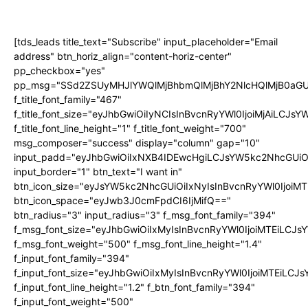
[tds_leads title_text="Subscribe" input_placeholder="Email
address" btn_horiz_align="content-horiz-center"
pp_checkbox="yes"
pp_msg="SSd2ZSUyMHJlYWQlMjBhbmQlMjBhY2NlcHQlMjB0aGU
f_title_font_family="467"
f_title_font_size="eyJhbGwiOiIyNCIsInBvcnRyYWl0IjoiMjAiLCJs
f_title_font_line_height="1" f_title_font_weight="700"
msg_composer="success" display="column" gap="10"
input_padd="eyJhbGwiOiIxNXB4IDEwcHgiLCJsYW5kc2NhcGUiO
input_border="1" btn_text="I want in"
btn_icon_size="eyJsYW5kc2NhcGUiOiIxNyIsInBvcnRyYWl0IjoiMT
btn_icon_space="eyJwb3J0cmFpdCI6IjMifQ=="
btn_radius="3" input_radius="3" f_msg_font_family="394"
f_msg_font_size="eyJhbGwiOiIxMyIsInBvcnRyYWl0IjoiMTEiLCJ
f_msg_font_weight="500" f_msg_font_line_height="1.4"
f_input_font_family="394"
f_input_font_size="eyJhbGwiOiIxMyIsInBvcnRyYWl0IjoiMTEiLC
f_input_font_line_height="1.2" f_btn_font_family="394"
f_input_font_weight="500"