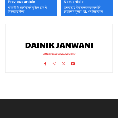
Previous article
Next article
गोकशी के आरोपी को पुलिस टीम ने
उत्तराखंड में पांच नवम्बर तक होंगे
गिरफ्तार किया
छात्रसंघ चुनावः डॉ. धन सिंह रावत
DAINIK JANWANI
https://dainikjanwani.com/