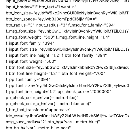
input_padd="eyJhbGwiOiIxNXB4IDEwcHgiLCJsYW5kc2NhcGUiO
input_border="1" btn_text="I want in"
btn_icon_size="eyJsYW5kc2NhcGUiOiIxNyIsInBvcnRyYWl0IjoiMT
btn_icon_space="eyJwb3J0cmFpdCI6IjMifQ=="
btn_radius="3" input_radius="3" f_msg_font_family="394"
f_msg_font_size="eyJhbGwiOiIxMyIsInBvcnRyYWl0IjoiMTEiLCJ
f_msg_font_weight="500" f_msg_font_line_height="1.4"
f_input_font_family="394"
f_input_font_size="eyJhbGwiOiIxMyIsInBvcnRyYWl0IjoiMTEiLC
f_input_font_line_height="1.2" f_btn_font_family="394"
f_input_font_weight="500"
f_btn_font_size="eyJhbGwiOiIxMyIsImxhbmRzY2FwZSI6IjExIiw
f_btn_font_line_height="1.2" f_btn_font_weight="700"
f_pp_font_family="394"
f_pp_font_size="eyJhbGwiOiIxMyIsImxhbmRzY2FwZSI6IjEyIiwi
f_pp_font_line_height="1.2" pp_check_color="#000000"
pp_check_color_a="var(--metro-blue)"
pp_check_color_a_h="var(--metro-blue-acc)"
f_btn_font_transform="uppercase"
tdc_css="eyJhbGwiOnsibWFyZ2luLWJvdHRvbSI6IjYwIiwiZGlz
msg_succ_radius="2" btn_bg="var(--metro-blue)"
btn_bg_h="var(--metro-blue-acc)"