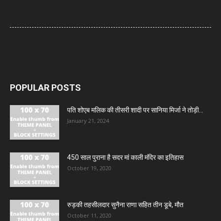
Gold-Silver Rate: सोने-चांदी की कीमतों में जोरदार उछाल, एक हफ्ते में सोना ₹6,700
और चांदी ₹13 हजार से ज्यादा महंगी
Entertainment News: ‘लॉकअप 2’ से बाहर आते ही आकांक्षा चमोला ने खोला बड़ा
राज, बोलीं- परिवार है नाराज
POPULAR POSTS
पति शोएब मलिक की तीसरी शादी पर सानिया मिर्जा ने तोड़ी...
January 21, 2024
450 साल पुराना है सदर मां काली मंदिर का इतिहास
October 19, 2020
रुड़की तहसीलदार सुनैना राणा सहित तीन डूबे, मौत
October 11, 2020