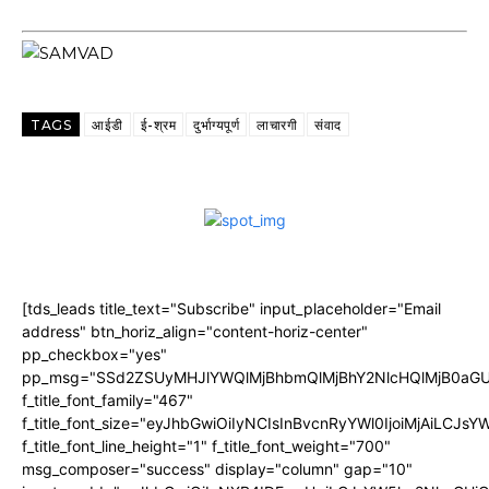
TAGS
आईडी
ई-श्रम
दुर्भाग्यपूर्ण
लाचारगी
संवाद
[tds_leads title_text="Subscribe" input_placeholder="Email
address" btn_horiz_align="content-horiz-center"
pp_checkbox="yes"
pp_msg="SSd2ZSUyMHJlYWQlMjBhbmQlMjBhY2NlcHQlMjB0aGU
f_title_font_family="467"
f_title_font_size="eyJhbGwiOiIyNCIsInBvcnRyYWl0IjoiMjAiLCJs
f_title_font_line_height="1" f_title_font_weight="700"
msg_composer="success" display="column" gap="10"