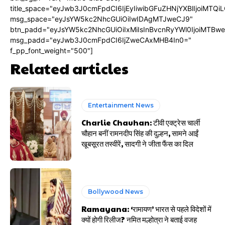
title_space="eyJwb3J0cmFpdCI6IjEyIiwibGFuZHNjYXBlIjoiMTQi
msg_space="eyJsYW5kc2NhcGUiOiIwIDAgMTJweCJ9"
btn_padd="eyJsYW5kc2NhcGUiOiIxMiIsInBvcnRyYWl0IjoiMTBw
msg_padd="eyJwb3J0cmFpdCI6IjZweCAxMHB4In0="
f_pp_font_weight="500"]
Related articles
Entertainment News
Charlie Chauhan: टीवी एक्ट्रेस चार्ली
चौहान बनीं रामनदीप सिंह की दुल्हन, सामने आईं
खूबसूरत तस्वीरें, सादगी ने जीता फैंस का दिल
Bollywood News
Ramayana: ‘रामायण’ भारत से पहले विदेशों में
क्यों होगी रिलीज? नमित मल्होत्रा ने बताई वजह