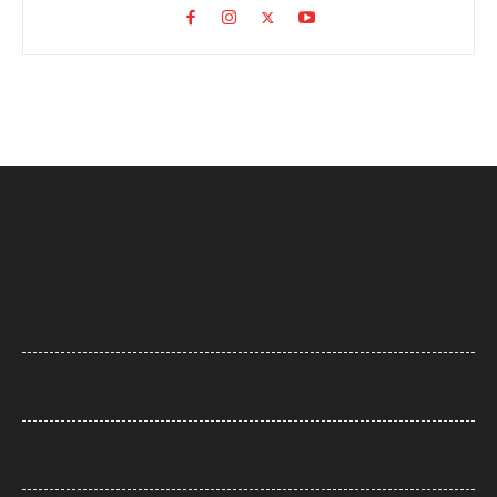
Charlie Chauhan: टीवी एक्ट्रेस चार्ली चौहान बनीं रामनदीप सिंह की दुल्हन, सामने
आईं खूबसूरत तस्वीरें, सादगी ने जीता फैंस का दिल
Ramayana: ‘रामायण’ भारत से पहले विदेशों में क्यों होगी रिलीज? नमित मल्होत्रा ने
बताई वजह
IIT दिल्ली के दीक्षांत समारोह में PM मोदी का छात्रों से संवाद, बोले- ‘मैं बाबा बागेश्वर नहीं
हूं, लेकिन महसूस कर सकता हूं’