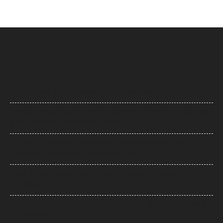
Shamli News: शामली में एक लाख का इनामी बदमाश फुरकान मुठभेड़ में ढेर
Pradeep Rawat Death: लगान’ फेम प्रदीप रावत का निधन, कैंसर से लंबी लड़ाई
के बाद ली अंतिम सांस, आज होगा अंतिम संस्कार
MyCall App: कॉल ड्रॉप से लेकर कमजोर नेटवर्क तक की शिकायत होगी दूर, TRAI
ने लॉन्च किया नया MyCall ऐप, जानिए कैसे करेगा काम
Meta: पीएम मोदी का वीडियो हटाने पर मेटा पर सख्त रुख, निशिकांत दुबे बोले- 3 दिन में
माफी मांगें जुकरबर्ग
Opposition March: संसद में विपक्ष का शक्ति प्रदर्शन, राहुल-खरगे की अगुआई में
निकला विरोध मार्च