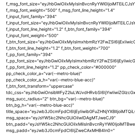
f_msg_font_size="eyJhbGwiOiIxMyIsInBvcnRyYWl0IjoiMTEiLCJ
f_msg_font_weight="500" f_msg_font_line_height="1.4"
f_input_font_family="394"
f_input_font_size="eyJhbGwiOiIxMyIsInBvcnRyYWl0IjoiMTEiLC
f_input_font_line_height="1.2" f_btn_font_family="394"
f_input_font_weight="500"
f_btn_font_size="eyJhbGwiOiIxMyIsImxhbmRzY2FwZSI6IjExIiw
f_btn_font_line_height="1.2" f_btn_font_weight="700"
f_pp_font_family="394"
f_pp_font_size="eyJhbGwiOiIxMyIsImxhbmRzY2FwZSI6IjEyIiwi
f_pp_font_line_height="1.2" pp_check_color="#000000"
pp_check_color_a="var(--metro-blue)"
pp_check_color_a_h="var(--metro-blue-acc)"
f_btn_font_transform="uppercase"
tdc_css="eyJhbGwiOnsibWFyZ2luLWJvdHRvbSI6IjYwIiwiZGlz
msg_succ_radius="2" btn_bg="var(--metro-blue)"
btn_bg_h="var(--metro-blue-acc)"
title_space="eyJwb3J0cmFpdCI6IjEyIiwibGFuZHNjYXBlIjoiMTQi
msg_space="eyJsYW5kc2NhcGUiOiIwIDAgMTJweCJ9"
btn_padd="eyJsYW5kc2NhcGUiOiIxMiIsInBvcnRyYWl0IjoiMTBw
msg_padd="eyJwb3J0cmFpdCI6IjZweCAxMHB4In0="