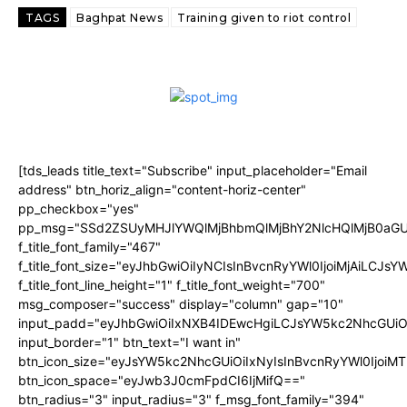
TAGS
Baghpat News
Training given to riot control
[tds_leads title_text="Subscribe" input_placeholder="Email
address" btn_horiz_align="content-horiz-center"
pp_checkbox="yes"
pp_msg="SSd2ZSUyMHJlYWQlMjBhbmQlMjBhY2NlcHQlMjB0aGU
f_title_font_family="467"
f_title_font_size="eyJhbGwiOiIyNCIsInBvcnRyYWl0IjoiMjAiLCJs
f_title_font_line_height="1" f_title_font_weight="700"
msg_composer="success" display="column" gap="10"
input_padd="eyJhbGwiOiIxNXB4IDEwcHgiLCJsYW5kc2NhcGUiO
input_border="1" btn_text="I want in"
btn_icon_size="eyJsYW5kc2NhcGUiOiIxNyIsInBvcnRyYWl0IjoiMT
btn_icon_space="eyJwb3J0cmFpdCI6IjMifQ=="
btn_radius="3" input_radius="3" f_msg_font_family="394"