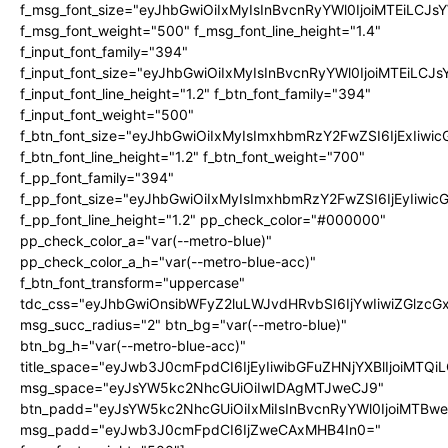
f_msg_font_size="eyJhbGwiOiIxMyIsInBvcnRyYWl0IjoiMTEiLCJ
f_msg_font_weight="500" f_msg_font_line_height="1.4"
f_input_font_family="394"
f_input_font_size="eyJhbGwiOiIxMyIsInBvcnRyYWl0IjoiMTEiLC
f_input_font_line_height="1.2" f_btn_font_family="394"
f_input_font_weight="500"
f_btn_font_size="eyJhbGwiOiIxMyIsImxhbmRzY2FwZSI6IjExIiw
f_btn_font_line_height="1.2" f_btn_font_weight="700"
f_pp_font_family="394"
f_pp_font_size="eyJhbGwiOiIxMyIsImxhbmRzY2FwZSI6IjEyIiwi
f_pp_font_line_height="1.2" pp_check_color="#000000"
pp_check_color_a="var(--metro-blue)"
pp_check_color_a_h="var(--metro-blue-acc)"
f_btn_font_transform="uppercase"
tdc_css="eyJhbGwiOnsibWFyZ2luLWJvdHRvbSI6IjYwIiwiZGlz
msg_succ_radius="2" btn_bg="var(--metro-blue)"
btn_bg_h="var(--metro-blue-acc)"
title_space="eyJwb3J0cmFpdCI6IjEyIiwibGFuZHNjYXBlIjoiMTQi
msg_space="eyJsYW5kc2NhcGUiOiIwIDAgMTJweCJ9"
btn_padd="eyJsYW5kc2NhcGUiOiIxMiIsInBvcnRyYWl0IjoiMTBw
msg_padd="eyJwb3J0cmFpdCI6IjZweCAxMHB4In0="