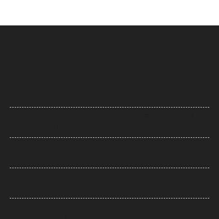
Maharashta News: बारामती में फिर हादसे का शिकार हुआ प्रशिक्षण विमान, सभी
सुरक्षित
AI Flight Turbulence: AI-2379 टर्बुलेंस केस में नया मोड़, क्या डोप टेस्ट में
पॉजिटिव मिला एक पायलट?
Sawan Somwar 2026: सावन के दूसरे सोमवार पर करें शिव रुद्राष्टकम का पाठ,
महादेव की कृपा से दूर होंगे जीवन के कष्ट
UP News: ‘आ रहे भगवाधारी…’ पोस्ट वायरल होते ही मथुरा में अलर्ट, शाही ईदगाह पर
बढ़ाई गई सुरक्षा
UP News: आरक्षण के मुद्दे पर मायावती का RSS और सरकार पर निशाना, कहा-
सामाजिक न्याय से न हो खिलवाड़