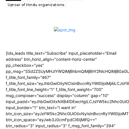
Uproar of Hindu organizations
[tds_leads title_text="Subscribe" input_placeholder="Email
address" btn_horiz_align="content-horiz-center"
pp_checkbox="yes"
pp_msg="SSd2ZSUyMHJlYWQlMjBhbmQlMjBhY2NlcHQlMjB0aGU
f_title_font_family="467"
f_title_font_size="eyJhbGwiOiIyNCIsInBvcnRyYWl0IjoiMjAiLCJs
f_title_font_line_height="1" f_title_font_weight="700"
msg_composer="success" display="column" gap="10"
input_padd="eyJhbGwiOiIxNXB4IDEwcHgiLCJsYW5kc2NhcGUiO
input_border="1" btn_text="I want in"
btn_icon_size="eyJsYW5kc2NhcGUiOiIxNyIsInBvcnRyYWl0IjoiMT
btn_icon_space="eyJwb3J0cmFpdCI6IjMifQ=="
btn_radius="3" input_radius="3" f_msg_font_family="394"