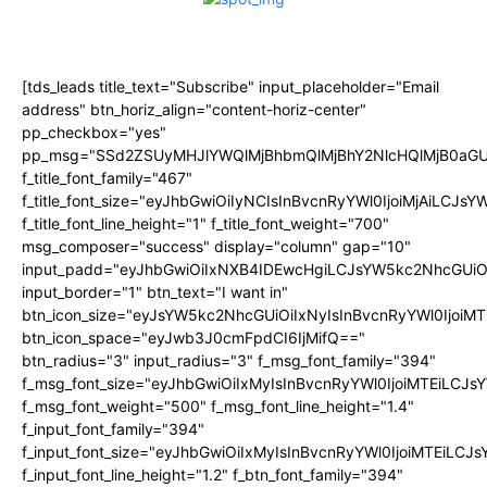
[tds_leads title_text="Subscribe" input_placeholder="Email
address" btn_horiz_align="content-horiz-center"
pp_checkbox="yes"
pp_msg="SSd2ZSUyMHJlYWQlMjBhbmQlMjBhY2NlcHQlMjB0aGU
f_title_font_family="467"
f_title_font_size="eyJhbGwiOiIyNCIsInBvcnRyYWl0IjoiMjAiLCJs
f_title_font_line_height="1" f_title_font_weight="700"
msg_composer="success" display="column" gap="10"
input_padd="eyJhbGwiOiIxNXB4IDEwcHgiLCJsYW5kc2NhcGUiO
input_border="1" btn_text="I want in"
btn_icon_size="eyJsYW5kc2NhcGUiOiIxNyIsInBvcnRyYWl0IjoiMT
btn_icon_space="eyJwb3J0cmFpdCI6IjMifQ=="
btn_radius="3" input_radius="3" f_msg_font_family="394"
f_msg_font_size="eyJhbGwiOiIxMyIsInBvcnRyYWl0IjoiMTEiLCJ
f_msg_font_weight="500" f_msg_font_line_height="1.4"
f_input_font_family="394"
f_input_font_size="eyJhbGwiOiIxMyIsInBvcnRyYWl0IjoiMTEiLC
f_input_font_line_height="1.2" f_btn_font_family="394"