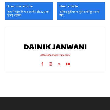
Previous article
Next article
शहर में थोक के भाव कोचिंग सेंटर, छात्र
आखिर टूटी मवाना पुलिस की कुंभकर्णी
हो रहे भ्रमित
नींद
DAINIK JANWANI
https://dainikjanwani.com/