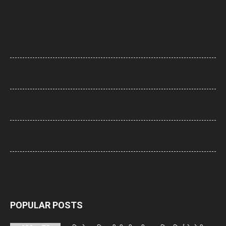
UP News: अतीक अहमद के परिवार पर फिर टूटा दुखों का पहाड़, हादसे में बेटे आबान
की मौत
UP News: लखनऊ-कानपुर एक्सप्रेसवे पर सियासी घमासान, सड़क धंसने और मरम्मत
के वीडियो पर अखिलेश का योगी सरकार पर हमला
Arvind Kejriwal: इंस्टाग्राम अकाउंट बैन होने का दावा, केजरीवाल बोले- पीएम मोदी
के आगे झुका Meta
Bombay High Court: यौन उत्पीड़न मामले में हाईकोर्ट ने पलटा फैसला, तरुण
तेजपाल दोषी करार
Gold- Silver Price: सोना हुआ और महंगा, चांदी ने भी दिखाई मजबूती
POPULAR POSTS