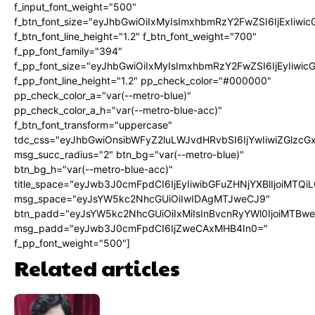
f_input_font_weight="500"
f_btn_font_size="eyJhbGwiOiIxMyIsImxhbmRzY2FwZSI6IjExIiw
f_btn_font_line_height="1.2" f_btn_font_weight="700"
f_pp_font_family="394"
f_pp_font_size="eyJhbGwiOiIxMyIsImxhbmRzY2FwZSI6IjEyIiwi
f_pp_font_line_height="1.2" pp_check_color="#000000"
pp_check_color_a="var(--metro-blue)"
pp_check_color_a_h="var(--metro-blue-acc)"
f_btn_font_transform="uppercase"
tdc_css="eyJhbGwiOnsibWFyZ2luLWJvdHRvbSI6IjYwIiwiZGlz
msg_succ_radius="2" btn_bg="var(--metro-blue)"
btn_bg_h="var(--metro-blue-acc)"
title_space="eyJwb3J0cmFpdCI6IjEyIiwibGFuZHNjYXBlIjoiMTQi
msg_space="eyJsYW5kc2NhcGUiOiIwIDAgMTJweCJ9"
btn_padd="eyJsYW5kc2NhcGUiOiIxMiIsInBvcnRyYWl0IjoiMTBw
msg_padd="eyJwb3J0cmFpdCI6IjZweCAxMHB4In0="
f_pp_font_weight="500"]
Related articles