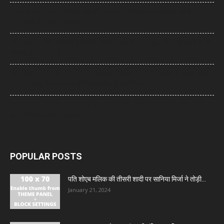
Supreme Court: नारायण साईं की सजा पर सुप्रीम कोर्ट का फैसला, उम्रकैद पर
रोक लगाने की याचिका खारिज
UP News: सीएम योगी का अखिलेश यादव पर हमला, बोले- ‘कुछ लोग उम्र बढ़ने के बाद
भी बच्चे ही बने रहते हैं’
UP: विज्ञापन खर्च और एक्सप्रेसवे को लेकर अखिलेश का योगी सरकार पर हमला, बोले-
7,000 करोड़ से बन सकती थीं विश्वस्तरीय यूनिवर्सिटियां
Jharkhand Protest: झारखंड के प्रदर्शनकारी छात्रों के समर्थन में उतरी CJP,
प्रतिनिधिमंडल करेगा मुलाकात
POPULAR POSTS
पति शोएब मलिक की तीसरी शादी पर सानिया मिर्जा ने तोड़ी...
January 21, 2024