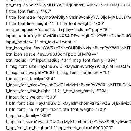
pp_msg="SSd2ZSUyMHJlYWQlMjBhbmQlMjBhY2NlcHQlMjB0aGU
f_title_font_family="467"
f_title_font_size="eyJhbGwiOiIyNCIsInBvcnRyYWl0IjoiMjAiLCJs
f_title_font_line_height="1" f_title_font_weight="700"
msg_composer="success" display="column" gap="10"
input_padd="eyJhbGwiOiIxNXB4IDEwcHgiLCJsYW5kc2NhcGUiO
input_border="1" btn_text="I want in"
btn_icon_size="eyJsYW5kc2NhcGUiOiIxNyIsInBvcnRyYWl0IjoiMT
btn_icon_space="eyJwb3J0cmFpdCI6IjMifQ=="
btn_radius="3" input_radius="3" f_msg_font_family="394"
f_msg_font_size="eyJhbGwiOiIxMyIsInBvcnRyYWl0IjoiMTEiLCJ
f_msg_font_weight="500" f_msg_font_line_height="1.4"
f_input_font_family="394"
f_input_font_size="eyJhbGwiOiIxMyIsInBvcnRyYWl0IjoiMTEiLC
f_input_font_line_height="1.2" f_btn_font_family="394"
f_input_font_weight="500"
f_btn_font_size="eyJhbGwiOiIxMyIsImxhbmRzY2FwZSI6IjExIiw
f_btn_font_line_height="1.2" f_btn_font_weight="700"
f_pp_font_family="394"
f_pp_font_size="eyJhbGwiOiIxMyIsImxhbmRzY2FwZSI6IjEyIiwi
f_pp_font_line_height="1.2" pp_check_color="#000000"