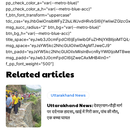
pp_check_color_a="var(--metro-blue)"
pp_check_color_a_h="var(--metro-blue-acc)"
f_btn_font_transform="uppercase"
tdc_css="eyJhbGwiOnsibWFyZ2luLWJvdHRvbSI6IjYwIiwiZGlz
msg_succ_radius="2" btn_bg="var(--metro-blue)"
btn_bg_h="var(--metro-blue-acc)"
title_space="eyJwb3J0cmFpdCI6IjEyIiwibGFuZHNjYXBlIjoiMTQi
msg_space="eyJsYW5kc2NhcGUiOiIwIDAgMTJweCJ9"
btn_padd="eyJsYW5kc2NhcGUiOiIxMiIsInBvcnRyYWl0IjoiMTBw
msg_padd="eyJwb3J0cmFpdCI6IjZweCAxMHB4In0="
f_pp_font_weight="500"]
Related articles
Uttarakhand News
Uttarakhand News: देवप्रयाग-पौड़ी मार्ग
पर दर्दनाक हादसा, खाई में गिरी कार, पांच की मौत,
एक बच्चा घायल