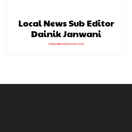
Local News Sub Editor
Dainik Janwani
https://dainikjanwani.com/
Uttarakhand News: देवप्रयाग-पौड़ी मार्ग पर दर्दनाक हादसा, खाई में गिरी कार, पांच
की मौत, एक बच्चा घायल